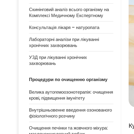
Скинінговий аналіз всього організму на
Комплексі Медичному Експертному
Консультація лікаря – натуропата
Лабораторні аналізи при лікуванні
хронічних захворювань
УЗД при лікуванні хронічних
захворювань
Процедури по очищенню організму
Велика аутогемоозонотерапія: очищення
крові, підвищення імунітету
Внутрішньовенне введення озонованого
фізіологічного розчину
К
Очищення печінки та жовчного міхура:
масляно-кислотний тюбаж