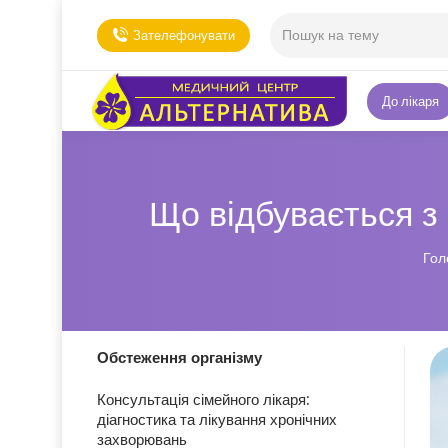
Зателефонувати
До лікаря
Що відбувається з 
Ви 
Гол
Обстеження організму
Консультація сімейного лікаря:
діагностика та лікування хронічних
захворювань