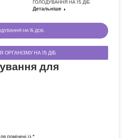
ГОЛОДУВАННЯ НА 15 ДІБ
ПРОГРА
ЛІКУВА
Детальніше
ГОЛОДУ
Детальн
ОДУВАННЯ НА 15 ДОБ
ОРГАНІЗМУ НА 15 ДІБ
дування для
ля помічені із
*