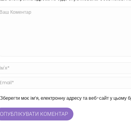
ш Коментар
'я *
ail *
б-сайт
Зберегти моє ім’я, електронну адресу та веб-сайт у цьому 
ОПУБЛІКУВАТИ КОМЕНТАР