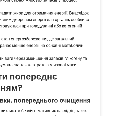
икористання жирових запасів у процесі,
кладати жири для отримання енергії. Внаслідок
тивним джерелом енергії для органів, особливо
истовуються при голодуванні або кетогенній
 стан енергозбереження, де загальний
рачає менше енергії на основні метаболічні
и ваги через зменшення запасів глікогену та
бумовлена також втратою м’язової маси.
ти попереднє
нням?
овки, попереднього очищення
икликати безліч негативних наслідків, таких