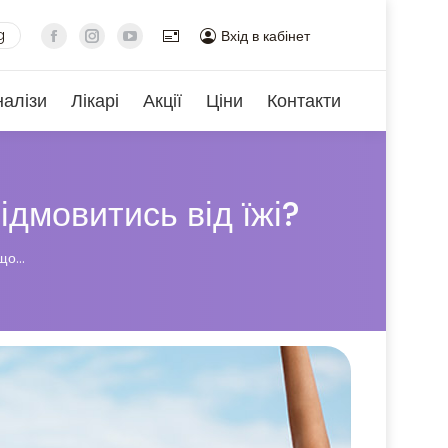
g
Вхід в кабінет
налізи
Лікарі
Акції
Ціни
Контакти
ідмовитись від їжі?
кщо…