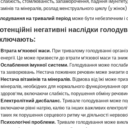
 слабкість, стомлюваність, запаморочення, падіння імунітет
тамінів та мінералів, розлад менструального циклу (у жінок) 
лодування на тривалий період
може бути небезпечним і с
отенційні негативні наслідки голоду
ключають:
Втрата м’язової маси.
При тривалому голодуванні організ
енергії. Це може призвести до втрати м’язової маси та зниж
Ослаблення імунної системи.
Голодування може послабит
та захворювань. Нестача поживних речовин може знизити оп
Нестача вітамінів та мінералів.
Відмова від їжі може приз
мінералів, необхідних для нормального функціонування орг
здоров’ям, включаючи слабкість, порушення обміну речовин,
Електролітний дисбаланс.
Тривале голодування може пору
включаючи рівні натрію, калію та інших важливих електролі
таких як порушення серцевого ритму чи діяльності нервової
Психологічні проблеми.
Тривале голодування може виклика