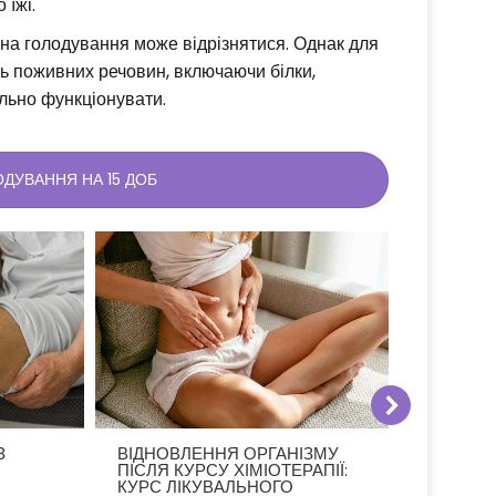
 їжі.
 на голодування може відрізнятися. Однак для
ь поживних речовин, включаючи білки,
ильно функціонувати.
ОДУВАННЯ НА 15 ДОБ
З
ВІДНОВЛЕННЯ ОРГАНІЗМУ
НЕОБХІ
ПІСЛЯ КУРСУ ХІМІОТЕРАПІЇ:
ОРГАНІ
КУРС ЛІКУВАЛЬНОГО
ПРОТИП