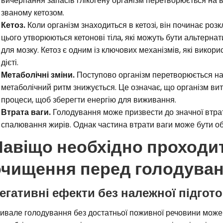
вичерпання запасів глікогену організм перетворюється на в
званому кетозом.
Кетоз.
Коли організм знаходиться в кетозі, він починає роз
цього утворюються кетонові тіла, які можуть бути альтерна
для мозку. Кетоз є одним із ключових механізмів, які викор
дієті.
Метаболічні зміни.
Поступово організм перетворюється на
метаболічний ритм знижується. Це означає, що організм вит
процеси, щоб зберегти енергію для виживання.
Втрата ваги.
Голодування може призвести до значної втрат
спалювання жирів. Однак частина втрати ваги може бути о
Навіщо необхідно проходи
очищення перед голодува
егативні ефекти без належної підгот
ивале голодування без достатньої поживної речовини може в