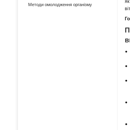
як
Методи омолодження організму
ві
Го
П
в