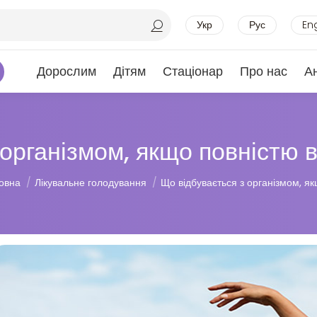
Укр
Рус
En
Дорослим
Дітям
Стаціонар
Про нас
А
організмом, якщо повністю в
тут:
овна
Лікувальне голодування
Що відбувається з організмом, я