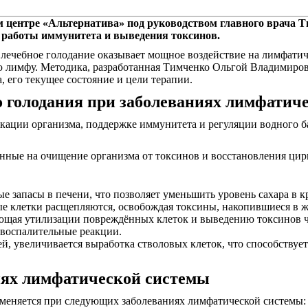
ом центре «Альтернатива» под руководством главного врача
 работы иммунитета и выведения токсинов.
 лечебное голодание оказывает мощное воздействие на лимфати
ю лимфу. Методика, разработанная Тимченко Ольгой Владимиров
 его текущее состояние и цели терапии.
о голодания при заболеваниях лимфатич
икации организма, поддержке иммунитета и регуляции водного б
нные на очищение организма от токсинов и восстановления ци
е запасы в печени, что позволяет уменьшить уровень сахара в к
ые клетки расщепляются, освобождая токсины, накопившиеся в 
ющая утилизации повреждённых клеток и выведению токсинов че
 воспалительные реакции.
й, увеличивается выработка стволовых клеток, что способств
иях лимфатической системы
еняется при следующих заболеваниях лимфатической системы: