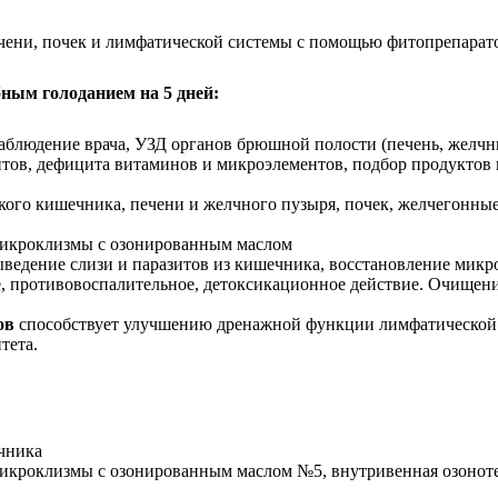
ечени, почек и лимфатической системы с помощью фитопрепара
ным голоданием на 5 дней:
 наблюдение врача, УЗД органов брюшной полости (печень, желч
азитов, дефицита витаминов и микроэлементов, подбор продукт
кого кишечника, печени и желчного пузыря, почек, желчегонные
микроклизмы с озонированным маслом
ыведение слизи и паразитов из кишечника, восстановление мик
, противовоспалительное, детоксикационное действие. Очищение
нов
способствует улучшению дренажной функции лимфатической
тета.
чника
икроклизмы с озонированным маслом №5, внутривенная озоноте