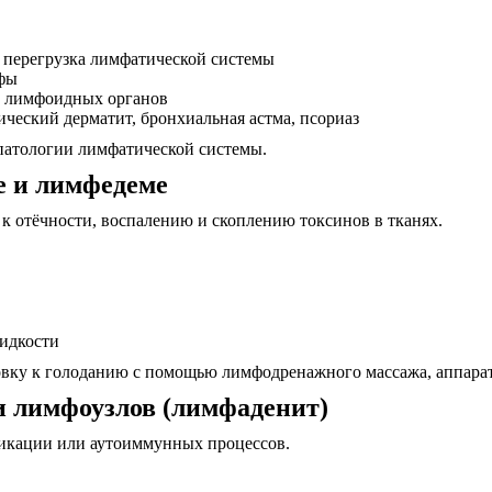
 перегрузка лимфатической системы
фы
 лимфоидных органов
ческий дерматит, бронхиальная астма, псориаз
патологии лимфатической системы.
е и лимфедеме
к отёчности, воспалению и скоплению токсинов в тканях.
жидкости
вку к голоданию с помощью лимфодренажного массажа, аппара
и лимфоузлов (лимфаденит)
сикации или аутоиммунных процессов.