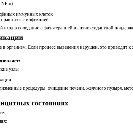
TNF-α)
еждённых иммунных клеток
справиться с инфекцией
 вход в голодание с фитотерапией и антиоксидантной поддерж
сикации
 в организм. Если процесс выведения нарушен, это приводит к 
озволяет:
ские узлы
кации
изменные процедуры, очищение печени, желчного пузыря, мето
фицитных состояниях
ет.
иях: