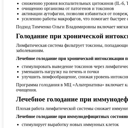
снижению уровня воспалительных цитокинов (IL-6, 
очищению организма от патогенов и токсинов
активации аутофагии, позволяя избавиться от повр
усилению работы макрофагов, что помогает быстрее 
Подход Тимченко Ольги Владимировны включает мягкий
Голодание при хронической инток
Лимфатическая система фильтрует токсины, попадающие
заболеваниям.
Лечебное голодание при хронической интоксикации п
стимулировать выведение токсинов через лимфатиче
уменьшить нагрузку на печень и почки
улучшить лимфообращение, снижая уровень интокси
Программа голодания в МЦ «Альтернатива» включает кл
очищения.
Лечебное голодание при иммуноде
Плохая работа лимфатической системы снижает иммунит
Лечебное голодание при иммунодефицитных состоян
стимулирует выработку новых иммунных клеток