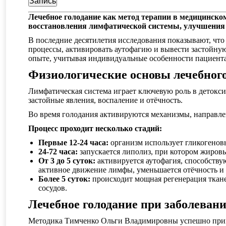
Лечебное голодание как метод терапии в медицинск
восстановления лимфатической системы, улучшения
В последние десятилетия исследования показывают, что
процессы, активировать аутофагию и вывести застойну
опыте, учитывая индивидуальные особенности пациента,
Физиологические основы лечебног
Лимфатическая система играет ключевую роль в детокс
застойные явления, воспаление и отёчность.
Во время голодания активируются механизмы, направле
Процесс проходит несколько стадий:
Первые 12-24 часа:
организм использует гликогеновы
24-72 часа:
запускается липолиз, при котором жиров
От 3 до 5 суток:
активируется аутофагия, способству
активное движение лимфы, уменьшается отёчность и
Более 5 суток:
происходит мощная регенерация ткане
сосудов.
Лечебное голодание при заболеван
Методика Тимченко Ольги Владимировны успешно прим