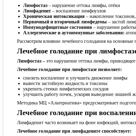
Лимфостаз
– нарушение оттока лимфы, отёки
Лимфаденит
– воспаление лимфоузлов
Хроническая интоксикация
– накопление токсинов,
Первичный и вторичный лимфедемы
– застой лим
Иммунодефицитные состояния
– нарушение работы
Аллергические и аутоиммунные заболевания:
атопи
Рассмотрим влияние лечебного голодания на основные 
Лечебное голодание при лимфостаз
Лимфостаз –
это нарушение оттока лимфы, приводящее 
Лечебное голодание при лимфостазе позволяет:
снизить воспаление и улучшить движение лимфы
вывести застойную жидкость и токсины
укрепить стенки лимфатических сосудов
улучшить работу почек, ускоряя выведение лишней 
Методика МЦ «Альтернатива» предусматривает подгото
Лечебное голодание при воспалени
Лимфаденит часто возникает на фоне инфекций, инток
Лечебное голодание при лимфадените способствует: