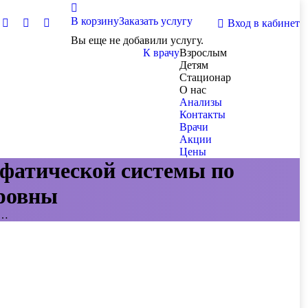
В корзину
Заказать услугу
Вход в кабинет
Вы еще не добавили услугу.
К врачу
Взрослым
Детям
Стационар
О нас
Анализы
Контакты
Врачи
Акции
Цены
мфатической системы по
ровны
к…