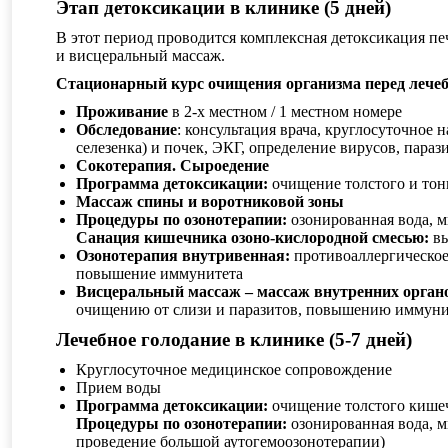
Этап детоксикации в клинике (5 дней)
В этот период проводится комплексная детоксикация п
и висцеральный массаж.
Стационарный курс очищения организма перед лечеб
Проживание
в 2-х местном / 1 местном номере
Обследование
: консультация врача, круглосуточное
селезенка) и почек, ЭКГ, определение вирусов, пар
Сокотерапия. Сыроедение
Программа детоксикации:
очищение толстого и тон
Массаж спины и воротниковой зоны
Процедуры по озонотерапии:
озонированная вода, 
Санация кишечника озоно-кислородной смесью:
в
Озонотерапия внутривенная:
противоаллергическое
повышение иммунитета
Висцеральный массаж – массаж внутренних орга
очищению от слизи и паразитов, повышению иммуни
Лечебное голодание в клинике (5-7 дней)
Круглосуточное медицинское сопровождение
Прием воды
Программа детоксикации:
очищение толстого кише
Процедуры по озонотерапии:
озонированная вода, м
проведение большой аутогемоозонотерапии)