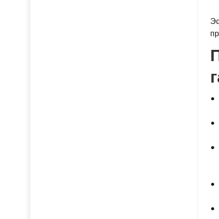
Эф
пр