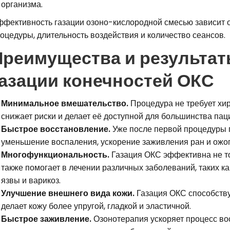
организма.
фективность газации озоно-кислородной смесью зависит от
оцедуры, длительность воздействия и количество сеансов.
Преимущества и результа
газации конечностей ОКС
Минимальное вмешательство.
Процедура не требует хир
снижает риски и делает её доступной для большинства пац
Быстрое восстановление.
Уже после первой процедуры 
уменьшение воспаления, ускорение заживления ран и ожог
Многофункциональность.
Газация ОКС эффективна не тол
также помогает в лечении различных заболеваний, таких ка
язвы и варикоз.
Улучшение внешнего вида кожи.
Газация ОКС способствуе
делает кожу более упругой, гладкой и эластичной.
Быстрое заживление.
Озонотерапия ускоряет процесс вос