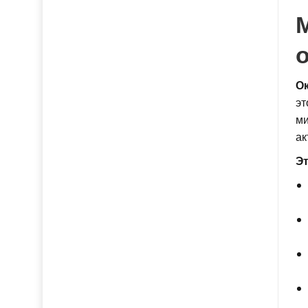
О
эт
ми
ак
Эт