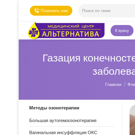
Позвонить нам
К врачу
Газация конечност
заболева
Вы здесь:
Главная
Фле
Методы озонотерапии
Большая аутогемоозонотерапия
Вагинальная инсуффляция ОКС