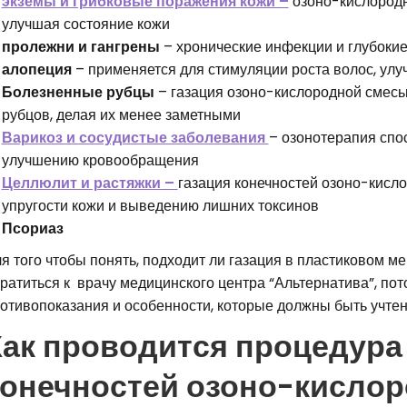
экземы и грибковые поражения кожи –
озоно-кислородн
улучшая состояние кожи
пролежни и гангрены
– хронические инфекции и глубоки
алопеция
– применяется для стимуляции роста волос, ул
Болезненные рубцы
– газация озоно-кислородной смесь
рубцов, делая их менее заметными
Варикоз и сосудистые заболевания
– озонотерапия спо
улучшению кровообращения
Целлюлит и растяжки –
газация конечностей озоно-кисл
упругости кожи и выведению лишних токсинов
Псориаз
я того чтобы понять, подходит ли газация в пластиковом м
ратиться к врачу медицинского центра “Альтернатива”, пот
отивопоказания и особенности, которые должны быть учте
Как проводится процедура
конечностей озоно-кисло