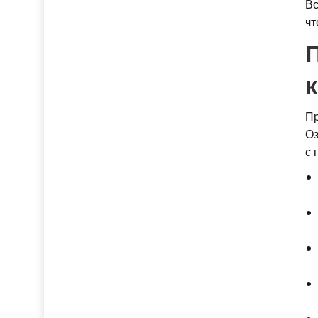
Вс
чт
Пр
Оз
с 