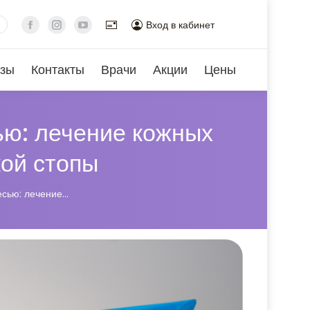
Вход в кабинет
зы
Контакты
Врачи
Акции
Цены
ью: лечение кожных
кой стопы
есью: лечение…