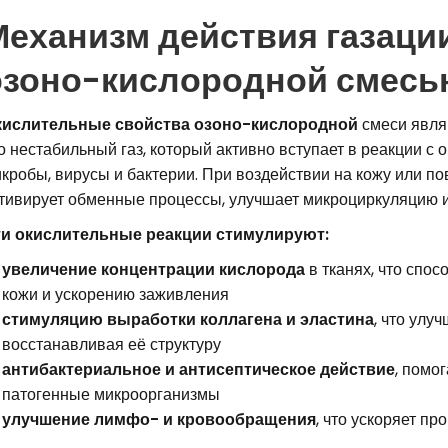
Механизм действия газаци
озоно-кислородной смесь
кислительные свойства озоно-кислородной
смеси явля
о нестабильный газ, который активно вступает в реакции с
кробы, вирусы и бактерии. При воздействии на кожу или п
тивирует обменные процессы, улучшает микроциркуляцию и
и окислительные реакции стимулируют:
увеличение концентрации кислорода
в тканях, что спос
кожи и ускорению заживления
стимуляцию выработки коллагена и эластина
, что улу
восстанавливая её структуру
антибактериальное и антисептическое действие
, помо
патогенные микроорганизмы
улучшение лимфо- и кровообращения
, что ускоряет п