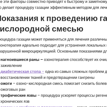
е эти факторы совместно приводят к быстрому и заметному
о делает процедуру газации эффективным методом для леч
Показания к проведению г
кислородной смесью
оцедура газации может применяться для лечения различны
онотерапия идеально подходит для устранения локальных 
нарушенной микроциркуляцией. Основными показаниями дл
нагноившиеся раны –
озонотерапия способствует их очи
заживление
диабетическая стопа
–
одна из самых сложных проблем дл
восстановлении тканей и предотвращении гангрены
ожоги
– озоно-кислородная смесь помогает снизить боле
ожоговых ран
трофические язвы
– процедура ускоряет процессы реген
хронических язв