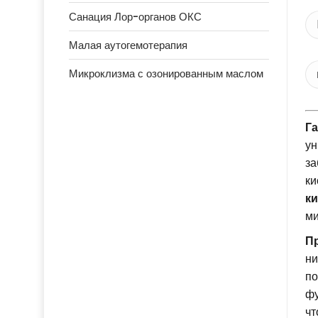
Санация Лор-органов ОКС
Малая аутогемотерапия
Микроклизма с озонированным маслом
Га
ун
за
ки
к
ми
П
ни
по
фу
чт