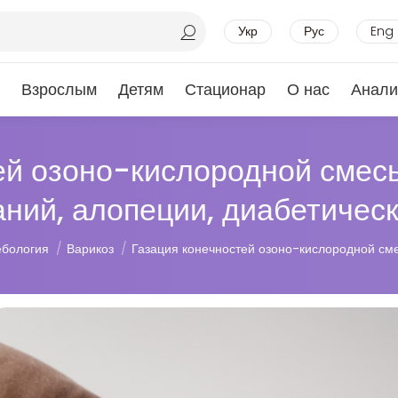
Укр
Рус
Eng
Взрослым
Детям
Стационар
О нас
Анали
ей озоно-кислородной смес
ний, алопеции, диабетичес
бология
Варикоз
Газация конечностей озоно-кислородной см