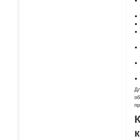
Дл
об
пр