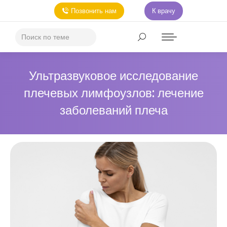
Позвонить нам
К врачу
Ультразвуковое исследование
плечевых лимфоузлов: лечение
заболеваний плеча