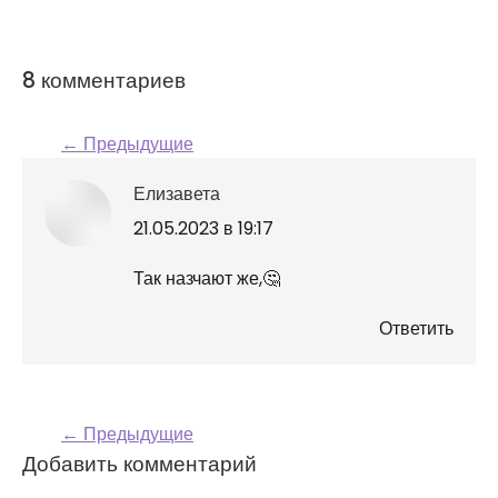
8 комментариев
← Предыдущие
Навигация по
Елизавета
комментариям
говорит:
21.05.2023 в 19:17
Так назчают же,🤔
Ответить
← Предыдущие
Навигация по
Добавить комментарий