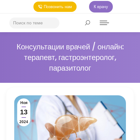
Позвонить нам
К врачу
Консультации врачей / онлайн:
терапевт, гастроэнтеролог,
паразитолог
Ноя
13
2024