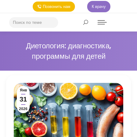
Позвонить нам
К врачу
Диетология: диагностика,
программы для детей
Янв
31
2026