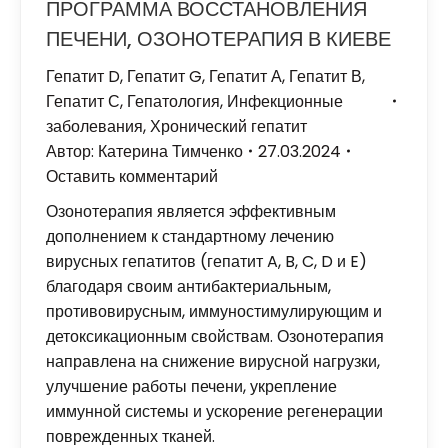
ПРОГРАММА ВОССТАНОВЛЕНИЯ
ПЕЧЕНИ, ОЗОНОТЕРАПИЯ В КИЕВЕ
Гепатит D
,
Гепатит G
,
Гепатит А
,
Гепатит В
,
Гепатит С
,
Гепатология
,
Инфекционные
заболевания
,
Хронический гепатит
Автор:
Катерина Тимченко
27.03.2024
Оставить комментарий
Озонотерапия является эффективным
дополнением к стандартному лечению
вирусных гепатитов (гепатит A, B, C, D и E)
благодаря своим антибактериальным,
противовирусным, иммуностимулирующим и
детоксикационным свойствам. Озонотерапия
направлена ​​на снижение вирусной нагрузки,
улучшение работы печени, укрепление
иммунной системы и ускорение регенерации
поврежденных тканей.