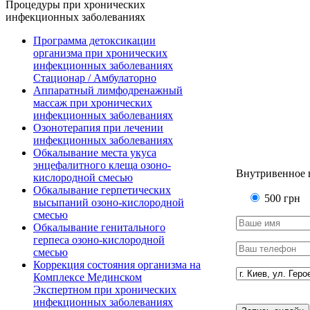
Процедуры при хронических
инфекционных заболеваниях
Программа детоксикации
организма при хронических
инфекционных заболеваниях
Стационар / Амбулаторно
Аппаратный лимфодренажный
массаж при хронических
инфекционных заболеваниях
Озонотерапия при лечении
инфекционных заболеваниях
Обкалывание места укуса
энцефалитного клеща озоно-
Внутривенное 
кислородной смесью
Обкалывание герпетических
500
грн
высыпаний озоно-кислородной
смесью
Обкалывание генитального
герпеса озоно-кислородной
смесью
Коррекция состояния организма на
Комплексе Мединском
Экспертном при хронических
инфекционных заболеваниях