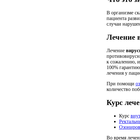
В организме ск
пациента разви
случаи нарушен
Лечение 
Лечение
вирусн
противовирусны
к сожалению, и
100% гарантию,
лечения у паци
При помощи
о
количество поб
Курс леч
Курс
вну
Ректальн
Озониров
Во время лечен