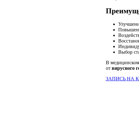
Преимуще
Улучшени
Повышени
Воздейств
Восстано
Индивиду
Выбор ст
В медицинском 
от
вирусного г
ЗАПИСЬ НА 