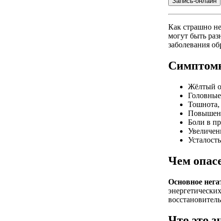
Как страшно не
могут быть раз
заболевания об
Симптомы
Жёлтый о
Головные
Тошнота, 
Повышени
Боли в п
Увеличен
Усталость
Чем опас
Основное нега
энергетических
восстановител
Что это з