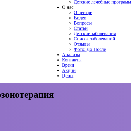
Детские лечебные програм
О нас
О центре
Видео
Вопросы
Статьи
Детские заболевания
Список заболеваний
Отзывы
Фото: До-После
Анализы
Контакты
Врачи
Акции
Цены
озонотерапия