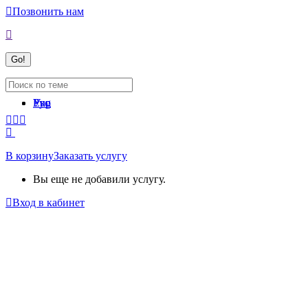
Позвонить нам
Укр
Рус
Eng
В корзину
Заказать услугу
Вы еще не добавили услугу.
Вход в кабинет