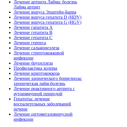
Лечение артрита Лайма: болезнь
Лайма артрит
Лечение вируса Эпштейн-Барра
Лечение вируса гепатита D (HDV)
Лечение вируса гепатита G (HGV)
Лечение гапатита А
Лечение гепатита В
Лечение гепатита С
Лечение герпеса
Лечение сальмонеллеза
Лечение стрептококковой
инфекции
Лечение бруцеллеза
Профилактика холеры
Лечение криптококкоза
Лечение хронического боррелиоза:
хроническая лайм-болезнь
Лечение реактивного артрита с
аутоиммунной природой
Гепатиты: лечение
воспалительных заболеваний
печени
Лечение цитомегаловирусной
инфекции