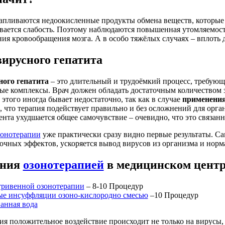
апливаются недоокисленные продукты обмена веществ, которые я
вается слабость. Поэтому наблюдаются повышенная утомляемост
ия кровообращения мозга. А в особо тяжёлых случаях – вплоть
вирусного гепатита
ого гепатита
– это длительный и трудоёмкий процесс, требую
е комплексы. Врач должен обладать достаточным количеством з
 этого иногда бывает недостаточно, так как в случае
применения
 что терапия подействует правильно и без осложнений для орга
ента ухудшается общее самочувствие – очевидно, что это связан
зонотерапии
уже практически сразу видно первые результаты. Са
очных эффектов, ускоряется вывод вирусов из организма и норм
ения
озонотерапией
в медицинском центр
тривенной озонотерапии
– 8-10 Процедур
ые инсуффляции озоно-кислородно смесью
–10 Процедур
анная вода
ия положительное воздействие происходит не только на вирусы,