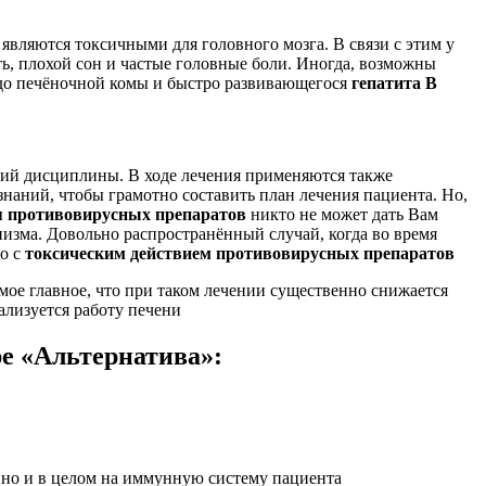
вляются токсичными для головного мозга. В связи с этим у
ь, плохой сон и частые головные боли. Иногда, возможны
 до печёночной комы и быстро развивающегося
гепатита В
щий дисциплины. В ходе лечения применяются также
наний, чтобы грамотно составить план лечения пациента. Но,
 противовирусных препаратов
никто не может дать Вам
низма. Довольно распространённый случай, когда во время
но с
токсическим действием противовирусных препаратов
мое главное, что при таком лечении существенно снижается
ализуется работу печени
е «Альтернатива»:
 но и в целом на иммунную систему пациента