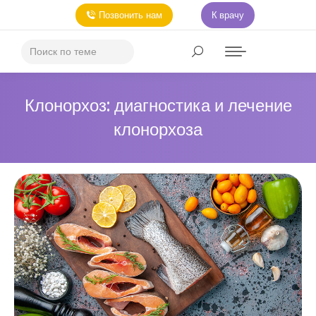
Позвонить нам
К врачу
Клонорхоз: диагностика и лечение
клонорхоза