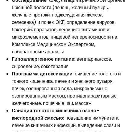
Обследование
: консультации врачей, УЗИ органов
брюшной полости (печень, желчный пузырь,
желчные протоки, поджелудочная железа,
селезенка) и почек, ЭКГ, определение вирусов,
бактерий, паразитов, дефицита витаминов и
микроэлементов, пищевой непереносимости на
Комплексе Медицинском Экспертном,
лабораторные анализы
Гипоаллергенное питание:
вегетарианское,
сыроедение, сокотерапия
Программа детоксикации:
очищение толстого и
тонкого кишечника, печени и желчного пузыря,
почек, озонированная вода, микроклизмы с
озонированным маслом, противопаразитарные,
желчегонные, почечные чаи, массаж
Санация толстого кишечника озоно-
кислородной смесью:
повышение иммунитета,
лечение кишечных инфекций, выведение слизи и