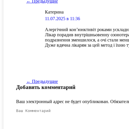
Навигация по комментариям
← Предыдущие
Катерина
говорит:
11.07.2025 в 11:36
Алергічний кон’юнктивіт роками ускладнюв
Лікар порадив внутрішньовенну озонотерап
подразнення зменшилося, а очі стали мен
Дуже вдячна лікарям за цей метод і їхню 
Навигация по комментариям
← Предыдущие
Добавить комментарий
Ваш электронный адрес не будет опубликован. Обязате
Ваш Комментарий