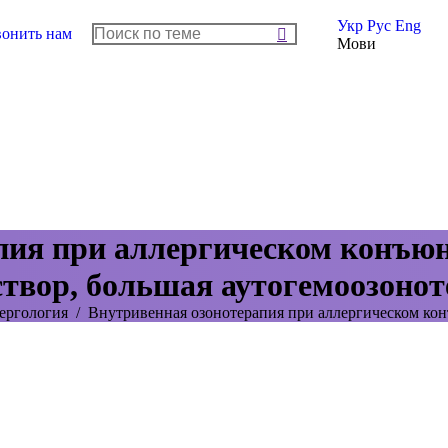
Укр
Рус
Eng
онить нам
Мови
пия при аллергическом конъю
твор, большая аутогемоозоно
ергология
Внутривенная озонотерапия при аллергическом к