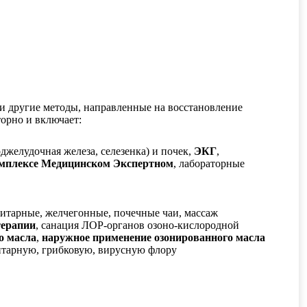
 и другие методы, направленные на восстановление
торно и включает:
джелудочная железа, селезенка) и почек,
ЭКГ
,
мплексе Медицинском Экспертном
, лабораторные
зитарные, желчегонные, почечные чаи, массаж
терапии
, санация ЛОР-органов озоно-кислородной
о масла
,
наружное применение озонированного масла
зитарную, грибковую, вирусную флору