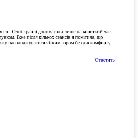
весні. Очні краплі допомагали лише на короткий час.
унком. Вже після кількох сеансів я помітила, що
можу насолоджуватися чітким зором без дискомфорту.
Ответить