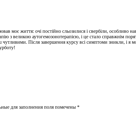
ав моє життя: очі постійно сльозилися і свербіли, особливо на
ію з великою аутогемозонотерапією, і це стало справжнім порят
ш чутливими. Після завершення курсу всі симптоми зникли, і я 
турботу!
льные для заполнения поля помечены
*