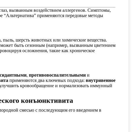
глаз, вызванным воздействием аллергенов. Симптомы,
нтре “Альтернатива” применяются передовые методы
а, пыль, шерсть животных или химические вещества.
е может быть сезонным (например, вызванным цветением
провоцируя осложнения, такие как хроническое
ксидантными
,
противовоспалительными
и
вита
применяются два ключевых подхода:
внутривенное
, улучшить кровообращение и нормализовать иммунный
еского конъюнктивита
лородной смесью с последующим его введением в