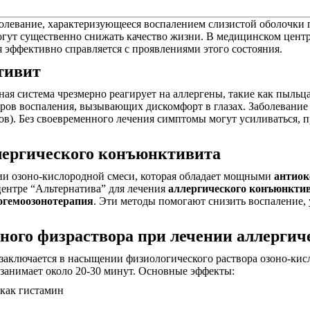
олевание, характеризующееся воспалением слизистой оболочки 
, могут существенно снижать качество жизни. В медицинском це
ая эффективно справляется с проявлениями этого состояния.
тивит
ная система чрезмерно реагирует на аллергены, такие как пыльц
ров воспаления, вызывающих дискомфорт в глазах. Заболевани
ов). Без своевременного лечения симптомы могут усиливаться, 
ллергического конъюнктивита
ии озоно-кислородной смеси, которая обладает мощными
антио
ентре “Альтернатива” для лечения
аллергического конъюнкти
огемоозонотерапия
. Эти методы помогают снизить воспаление
нного физраствора
при лечении аллергич
заключается в насыщении физиологического раствора озоно-кис
 занимает около 20-30 минут. Основные эффекты:
 как гистамин