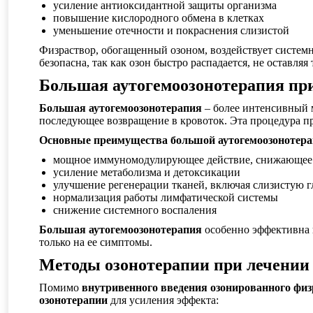
усиление антиоксидантной защиты организма
повышение кислородного обмена в клетках
уменьшение отечности и покраснения слизистой
Физраствор, обогащенный озоном, воздействует системн
безопасна, так как озон быстро распадается, не оставля
Большая аутогемоозонотерапия пр
Большая аутогемоозонотерапия
– более интенсивный м
последующее возвращение в кровоток. Эта процедура пр
Основные преимущества большой аутогемоозонотера
мощное иммуномодулирующее действие, снижающее г
усиление метаболизма и детоксикации
улучшение регенерации тканей, включая слизистую г
нормализация работы лимфатической системы
снижение системного воспаления
Большая аутогемоозонотерапия
особенно эффективна
только на ее симптомы.
Методы озонотерапии при лечении
Помимо
внутривенного введения озонированного физ
озонотерапии
для усиления эффекта: