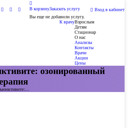
В корзину
Заказать услугу
Вход в кабинет
Вы еще не добавили услугу.
К врачу
Взрослым
Детям
Стационар
О нас
Анализы
Контакты
Врачи
Акции
Цены
нктивите: озонированный
терапия
онъюнктивите:…