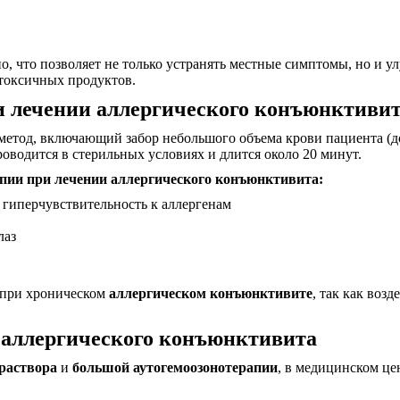
о, что позволяет не только устранять местные симптомы, но и у
я токсичных продуктов.
и лечении аллергического конъюнктиви
етод, включающий забор небольшого объема крови пациента (до
оводится в стерильных условиях и длится около 20 минут.
пии при лечении аллергического конъюнктивита:
иперчувствительность к аллергенам
лаз
 при хроническом
аллергическом конъюнктивите
, так как воз
 аллергического конъюнктивита
раствора
и
большой аутогемоозонотерапии
, в медицинском це