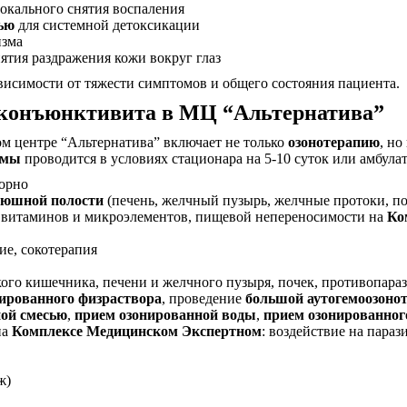
окального снятия воспаления
ью
для системной детоксикации
изма
ятия раздражения кожи вокруг глаз
исимости от тяжести симптомов и общего состояния пациента.
 конъюнктивита в МЦ “Альтернатива”
м центре “Альтернатива” включает не только
озонотерапию
, но
емы
проводится в условиях стационара на 5-10 суток или амбула
торно
рюшной полости
(печень, желчный пузырь, желчные протоки, по
та витаминов и микроэлементов, пищевой непереносимости на
Ко
ие, сокотерапия
кого кишечника, печени и желчного пузыря, почек, противопара
нированного физраствора
, проведение
большой аутогемоозоно
ой смесью
,
прием озонированной воды
,
прием озонированног
на
Комплексе Медицинском Экспертном
: воздействие на пара
ж)