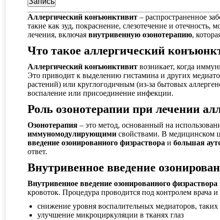
Аллергический конъюнктивит
– распространенное заб
такие как зуд, покраснение, слезотечение и отечность
лечения, включая
внутривенную озонотерапию
, котор
Что такое аллергический конъюнк
Аллергический конъюнктивит
возникает, когда иммун
Это приводит к выделению гистамина и других медиато
растений) или круглогодичным (из-за бытовых аллерген
воспаление или присоединение инфекции.
Роль озонотерапии при лечении а
Озонотерапия
– это метод, основанный на использован
иммуномодулирующими
свойствами. В медицинском ц
введение озонированного физраствора
и
большая аут
ответ.
Внутривенное введение озонирова
Внутривенное введение озонированного физраствора
кровоток. Процедура проводится под контролем врача и
снижение уровня воспалительных медиаторов, таких
улучшение микроциркуляции в тканях глаз