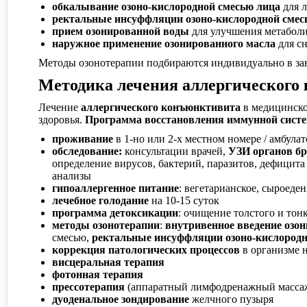
обкалывание озоно-кислородной смесью
лица
для л
ректальные инсуффляции озоно-кислородной смес
прием озонированной воды
для улучшения метабол
наружное применение озонированного масла
для сн
Методы озонотерапии подбираются индивидуально в зав
Методика лечения аллергического
Лечение
аллергического конъюнктивита
в медицинско
здоровья.
Программа восстановления иммунной сист
проживание
в 1-но или 2-х местном номере / амбула
обследование:
консультации врачей,
УЗИ органов б
определение вирусов, бактерий, паразитов, дефици
анализы
гипоаллергенное питание
: вегетарианское, сыроеден
лечебное голодание
на 10-15 суток
программа детоксикации
: очищение толстого и тон
методы озонотерапии
:
внутривенное введение озо
смесью,
ректальные инсуффляции озоно-кислородн
коррекция патологических процессов
в организме 
висцеральная терапия
фотонная терапия
прессотерапия
(аппаратный лимфодренажный масса
дуоденальное зондирование
желчного пузыря