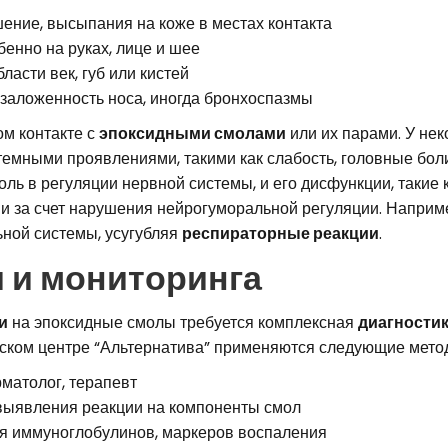
шение, высыпания на коже в местах контакта
бенно на руках, лице и шее
бласти век, губ или кистей
, заложенность носа, иногда бронхоспазмы
ом контакте с
эпоксидными смолами
или их парами. У не
темными проявлениями, такими как слабость, головные бо
оль в регуляции нервной системы, и его дисфункции, таки
ии за счет нарушения нейрогуморальной регуляции. Наприм
ьной системы, усугубляя
респираторные реакции
.
 и мониторинга
и
на эпоксидные смолы требуется комплексная
диагности
нском центре “Альтернатива” применяются следующие мето
рматолог, терапевт
выявления реакции на компоненты смол
я иммуноглобулинов, маркеров воспаления