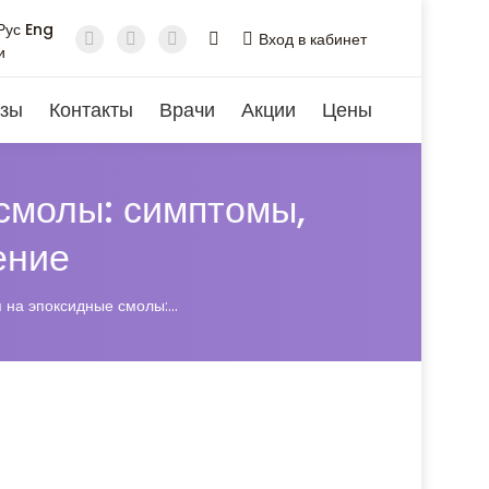
Рус
Eng
Вход в кабинет
и
зы
Контакты
Врачи
Акции
Цены
смолы: симптомы,
ение
 на эпоксидные смолы:…