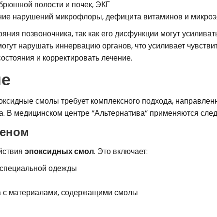
брюшной полости и почек, ЭКГ
ение нарушений микрофлоры, дефицита витаминов и микро
яния позвоночника, так как его дисфункции могут усилива
огут нарушать иннервацию органов, что усиливает чувстви
остояния и корректировать лечение.
ие
оксидные смолы требует комплексного подхода, направленн
а. В медицинском центре “Альтернатива” применяются сле
геном
йствия
эпоксидных смол
. Это включает:
и специальной одежды
а с материалами, содержащими смолы