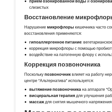
прием озонированной воды
и
озонирова
слизистых
Восстановление микрофлор
Нарушение
микрофлоры
кишечника часто со
восстановления применяются:
гипоаллергенное питание
: вегетарианско
коррекция микрофлоры с помощью пробиот
воздействие на патогенную флору с исполь
Коррекция позвоночника
Поскольку
позвоночник
влияет на работу нер
центре “Альтернатива” используется:
вытяжение позвоночника
на аппарате “О
висцеральная терапия
для улучшения раб
массаж
для снятия мышечного напряжения