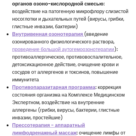
органов озоно-кислородной смесью:
воздействие на патогенную микрофлору слизистой
носоглотки и дыхательных путей (вирусы, грибки,
глистные инвазии, бактерии)
Внутривенная озонотерапия
(введение
озонированного физиологического раствора,
проведение большой аутогемоозонотерапии
)
:
противоаллергическое, противовоспалительное,
детоксикационное действие, очищение крови и
сосудов от аллергенов и токсинов, повышение
иммунитета
Противопаразитарная программа
:
коррекция
состояния организма на Комплексе Медицинском
Экспертном, воздействие на внутренние
аллергены (грибки, вирусы, бактерии, глистные
инвазии, простейшие)
Прессотерапия - аппаратный
лимфодренажный массаж
:
очищение лимфы от