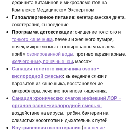
дефицита витаминов и микроэлементов на
Комплексе Медицинском Экспертном
Гипоаллергенное питание:
вегетарианская диета,
сокотерапия, сыроедение
Программа детоксикации:
очищение толстого и
тонкого кишечника
, печени и желчного пузыря,
почек, микроклизмы с озонированным маслом,
приём
озонированной воды
, противопаразитарные,
желчегонные, почечные чаи
, массаж
Санация толстого кишечника озоно-
кислородной смесью
:
выведение слизи и
паразитов из кишечника, восстановление
микрофлоры, лечение полипоза кишечника
Санация хронических очагов инфекций ЛОР -
органов озоно-кислородной смесью:
воздействие на вирусы, грибки, бактерии на
слизистых носоглотки и дыхательных путей
Внутривенная озонотерапия
(
введение