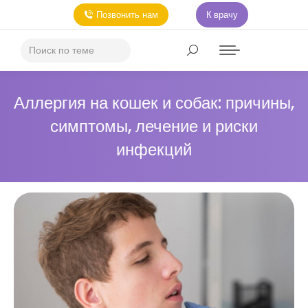
Позвонить нам
К врачу
Аллергия на кошек и собак: причины,
симптомы, лечение и риски
инфекций