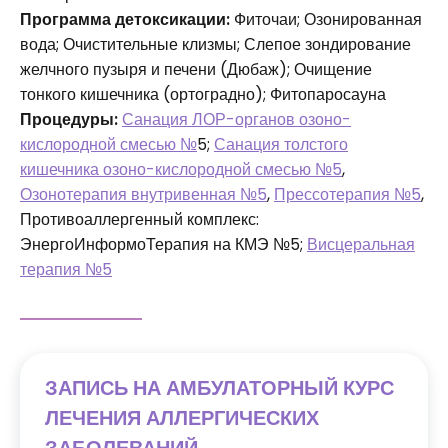
Программа детоксикации:
Фиточаи; Озонированная
вода; Очистительные клизмы; Слепое зондирование
желчного пузыря и печени (Дюбаж); Очищение
тонкого кишечника (ортоградно); Фитопаросауна
Процедуры:
Санация ЛОР-органов озоно-
кислородной смесью №
5;
Санация толстого
кишечника озоно-кислородной смесью №5
,
Озонотерапия внутривенная №5
,
Прессотерапия №5
,
Противоаллергенный комплекс:
ЭнергоИнформоТерапия на КМЭ №5;
Висцеральная
терапия №5
ЗАПИСЬ НА АМБУЛАТОРНЫЙ КУРС
ЛЕЧЕНИЯ АЛЛЕРГИЧЕСКИХ