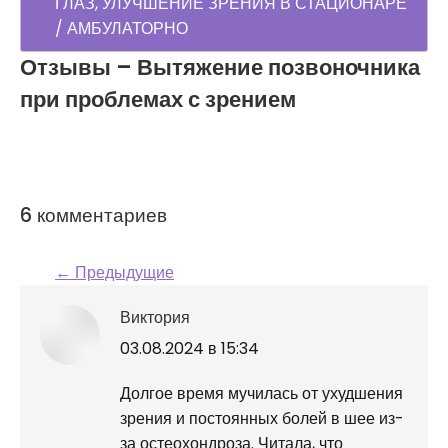
ГЛАЗ, УЛУЧШЕНИЕ ЗРЕНИЯ В СТАЦИОНАРЕ
/ АМБУЛАТОРНО
Отзывы – Вытяжение позвоночника
при проблемах с зрением
6 комментариев
← Предыдущие
Навигация по
Виктория
комментариям
говорит:
03.08.2024 в 15:34
Долгое время мучилась от ухудшения
зрения и постоянных болей в шее из-
за остеохондроза. Читала, что