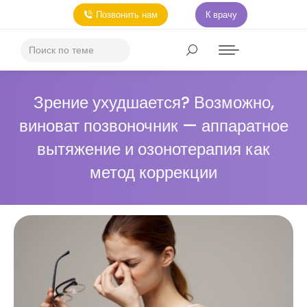
Позвонить нам
К врачу
Зрение ухудшается? Возможно,
виноват позвоночник — аппаратное
вытяжение и озонотерапия как
метод коррекции