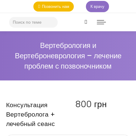
Позвонить нам
К врачу
Вертебрология и
Вертеброневрология – лечение
проблем с позвоночником
800
грн
Консультация
Вертебролога +
лечебный сеанс