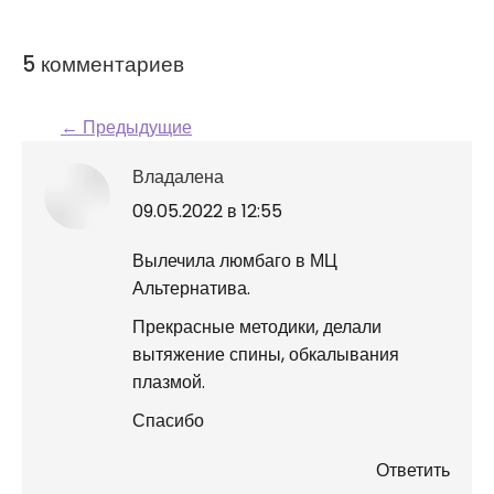
5 комментариев
← Предыдущие
Навигация по
Владалена
комментариям
говорит:
09.05.2022 в 12:55
Вылечила люмбаго в МЦ
Альтернатива.
Прекрасные методики, делали
вытяжение спины, обкалывания
плазмой.
Спасибо
Ответить