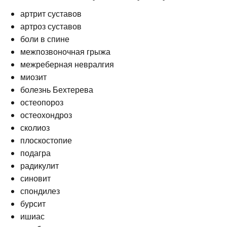
артрит суставов
артроз суставов
боли в спине
межпозвоночная грыжа
межреберная невралгия
миозит
болезнь Бехтерева
остеопороз
остеохондроз
сколиоз
плоскостопие
подагра
радикулит
синовит
спондилез
бурсит
ишиас