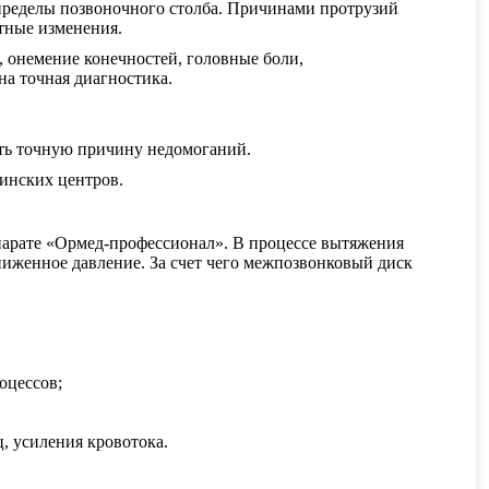
пределы позвоночного столба. Причинами протрузий
тные изменения.
, онемение конечностей, головные боли,
на точная диагностика.
ить точную причину недомоганий.
цинских центров.
парате «Ормед-профессионал». В процессе вытяжения
ниженное давление. За счет чего межпозвонковый диск
оцессов;
, усиления кровотока.