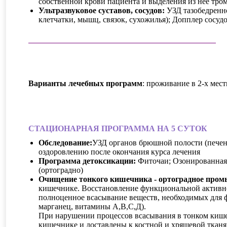
собственной крови пациента и выделения из нее тро
Ультразвуковое суставов, сосудов:
УЗД тазобедренно
клетчатки, мышц, связок, сухожилья); Допплер сосуд
Варианты лечебных программ
: проживание в 2-х мест
СТАЦИОНАРНАЯ ПРОГРАММА НА 5 СУТОК
Обследование:
УЗД органов брюшной полости (печень
оздоровлению после окончания курса лечения
Программа детоксикации:
Фиточаи; Озонированная
(ортоградно)
Очищение тонкого кишечника - ортоградное пром
кишечнике. Восстановление функциональной активно
полноценное всасывание веществ, необходимых для ф
марганец, витамины А,В,С,Д).
При нарушении процессов всасывания в тонком кишеч
кишечнике и доставлены к костной и хрящевой тканя