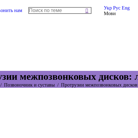
Укр
Рус
Eng
онить нам
Мови
зии межпозвонковых дисков: 
:
Позвоночник и суставы
Протрузии межпозвонковых дисков: