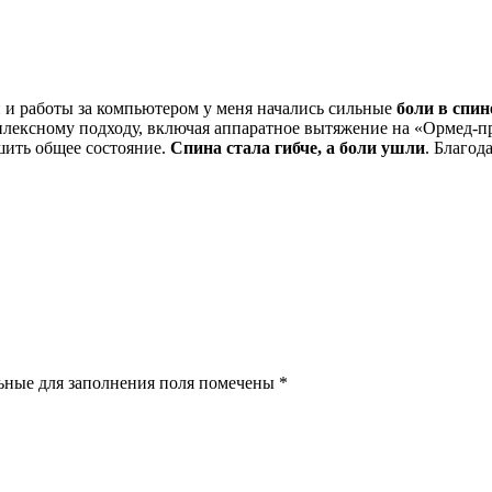
и и работы за компьютером у меня начались сильные
боли в спин
плексному подходу, включая аппаратное вытяжение на «Ормед-п
шить общее состояние.
Спина стала гибче, а боли ушли
. Благод
льные для заполнения поля помечены
*