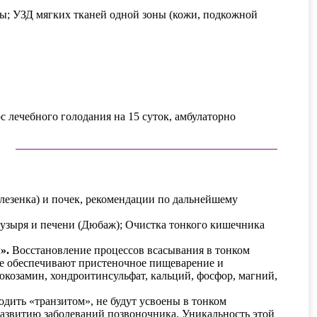
опы; УЗД мягких тканей одной зоны (кожи, подкожной
рс лечебного голодания на 15 суток, амбулаторно
лезенка) и почек, рекомендации по дальнейшему
узыря и печени (Дюбаж); Очистка тонкого кишечника
м».
Восстановление процессов всасывания в тонком
е обеспечивают пристеночное пищеварение и
юкозамин, хондроитинсульфат, кальций, фосфор, магний,
дить «транзитом», не будут усвоены в тонком
 развитию заболеваний позвоночника. Уникальность этой