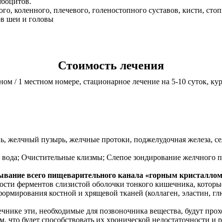
мбоцитов.
го, коленного, плечевого, голеностопного суставов, кисти, ст
ов шеи и головы
Стоимость лечения
ном / 1 местном номере, стационарное лечение на 5-10 суток, ку
, желчный пузырь, желчные протоки, поджелудочная железа, се
 вода; Очистительные клизмы; Слепое зондирование желчного п
ывание всего пищеварительного канала «горным кристалло
сти ферментов слизистой оболочки тонкого кишечника, которы
ормирования костной и хрящевой тканей (коллаген, эластин, гл
нике эти, необходимые для позвоночника вещества, будут прохо
м, что будет способствовать их хронической недостаточности и