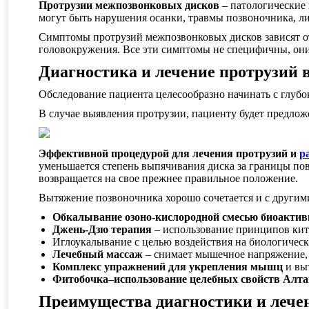
Протрузии межпозвонковых дисков
– патологические
могут быть нарушения осанки, травмы позвоночника, л
Симптомы протрузий межпозвонковых дисков зависят от 
головокружения. Все эти симптомы не специфичны, они 
Диагностика и лечение протрузий
Обследование пациента целесообразно начинать с глуб
В случае выявления протрузии, пациенту будет предлож
Эффективной процедурой для лечения протрузий и
р
уменьшается степень выпячивания диска за границы пов
возвращается на свое прежнее правильное положение.
Вытяжение позвоночника хорошо сочетается и с другим
Обкалывание озоно-кислородной смесью биоактивн
Джень-Дзю терапия
– использование принципов кит
Иглоукалывание с целью воздействия на биологичес
Лечебный массаж
– снимает мышечное напряжение, 
Комплекс упражнений для укрепления мышц
и вы
Фитобочка–использование целебных свойств Алта
Преимущества диагностики и лече