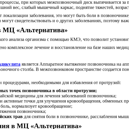
 процессы, при которых межпозвоночный диск выпячивается за 
ишний вес, слабый мышечный каркас, поднятие тяжестей, возрас
локализации заболевания, это могут быть боли в позвоночнике
могут свидетельствовать и о других заболеваниях, поэтому важ
 в МЦ «Альтернатива»
окого анализа организма с помощью КМЭ, что позволит установ
ено комплексное лечение и восстановление на базе наших меди
адикулита
является Аппаратное вытяжение позвоночника на ап
оночного столба. В межпозвонковом пространстве создается по
и процедурами, необходимыми для избавления от протрузий:
ых точек позвоночника в области протрузии;
айской медицины для лечения заболеваний позвоночника;
ки активные точки для улучшения кровообращения, обменных пр
боль, нормализует кровообращение;
тяжения позвоночника;
йских трав
для снятия боли в позвоночнике, расслабления мышц
ния в МЦ «Альтернатива»