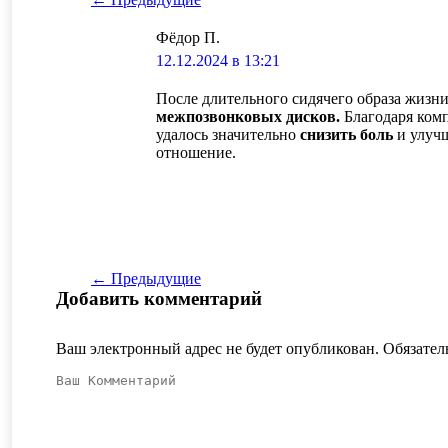
Навигация по комментариям
Фёдор П.
говорит:
12.12.2024 в 13:21
После длительного сидячего образа жизн
межпозвонковых дисков.
Благодаря ком
удалось значительно
снизить боль
и улуч
отношение.
Навигация по комментариям
← Предыдущие
Добавить комментарий
Ваш электронный адрес не будет опубликован. Обязате
Ваш Комментарий