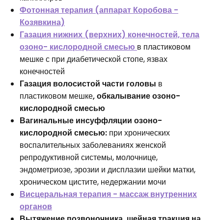
Фотонная терапия (аппарат Коробова -
Козявкина)
Газация нижних (верхних) конечностей, тела
озоно- кислородной смесью
в пластиковом
мешке с при диабетической стопе, язвах
конечностей
Газация волосистой части головы
в
пластиковом мешке
,
обкалывание
озоно-
кислородной смесью
Вагинальные инсуффляции озоно-
кислородной смесью:
при хронических
воспалительных заболеваниях женской
репродуктивной системы, молочнице,
эндометриозе, эрозии и дисплазии шейки матки,
хроническом цистите, недержании мочи
Висцеральная терапия - массаж внутренних
органов
Вытяжение позвоночника, шейная тракция на