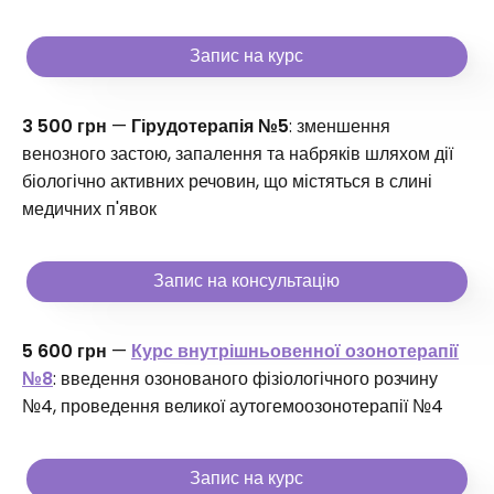
Запис на курс
3 500 грн
—
Гірудотерапія №5
: зменшення
венозного застою, запалення та набряків шляхом дії
біологічно активних речовин, що містяться в слині
медичних п'явок
Запис на консультацію
5 600 грн
—
Курс внутрішньовенної озонотерапії
№8
: введення озонованого фізіологічного розчину
№4, проведення великої аутогемоозонотерапії №4
Запис на курс