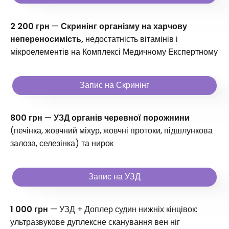
2 200 грн
—
Скринінг організму на харчову
непереносимість,
недостатність вітамінів і
мікроелементів на Комплексі Медичному Експертному
Запис на Скринінг
800 грн
—
УЗД органів черевної порожнини
(печінка, жовчний міхур, жовчні протоки, підшлункова
залоза, селезінка) та нирок
Запис на УЗД
1 000 грн
— УЗД + Доплер судин нижніх кінцівок:
ультразвукове дуплексне сканування вен ніг