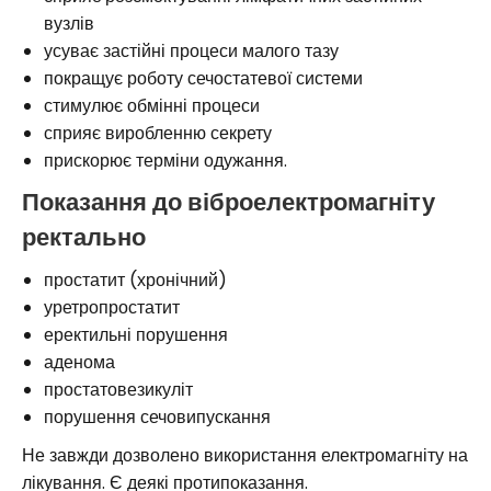
вузлів
усуває застійні процеси малого тазу
покращує роботу сечостатевої системи
стимулює обмінні процеси
сприяє виробленню секрету
прискорює терміни одужання.
Показання до віброелектромагніту
ректально
простатит (хронічний)
уретропростатит
еректильні порушення
аденома
простатовезикуліт
порушення сечовипускання
Не завжди дозволено використання електромагніту на
лікування. Є деякі протипоказання.