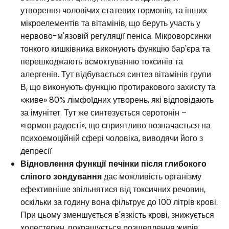
утворення чоловічих статевих гормонів, та інших
мікроелементів та вітамінів, що беруть участь у
нервово-м'язовій регуляції пеніса. Мікроворсинки
тонкого кишківника виконують функцію бар'єра та
перешкоджають всмоктуванню токсинів та
алергенів. Тут відбувається синтез вітамінів групи
В, що виконують функцію протиракового захисту та
«живе» 80% лімфоїдних утворень, які відповідають
за імунітет. Тут же синтезується серотонін –
«гормон радості», що сприятливо позначається на
психоемоційній сфері чоловіка, виводячи його з
депресії
Відновлення функції печінки після глибокого
сліпого зондування
дає можливість організму
ефективніше звільнятися від токсичних речовин,
оскільки за годину вона фільтрує до 100 літрів крові.
При цьому зменшується в'язкість крові, знижується
холестерин, покращується розщеплення жирів,