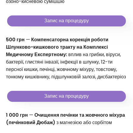
озоно-кисневою сумішшю
Запис на процедуру
500 грн
—
Компенсаторна корекція роботи
Шлунково-кишкового тракту на Комплексі
Медичному Експертному:
вплив на грибки, віруси,
бактерії, глистяні інвазії, інфекції в шлунку, 12-ти
персної кишки, печінці, жовчному міхуру, товстому,
тонкому кишківнику, підшлунковій залозі, дисбактеріоз
Запис на процедуру
1 000 грн
—
Очищення печінки та жовчного міхура
(печінковий Дюбаж)
з магнезією або сорбітом