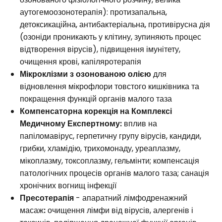
аутогемоозонотерапія): протизапальна,
детоксикаційна, антибактеріальна, противірусна дія
(озоніди проникають у клітину, зупиняють процес
відтворення вірусів), підвищення імунітету,
очищення крові, капіляротерапія
Мікроклізми з озонованою олією
для
відновлення мікрофлори товстого кишківника та
покращення функцій органів малого таза
Компенсаторна корекція на Комплексі
Медичному Експертному:
вплив на
папіломавірус, герпетичну групу вірусів, кандиди,
грибки, хламідію, трихомонаду, уреаплазму,
мікоплазму, токсоплазму, гельмінти; компенсація
патологічних процесів органів малого таза; санація
хронічних вогнищ інфекції
Пресотерапія
- апаратний лімфодренажний
масаж
:
очищення лімфи від вірусів, алергенів і