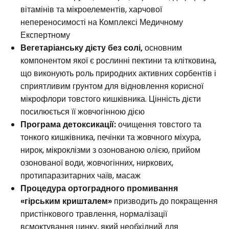
вітамінів та мікроелементів, харчової
непереносимості на Комплексі Медичному
Експертному
Вегетаріанську дієту без солі,
основним
компонентом якої є рослинні пектини та клітковина,
що виконують роль природних активних сорбентів і
сприятливим грунтом для відновлення корисної
мікрофлори товстого кишківника. Цінність дієти
посилюється її жовчогінною дією
Програма детоксикації:
очищення товстого та
тонкого кишківника, печінки та жовчного міхура,
нирок, мікроклізми з озонованою олією, прийом
озонованої води, жовчогінних, ниркових,
протипаразитарних чаїв, масаж
Процедура ортоградного промивання
«гірським кришталем»
призводить до покращення
пристінкового травлення, нормалізації
всмоктування цинку, який необхідний для