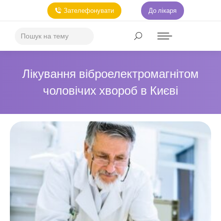
Зателефонувати
До лікаря
Лікування віброелектромагнітом
чоловічих хвороб в Києві