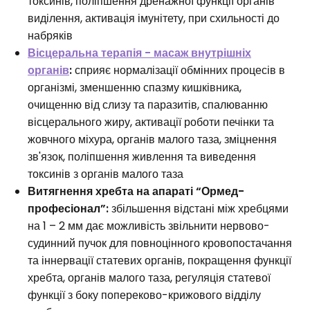
токсинів, поліпшення дренажної функції органів
виділення, активація імунітету, при схильності до
набряків
Вісцеральна терапія - масаж внутрішніх
органів
:
сприяє нормалізації обмінних процесів в
організмі, зменшенню спазму кишківника,
очищенню від слизу та паразитів, спалюванню
вісцерального жиру, активації роботи печінки та
жовчного міхура, органів малого таза, зміцнення
зв'язок, поліпшення живлення та виведення
токсинів з органів малого таза
Витягнення хребта на апараті “Ормед-
професіонал”:
збільшення відстані між хребцями
на 1 – 2 мм дає можливість звільнити нервово-
судинний пучок для повноцінного кровопостачання
та іннервації статевих органів, покращення функції
хребта, органів малого таза, регуляція статевої
функції з боку попереково-крижового відділу