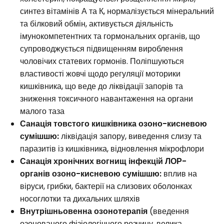
синтез вітамінів А та К, нормалізується мінеральний
та білковий обмін, активується діяльність
імунокомпетентних та гормональних органів, що
супроводжується підвищенням вироблення
чоловічих статевих гормонів. Поліпшуються
властивості жовчі щодо регуляції моторики
кишківника, що веде до ліквідації запорів та
зниження токсичного навантаження на органи
малого таза
Санація товстого кишківника озоно-кисневою
сумішшю:
ліквідація запору, виведення слизу та
паразитів із кишківника, відновлення мікрофлори
Санація хронічних вогнищ інфекцій ЛОР-
органів озоно-кисневою сумішшю:
вплив на
віруси, грибки, бактерії на слизових оболонках
носоглотки та дихальних шляхів
Внутрішньовенна озонотерапія
(введення
озонованого фізіологічного розчину, велика