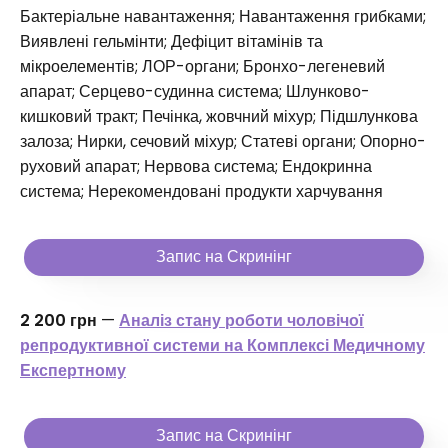
Бактеріальне навантаження; Навантаження грибками;
Виявлені гельмінти; Дефіцит вітамінів та
мікроелементів; ЛОР-органи; Бронхо-легеневий
апарат; Серцево-судинна система; Шлунково-
кишковий тракт; Печінка, жовчний міхур; Підшлункова
залоза; Нирки, сечовий міхур; Статеві органи; Опорно-
руховий апарат; Нервова система; Ендокринна
система; Нерекомендовані продукти харчування
Запис на Скринінг
2 200 грн
—
Аналіз стану роботи чоловічої
репродуктивної системи на Комплексі Медичному
Експертному
Запис на Скринінг