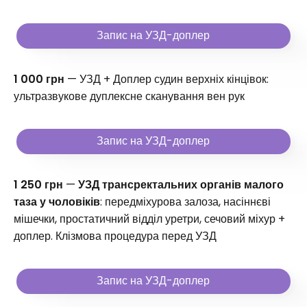
Запис на УЗД-доплер
1 000 грн
— УЗД + Доплер судин верхніх кінцівок:
ультразвукове дуплексне сканування вен рук
Запис на УЗД-доплер
1 250 грн
—
УЗД трансректальних органів малого
таза у чоловіків
: передміхурова залоза, насіннєві
мішечки, простатичний відділ уретри, сечовий міхур +
доплер. Клізмова процедура перед УЗД
Запис на УЗД-доплер