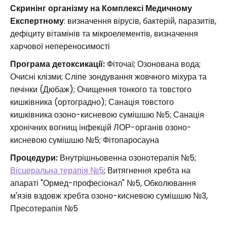
Скринінг організму на Комплексі Медичному
Експертному
: визначення вірусів, бактерій, паразитів,
дефіциту вітамінів та мікроелементів, визначення
харчової непереносимості
Програма детоксикації:
Фіточаї; Озонована вода;
Очисні клізми; Сліпе зондування жовчного міхура та
печінки (Дюбаж); Очищення тонкого та товстого
кишківника (ортоградно); Санація товстого
кишківника озоно-кисневою сумішшю №5; Санація
хронічних вогнищ інфекцій ЛОР-органів озоно-
кисневою сумішшю №5; Фітопаросауна
Процедури:
Внутрішньовенна озонотерапія №5;
Вісцеральна терапія №5
; Витягнення хребта на
апараті "Ормед-професіонал" №5, Обколювання
м'язів вздовж хребта озоно-кисневою сумішшю №3,
Пресотерапія №5