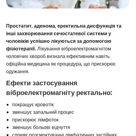
Простатит, аденома, еректильна дисфункція та
інші захворювання сечостатевої системи у
чоловіків успішно лікуються за допомогою
фізіотерапії.
Лікування віброелектромагнітом
чоловічих хвороб визнала ефективним навіть
офіційна медицина як процедура, що прискорює
одужання.
Ефекти застосування
віброелектромагніту ректально:
покращує кровотік
зменшує запальний процес
прискорює лімфоток
зменшує больові відчуття
сприяє розсмоктуванні лімфатичних застійних