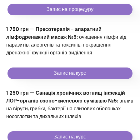
Запис на процедуру
1 750 грн
—
Пресотерапія - апаратний
лімфодренажний масаж №5:
очищення лімфи від
паразитів, алергенів та токсинів, покращення
дренажної функції органів виділення
Запис на курс
1 250 грн
—
Санація хронічних вогнищ інфекцій
ЛОР-органів озоно-кисневою сумішшю №5:
вплив
на віруси, грибки, бактерії на слизових оболонках
носоглотки та дихальних шляхів
Запис на курс