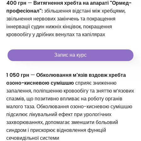
400 грн
—
Витягнення хребта на апараті "Ормед-
професіонал":
збільшення відстані між хребцями,
звільнення нервових закінчень та покращення
іннервації судин нижніх кінцівок, покращення
кровообігу у дрібних венулах та капілярах
Запис на курс
1 050 грн
—
Обколювання м'язів вздовж хребта
озоно-кисневою сумішшю
сприяє зниженню
запалення, поліпшенню кровообігу та зняттю м’язових
спазмів, що позитивно впливає на роботу органів
малого таза. Обколювання озоно-кисневою сумішшю
підсилює лікувальний ефект при урологічних
захворюваннях, допомагає зменшити больовий
синдром і прискорює відновлення функцій
сечовидільної системи