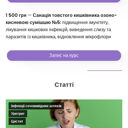
1 500 грн
—
Санація товстого кишківника озоно-
кисневою сумішшю №5:
підвищення імунітету,
лікування кишкових інфекцій, виведення слизу та
паразитів із кишківника, відновлення мікрофлори
Запис на курс
Статті
Інфекції сечовивідних шляхів
Уретрит
Цистит