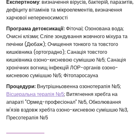
Експертному
: визначення вірусів, бактерій, паразитів,
дефіциту вітамінів та мікроелементів, визначення
харчової непереносимості
Програма детоксикації:
Фіточаї; Озонована вода;
Очисні клізми; Сліпе зондування жовчного міхура та
печінки (Дюбаж); Очищення тонкого та товстого
кишківника (ортоградно); Санація товстого
кишківника озоно-кисневою сумішшю №5; Санація
хронічних вогнищ інфекцій ЛОР-органів озоно-
кисневою сумішшю №5; Фітопаросауна
Процедури:
Внутрішньовенна озонотерапія №5;
Вісцеральна терапія №5
; Витягнення хребта на
апараті "Ормед-професіонал" №5, Обколювання
м'язів вздовж хребта озоно-кисневою сумішшю №3,
Пресотерапія №5