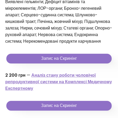
Виявлені гельмінти; Дефіцит вітамінів та
мікроелементів; ЛОР-органи; Бронхо-легеневий
апарат; Серцево-судинна система; Шлунково-
кишковий тракт; Печінка, жовчний міхур; Підшлункова
залоза; Нирки, сечовий міхур; Статеві органи; Опорно-
руховий апарат; Нервова система; Ендокринна
система; Нерекомендовані продукти харчування
Запис на Скринінг
2 200 грн
—
Аналіз стану роботи чоловічої
репродуктивної системи на Комплексі Медичному
Експертному
Запис на Скринінг