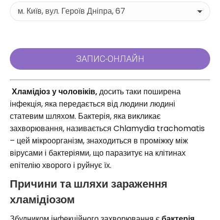
Хламідіоз у чоловіків,
досить таки поширена
інфекція, яка передається від людини людині
статевим шляхом. Бактерія, яка викликає
захворювання, називається Chlamydia trachomatis
– цей мікроорганізм, знаходиться в проміжку між
вірусами і бактеріями, що паразитує на клітинах
епітелію хворого і руйнує їх.
Причини та шляхи зараження
хламідіозом
Збудником інфекційного захворювання є
бактерія