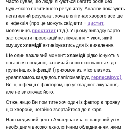
Часто буває, що люди лікуються багато років без
будь-якого позитивного результату. Аналізи показують
негативний результат, хоча в клітинах хворого все ще
є інфекція (про це можуть свідчити –
цистит
,
молочниця,
простатит
і т.д.). У цьому випадку варто
застосувати провокаційне лікування – укол, який
змушує
хламідії
активізуватись для їх виявлення.
Ще один важливий момент:
хламідії
рідко існують в
організмі поодинці, зазвичай вони включаються до
групи інших інфекцій (трихомоніаз, мікоплазмоз,
уреаплазмоз, кандидоз, папіломавірус,
герпесвірус)
.
Всі ці інфекції є фактором, що ускладнює лікування,
але не виключає його.
Отже, якщо Ви помітите хоч один із факторів прояву
цієї хвороби, негайно звертайтеся до лікаря.
Наш медичний центр Альтернатива оснащений усім
необхідним високотехнологічним обладнанням, яким