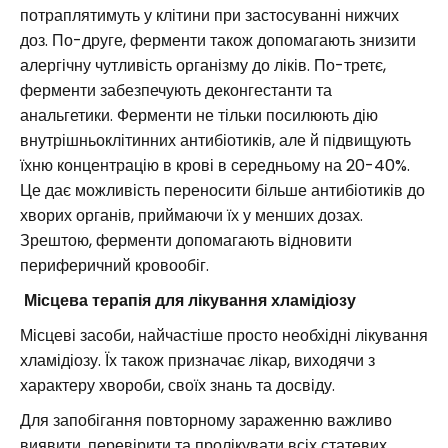
потраплятимуть у клітини при застосуванні нижчих
доз. По-друге, ферменти також допомагають знизити
алергічну чутливість організму до ліків. По-третє,
ферменти забезпечують деконгестанти та
анальгетики. Ферменти не тільки посилюють дію
внутрішньоклітинних антибіотиків, але й підвищують
їхню концентрацію в крові в середньому на 20-40%.
Це дає можливість переносити більше антибіотиків до
хворих органів, приймаючи їх у менших дозах.
Зрештою, ферменти допомагають відновити
периферичний кровообіг.
Місцева терапія для лікування хламідіозу
Місцеві засоби, найчастіше просто необхідні лікування
хламідіозу. Їх також призначає лікар, виходячи з
характеру хвороби, своїх знань та досвіду.
Для запобігання повторному зараженню важливо
виявити, перевірити та пролікувати всіх статевих