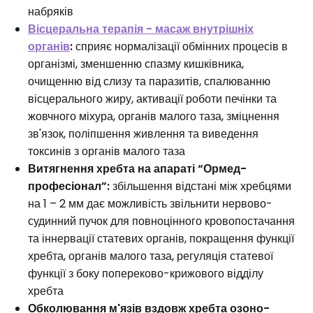
набряків
Вісцеральна терапія - масаж внутрішніх
органів
:
сприяє нормалізації обмінних процесів в
організмі, зменшенню спазму кишківника,
очищенню від слизу та паразитів, спалюванню
вісцерального жиру, активації роботи печінки та
жовчного міхура, органів малого таза, зміцнення
зв'язок, поліпшення живлення та виведення
токсинів з органів малого таза
Витягнення хребта на апараті “Ормед-
професіонал”:
збільшення відстані між хребцями
на 1 – 2 мм дає можливість звільнити нервово-
судинний пучок для повноцінного кровопостачання
та іннервації статевих органів, покращення функції
хребта, органів малого таза, регуляція статевої
функції з боку попереково-крижового відділу
хребта
Обколювання м'язів вздовж хребта озоно-