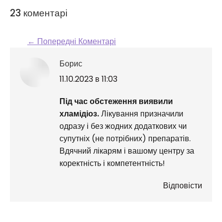
23 коментарі
← Попередні Коментарі
Comment navigation
Борис
говорить:
11.10.2023 в 11:03
Під час обстеження виявили
хламідіоз.
Лікування призначили
одразу і без жодних додаткових чи
супутніх (не потрібних) препаратів.
Вдячний лікарям і вашому центру за
коректність і компетентність!
Відповісти