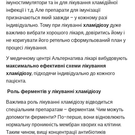
імуностимулятори та ін для лікування хламідійної
інфекції і т.д. Але препарати для імунізації
призначаються який завжди – у кожному разі
індивідуально. Тому при лікуванні
хламідіозу
дуже
важливо вибрати хорошого лікаря, довіритись йому і
не коригувати його ретельно сформульований план у
процесі лікування.
У медичному центрі Альтернатива лікарі вибудовують
максимально ефективні схеми лікування
хламідіозу
, підходячи індивідуально до кожного
пацієнта.
Роль ферментів у лікуванні хламідіозу
Важлива роль лікуванні хламідіозу відводиться
спеціальним препаратам – ферментам. Чим можуть
допомогти ферменти? По-перше, вони відновлюють
нормальну проникність мембран хворих на клітини.
Таким чином, вищі концентрації антибіотиків