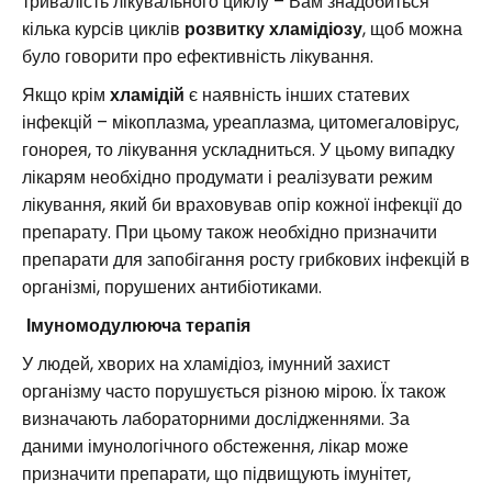
тривалість лікувального циклу – Вам знадобиться
кілька курсів циклів
розвитку хламідіозу
, щоб можна
було говорити про ефективність лікування.
Якщо крім
хламідій
є наявність інших статевих
інфекцій – мікоплазма, уреаплазма, цитомегаловірус,
гонорея, то лікування ускладниться. У цьому випадку
лікарям необхідно продумати і реалізувати режим
лікування, який би враховував опір кожної інфекції до
препарату. При цьому також необхідно призначити
препарати для запобігання росту грибкових інфекцій в
організмі, порушених антибіотиками.
Імуномодулююча терапія
У людей, хворих на хламідіоз, імунний захист
організму часто порушується різною мірою. Їх також
визначають лабораторними дослідженнями. За
даними імунологічного обстеження, лікар може
призначити препарати, що підвищують імунітет,