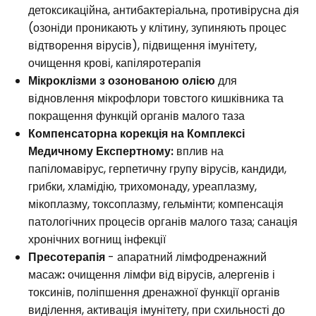
детоксикаційна, антибактеріальна, противірусна дія
(озоніди проникають у клітину, зупиняють процес
відтворення вірусів), підвищення імунітету,
очищення крові, капіляротерапія
Мікроклізми з озонованою олією
для
відновлення мікрофлори товстого кишківника та
покращення функцій органів малого таза
Компенсаторна корекція на Комплексі
Медичному Експертному:
вплив на
папіломавірус, герпетичну групу вірусів, кандиди,
грибки, хламідію, трихомонаду, уреаплазму,
мікоплазму, токсоплазму, гельмінти; компенсація
патологічних процесів органів малого таза; санація
хронічних вогнищ інфекції
Пресотерапія
- апаратний лімфодренажний
масаж
:
очищення лімфи від вірусів, алергенів і
токсинів, поліпшення дренажної функції органів
виділення, активація імунітету, при схильності до