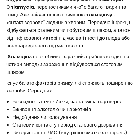
Chlamydia
, переносниками якої є багато тварин та
птиці. Але найчастішою причиною
хламідіозу
є
контакт здорової людини з хворим. Передача інфекції
відбувається статевим чи побутовим шляхом, а також
від інфікованої матері під час вагітності до плода або
новонародженого під час пологів.
Хламідіоз
не особливо заразний, приблизно один на
чотири випадки зараження відбувається статевим
шляхом.
Існує багато факторів ризику, які сприяють поширенню
хвороби. Серед них:
Безладні статеві зв’язки, часта зміна партнерів
Вживання алкоголю чи наркотиків
Недоїдання чи голодування
Статевий контакт у період статевого дозрівання
Використання ВМС (внутрішньоматкова спіраль)