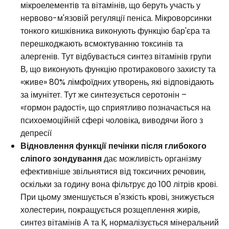
мікроелементів та вітамінів, що беруть участь у
нервово-м'язовій регуляції пеніса. Мікроворсинки
тонкого кишківника виконують функцію бар'єра та
перешкоджають всмоктуванню токсинів та
алергенів. Тут відбувається синтез вітамінів групи
В, що виконують функцію протиракового захисту та
«живе» 80% лімфоїдних утворень, які відповідають
за імунітет. Тут же синтезується серотонін –
«гормон радості», що сприятливо позначається на
психоемоційній сфері чоловіка, виводячи його з
депресії
Відновлення функції печінки після глибокого
сліпого зондування
дає можливість організму
ефективніше звільнятися від токсичних речовин,
оскільки за годину вона фільтрує до 100 літрів крові.
При цьому зменшується в'язкість крові, знижується
холестерин, покращується розщеплення жирів,
синтез вітамінів А та К, нормалізується мінеральний