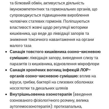
та білковий обмін, активується діяльність
імунокомпетентних та гормональних органів, що
супроводжується підвищенням вироблення
чоловічих статевих гормонів. Поліпшуються
властивості жовчі щодо регуляції моторики
кишківника, що веде до ліквідації запорів та
зниження токсичного навантаження на органи
малого таза
Санація товстого кишківника озоно-кисневою
сумішшю:
ліквідація запору, виведення слизу та
паразитів із кишківника, відновлення мікрофлори
Санація хронічних вогнищ інфекцій ЛОР-
органів озоно-кисневою сумішшю:
вплив на
віруси, грибки, бактерії на слизових оболонках
носоглотки та дихальних шляхів
Внутрішньовенна озонотерапія
(введення
озонованого фізіологічного розчину, велика
аутогемоозонотерапія): протизапальна,