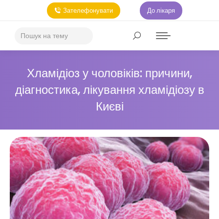
Зателефонувати
До лікаря
Хламідіоз у чоловіків: причини,
діагностика, лікування хламідіозу в
Києві