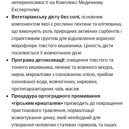
непереносимості на Комплексі Медичному
Експертному
Вегетаріанську дієту без солі,
основним
компонентом якої є рослинні пектини та клітковина,
що виконують роль природних активних сорбентів і
сприятливим грунтом для відновлення корисної
мікрофлори товстого кишківника. Цінність дієти
посилюється її жовчогінною дією
Програма детоксикації:
очищення товстого та
тонкого кишківника, печінки та жовчного міхура,
нирок, мікроклізми з озонованою олією, прийом
озонованої води, жовчогінних, ниркових,
протипаразитарних чаїв, масаж
Процедура ортоградного промивання
«гірським кришталем»
призводить до покращення
пристінкового травлення, нормалізації
всмоктування цинку, який необхідний для
утворення чоловічих статевих гормонів, та інших