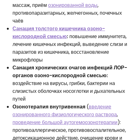
массаж, приём
озонированной воды
,
противопаразитарных, желчегонных, почечных
чаёв
Санация толстого кишечника озоно-
кислородной смесью
:
повышение иммунитета,
лечение кишечных инфекций, выведение слизи и
паразитов из кишечника, восстановление
микрофлоры
Санация хронических очагов инфекций ЛОР-
органов озоно-кислородной смесью:
воздействие на вирусы, грибки, бактерии на
слизистых оболочках носоглотки и дыхательных
путей
Озонотерапия внутривенная
(
введение
озонированного физиологического раствора
,
проведение большой аутогемоозонотерапии
):
противоаллергическое, противовоспалительное,
детоксикационное действие, очищение крови и