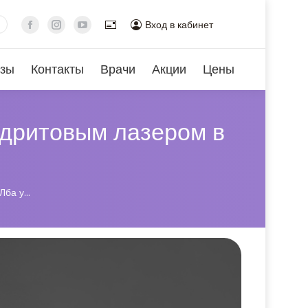
Вход в кабинет
зы
Контакты
Врачи
Акции
Цены
ндритовым лазером в
Лба у…