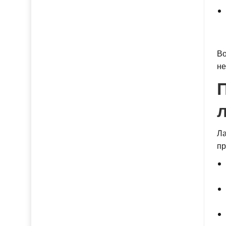
Во
не
Ла
пр