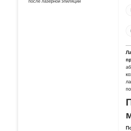
после лазерной эпиляции
Ла
пр
аб
ко
ла
по
П
По