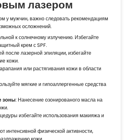
овым лазером
ом у мужчин, важно следовать рекомендациям
озможных осложнений.
льной к солнечному излучению. Избегайте
ащитный крем с SPF.
ей после лазерной эпиляции, избегайте
ие кожи.
 царапания или растягивания кожи в области
льзуйте мягкие и гипоаллергенные средства
е зоны
: Нанесение озонированого масла на
ожи.
оцедуры избегайте использования макияжа и
 от интенсивной физической активности,
раздражению кожи.