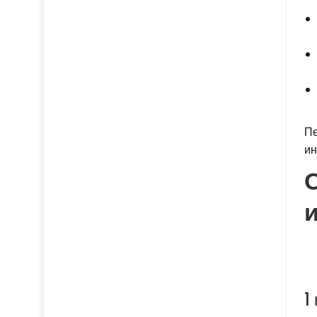
Пе
ин
1