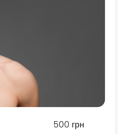
500
грн