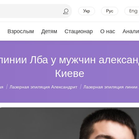
Укр
Рус
Eng
Взрослым
Детям
Стационар
О нас
Анали
линии Лба у мужчин алекса
Киеве
есь:
ая
Лазерная эпиляция Александрит
Лазерная эпиляция линии 