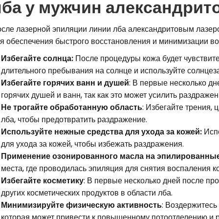
лба у мужчин александрит
сле лазерной эпиляции линии лба александритовым лазер
я обеспечения быстрого восстановления и минимизации в
Избегайте солнца:
После процедуры кожа будет чувствите
длительного пребывания на солнце и используйте солнцез
Избегайте горячих ванн и душей
: В первые несколько дн
горячих душей и ванн, так как это может усилить раздражен
Не трогайте обработанную область
: Избегайте трения,
лба, чтобы предотвратить раздражение.
Используйте нежные средства для ухода за кожей:
Испо
для ухода за кожей, чтобы избежать раздражения.
Применение озонированного масла на эпилированны
места, где проводилась эпиляция для снятия воспаления к
Избегайте косметику
: В первые несколько дней после пр
других косметических продуктов в области лба.
Минимизируйте физическую активность
: Воздержитесь
которая может привести к повышенному потоотделению и 