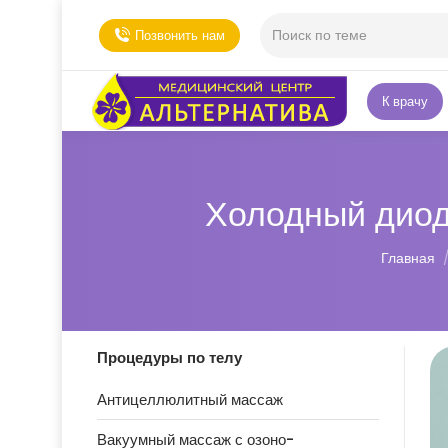
Позвонить нам
К врачу
Холодный диод
Вы здесь
Главная
Процедуры по телу
Антицеллюлитный массаж
Вакуумный массаж с озоно-