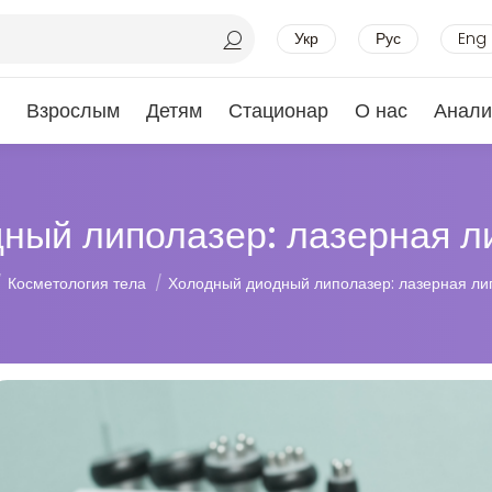
Укр
Рус
Eng
Взрослым
Детям
Стационар
О нас
Анали
ный липолазер: лазерная л
:
Косметология тела
Холодный диодный липолазер: лазерная ли