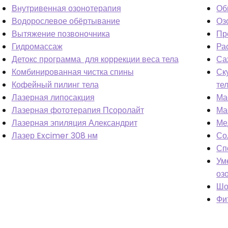
Внутривенная озонотерапия
Об
Водорослевое обёртывание
Оз
Вытяжение позвоночника
Пр
Гидромассаж
Ра
Детокс программа для коррекции веса тела
Са
Комбинированная чистка спины
Ск
Кофейный пилинг тела
те
Лазерная липосакция
Ма
Лазерная фототерапия Псоролайт
Ма
Лазерная эпиляция Александрит
Ме
Лазер Excimer 308 нм
Со
Сп
Ум
оз
Шо
Фи