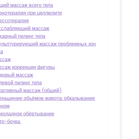
щий массаж всего тела
онотерапия при целлюлите
ессотерапия
сслабляющий массаж
харный пилинг тела
ульптурирующий массаж проблемных зон
ла
ссаж
ссаж коррекции фигуры
довый массаж
левой пилинг тела
ортивный массаж (общий)
еньшение объёмов живота: обкалывание
оном
коладное обёртывание
то-бочка