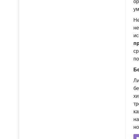
ор
ум
Не
не
ис
пр
ср
по
Бе
Ли
бе
хи
тр
ка
на
но