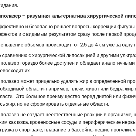
идания.
полазер – разумная альтернатива хирургической липо
фективно и безопасно решает вопросы коррекции фигуры н
фектов и с видимым результатом сразу после первой проц
еньшение объемов происходит от 2,5 до 4 см уже за одну 
 сравнению с хирургической липосакцией и другими ультр
полазер гораздо более доступен и обладает аналогичными р
евосходит их.
полазер может прицельно удалять жир в определенной про
обходимой области, например, плечи, живот или бедра жир 
ласти. Это большое преимущество перед диетой или физич
сь жир, но не сформировать отдельные области.
полазер не создает неестественные реакции в организме, 
ким как кожа, кровеносные сосуды и периферические нерв
грузка в спортзале, плавание в бассейне, пешие прогулки, 