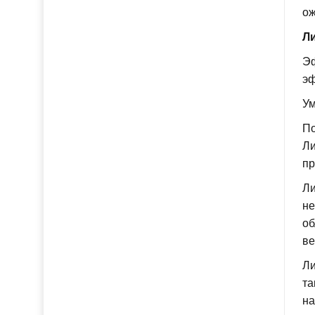
ож
Ли
Эф
эф
Ум
По
Ли
пр
Ли
не
об
ве
Ли
та
на