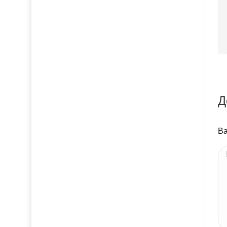
Д
Ва
Ва