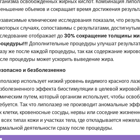
ганизма освобожденных жирных кислот. Комбинация липола
еньшение объемов и сокращает время достижения результ
зависимые клинические исследования показали, что резул
которых случаях, сопоставимы с результатами, достигнуты
следование отображает до
30% сокращение толщины жир
оцедуры!!!
Дополнительные процедуры улучшат результат
азу же после каждой процедуры, так как содержание жиров
сле процедуры может ускорить выведение жира.
зопасно и безболезненно
полазер использует низкий уровень видимого красного лазе
зболезненного эффекта биостимуляции в целевой жировой
мическим путем, который организм использует, чтобы освоб
ебуется. Так что липолазер не производит аномальные эффе
к клетки, кровеносные сосуды, нервы или соседние жизнен
 всех типах кожи и участках тела, где откладывается нежел
рмальной деятельности сразу после процедуры.