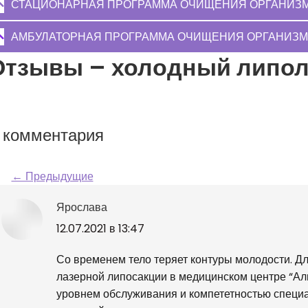
СТАЦИОНАРНАЯ ПРОГРАММА ОЧИЩЕНИЯ ОРГАНИЗМА
АМБУЛАТОРНАЯ ПРОГРАММА ОЧИЩЕНИЯ ОРГАНИЗМА
Отзывы – холодный липол
 комментария
Навигация по ком
← Предыдущие
Ярослава
говорит:
12.07.2021 в 13:47
Со временем тело теряет контуры молодости. Дл
лазерной липосакции в медицинском центре “Аль
уровнем обслуживания и компететностью специа