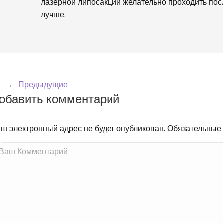
лазерной липосакции желательно проходить по
лучше.
Навигация по ком
← Предыдущие
обавить комментарий
ш электронный адрес не будет опубликован. Обязательные
ш Комментарий