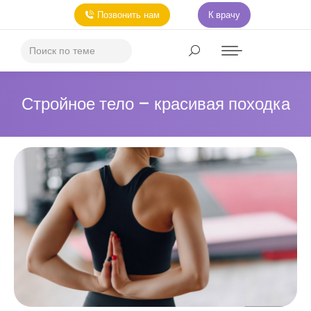
Позвонить нам
К врачу
Стройное тело – красивая походка