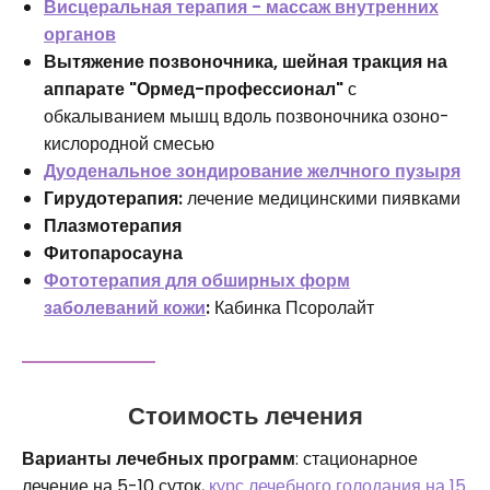
Висцеральная терапия - массаж внутренних
органов
Вытяжение позвоночника, шейная тракция на
аппарате "Ормед-профессионал"
с
обкалыванием мышц вдоль позвоночника озоно-
кислородной смесью
Дуоденальное зондирование желчного пузыря
Гирудотерапия:
лечение медицинскими пиявками
Плазмотерапия
Фитопаросауна
Фототерапия для обширных форм
заболеваний кожи
:
Кабинка Псоролайт
Стоимость лечения
Варианты лечебных программ
: стационарное
лечение на 5-10 суток,
курс лечебного голодания на 15