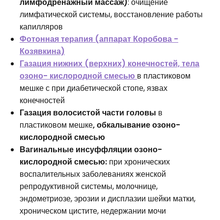
лимфодренажный массаж)
: очищение
лимфатической системы, восстановление работы
капилляров
Фотонная терапия (аппарат Коробова -
Козявкина)
Газация нижних (верхних) конечностей, тела
озоно- кислородной смесью
в пластиковом
мешке с при диабетической стопе, язвах
конечностей
Газация волосистой части головы
в
пластиковом мешке
,
обкалывание
озоно-
кислородной смесью
Вагинальные инсуффляции озоно-
кислородной смесью:
при хронических
воспалительных заболеваниях женской
репродуктивной системы, молочнице,
эндометриозе, эрозии и дисплазии шейки матки,
хроническом цистите, недержании мочи