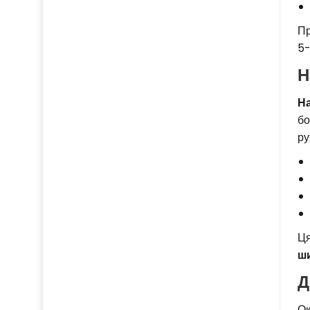
Пр
5-
Н
Н
бо
ру
Ця
ш
Д
Ок