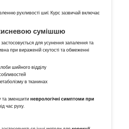
вленню рухливості шиї. Курс зазвичай включає
-кисневою сумішшю
застосовується для усунення запалення та
ивна при вираженій скутості та обмеженні
глоби шийного відділу
особливостей
етаболізму в тканинах
у та зменшити
неврологічні симптоми при
ід час руху.
 застосовуються інші методи для
корекції