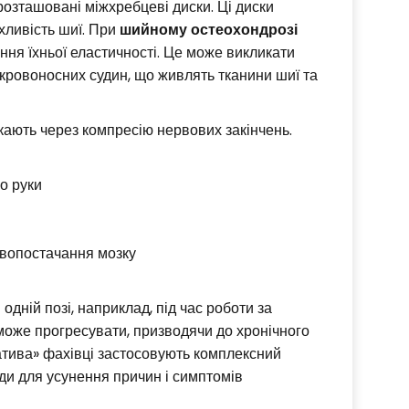
розташовані міжхребцеві диски. Ці диски
хливість шиї. При
шийному остеохондрозі
ня їхньої еластичності. Це може викликати
і кровоносних судин, що живлять тканини шиї та
ають через компресію нервових закінчень.
о руки
овопостачання мозку
дній позі, наприклад, під час роботи за
 може прогресувати, призводячи до хронічного
атива» фахівці застосовують комплексний
ди для усунення причин і симптомів