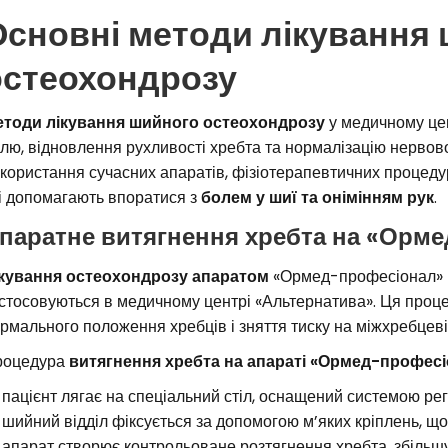
Основні методи лікування
остеохондрозу
тоди лікування шийного остеохондрозу
у медичному цен
лю, відновлення рухливості хребта та нормалізацію нервово
користання сучасних апаратів, фізіотерапевтичних процедур 
і допомагають впоратися з
болем у шиї та онімінням рук
.
паратне витягнення хребта на «Орм
кування остеохондрозу апаратом
«Ормед-професіонал» –
стосовуються в медичному центрі «Альтернатива». Ця проц
рмального положення хребців і зняття тиску на міжхребцеві 
роцедура
витягнення хребта на апараті «Ормед-профес
пацієнт лягає на спеціальний стіл, оснащений системою ре
шийний відділ фіксується за допомогою м’яких кріплень, щ
апарат створює контрольоване розтягнення хребта, збільш