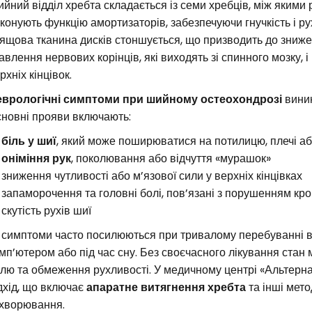
йний відділ хребта складається із семи хребців, між якими 
конують функцію амортизаторів, забезпечуючи гнучкість і ру
ящова тканина дисків стоншується, що призводить до знижен
авлення нервових корінців, які виходять зі спинного мозку, 
рхніх кінцівок.
врологічні симптоми при шийному остеохондрозі
виник
новні прояви включають:
біль у шиї
, який може поширюватися на потилицю, плечі аб
оніміння рук
, поколювання або відчуття «мурашок»
зниження чутливості або м’язової сили у верхніх кінцівках
запаморочення та головні болі, пов’язані з порушенням кр
скутість рухів шиї
 симптоми часто посилюються при тривалому перебуванні в о
мп’ютером або під час сну. Без своєчасного лікування стан
лю та обмеження рухливості. У медичному центрі «Альтерн
дхід, що включає
апаратне витягнення хребта
та інші мето
хворювання.