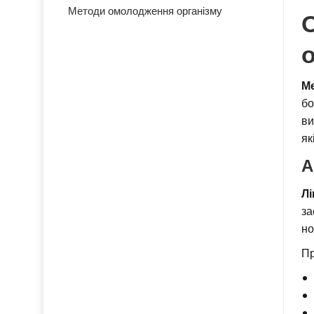
Методи омолодження організму
Ме
бо
ви
як
А
Лі
за
но
П