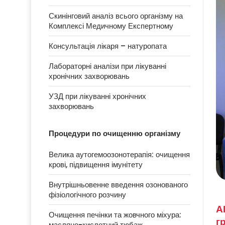
Скинінговий аналіз всього організму на
Комплексі Медичному Експертному
Консультація лікаря – натуропата
Лабораторні аналізи при лікуванні
хронічних захворювань
УЗД при лікуванні хронічних
захворювань
Процедури по очищенню організму
Велика аутогемоозонотерапія: очищення
крові, підвищення імунітету
Внутрішньовенне введення озонованого
фізіологічного розчину
А
Очищення печінки та жовчного міхура:
г
масляно-кислотний тюбаж