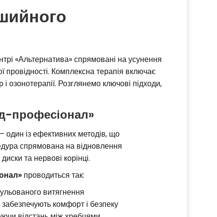
 шийного
трі «Альтернатива» спрямовані на усунення
ї провідності. Комплексна терапія включає
і озонотерапії. Розглянемо ключові підходи,
ед-професіонал»
 один із ефективних методів, що
едура спрямована на відновлення
диски та нервові корінці.
іонал»
проводиться так:
гульованого витягнення
о забезпечують комфорт і безпеку
уючи відстань між хребцями