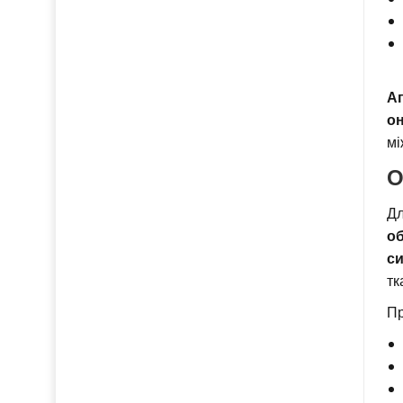
Ап
он
мі
О
Дл
о
си
тк
Пр