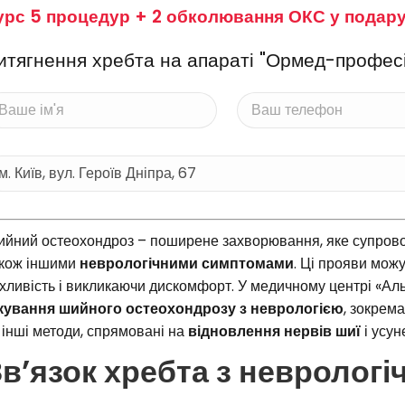
урс 5 процедур + 2 обколювання ОКС у подар
итягнення хребта на апараті "Ормед-профес
йний остеохондроз – поширене захворювання, яке супров
кож іншими
неврологічними симптомами
. Ці прояви мож
хливість і викликаючи дискомфорт. У медичному центрі «Аль
кування шийного остеохондрозу з неврологією
, зокрем
 інші методи, спрямовані на
відновлення нервів шиї
і усу
Зв’язок хребта з невролог