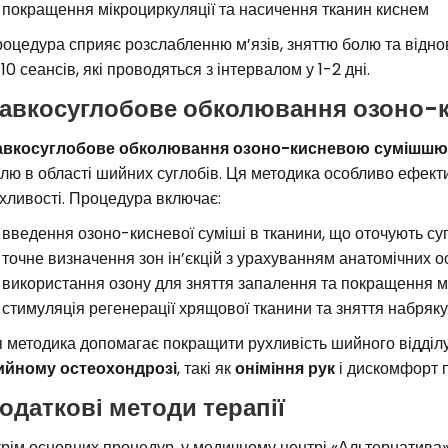
покращення мікроциркуляції та насичення тканин киснем
оцедура сприяє розслабленню м’язів, зняттю болю та відно
10 сеансів, які проводяться з інтервалом у 1-2 дні.
авкосуглобове обколювання озоно
авкосуглобове обколювання озоно-кисневою сумішшю
лю в області шийних суглобів. Ця методика особливо ефект
хливості. Процедура включає:
введення озоно-кисневої суміші в тканини, що оточують су
точне визначення зон ін’єкцій з урахуванням анатомічних 
використання озону для зняття запалення та покращення м
стимуляція регенерації хрящової тканини та зняття набряку
 методика допомагає покращити рухливість шийного відділ
ийному остеохондрозі
, такі як
оніміння рук
і дискомфорт п
одаткові методи терапії
рім основних процедур, у медичному центрі «Альтернатива»