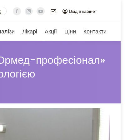
g
Вхід в кабінет
налізи
Лікарі
Акції
Ціни
Контакти
т «Ормед-професіонал»
ологією