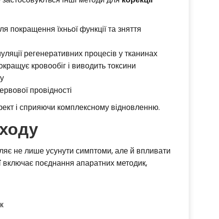
ля покращення їхньої функції та зняття
уляції регенеративних процесів у тканинах
кращує кровообіг і виводить токсини
у
ервової провідності
фект і сприяючи комплексному відновленню.
дходу
ляє не лише усунути симптоми, але й впливати
ї
включає поєднання апаратних методик,
к