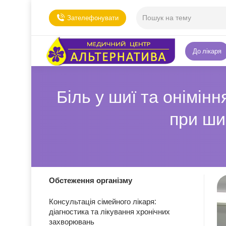
Зателефонувати
До лікаря
Біль у шиї та онімін
при ши
Обстеження організму
Консультація сімейного лікаря:
діагностика та лікування хронічних
захворювань