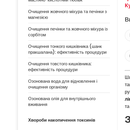
К
Очищення жовчного міхура та печінки з
магнезією
В
Очищення печінки та жовчного міхура із
сорбітом
Очищення тонкого кишківника (шанк
пракшалана): ефективність процедури
Очищення товстого кишківника:
ефективність процедури
Ши
Озонована вода для відновлення і
та
очищення організму
ру
Озонована олія для внутрішнього
лі
вживання
та
Хвороби накопичення токсинів