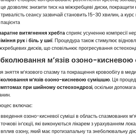
це дозволяє знизити тиск на міжхребцеві диски, покращити к
тривалість сеансу зазвичай становить 15-30 хвилин, а курс
пацієнта
аратне витягнення хребта
сприяє усуненню компресії не
іміння рук
і
біль у шиї
. Процедура також стимулює віднов
жхребцевих дисків, що сповільнює прогресування остеохонд
бколювання м’язів озоно-кисневою
я зняття м’язового спазму та покращення кровообігу в мед
бколювання м’язів озоно-кисневою сумішшю
. Ця проце
мптомах при шийному остеохондрозі
, оскільки допомаг
анин.
оцес включає:
введення озоно-кисневої суміші в область спазмованих м’я
точкові ін’єкції, які виконуються лікарем з урахуванням лока
вплив озону, який має протизапальну та знеболювальну ді