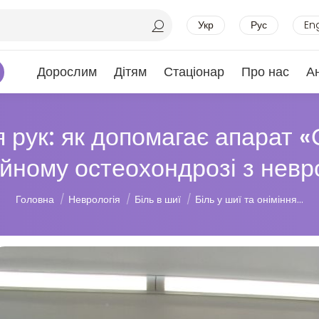
Укр
Рус
En
Дорослим
Дітям
Стаціонар
Про нас
А
ня рук: як допомагає апара
йному остеохондрозі з невр
Ви тут:
Головна
Неврологія
Біль в шиї
Біль у шиї та оніміння…