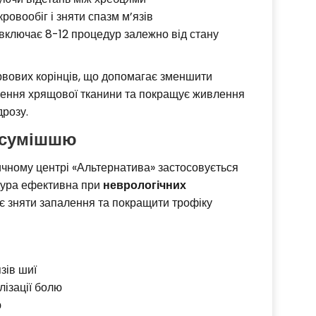
ровообіг і зняти спазм м’язів
 включає 8-12 процедур залежно від стану
рвових корінців, що допомагає зменшити
лення хрящової тканини та покращує живлення
розу.
 сумішшю
ичному центрі «Альтернатива» застосовується
дура ефективна при
неврологічних
ає зняти запалення та покращити трофіку
зів шиї
лізації болю
ю