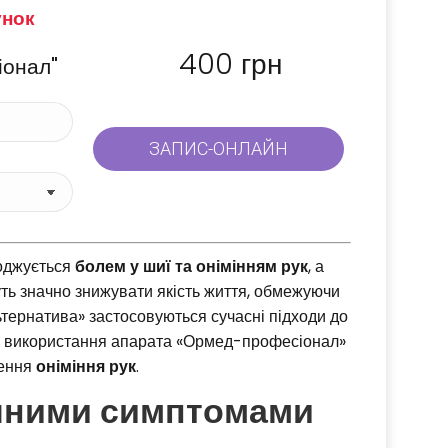
унок
400
грн
іонал"
оджується
болем у шиї та онімінням рук
, а
уть значно знижувати якість життя, обмежуючи
тернатива» застосовуються сучасні підходи до
а використання апарата «Ормед-професіонал»
нення
оніміння рук
.
ічними симптомами