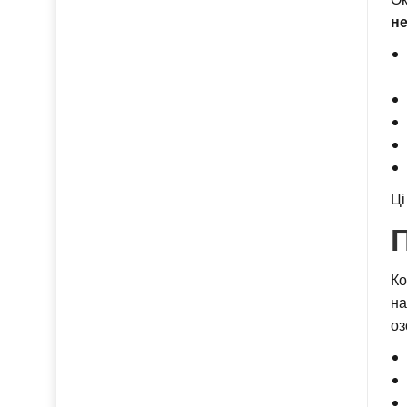
не
Ці
Ко
на
оз