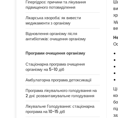
Ши
Гіпергідроз: причини та лікування
підвищеного потовиділення
ви
хр
Лікарська хвороба: як вивести
зд
медикаменти з організму
ве
Відновлення організму після
Не
антибіотиків: очищення організму
Ос
Програми очищення організму
Стаціонарна програма очищення
організму на 5-10 діб
Амбулаторна програма детоксикації
Ці
Програма лікувального голодування на
ко
2 дні: розвантажувальне голодування
бо
Лікувальне Голодування: стаціонарна
пі
програма на 10-15 діб
за