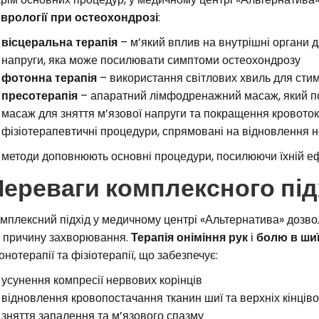
врології при остеохондрозі
:
вісцеральна терапія
– м’який вплив на внутрішні органи д
напруги, яка може посилювати симптоми остеохондрозу
фотонна терапія
– використання світлових хвиль для стим
пресотерапія
– апаратний лімфодренажний масаж, який по
масаж для зняття м’язової напруги та покращення кровоток
фізіотерапевтичні процедури, спрямовані на відновлення н
 методи доповнюють основні процедури, посилюючи їхній е
Переваги комплексного пі
мплексний підхід у медичному центрі «Альтернатива» дозво
 причину захворювання.
Терапія оніміння рук
і
болю в ши
онотерапії та фізіотерапії, що забезпечує:
усунення компресії нервових корінців
відновлення кровопостачання тканин шиї та верхніх кінціво
зняття запалення та м’язового спазму