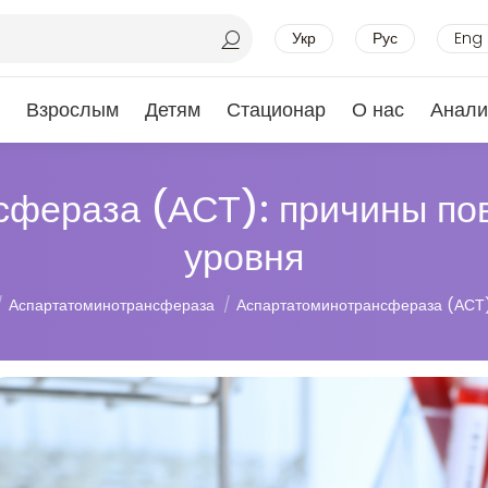
Укр
Рус
Eng
Взрослым
Детям
Стационар
О нас
Анали
сфераза (АСТ): причины по
уровня
Аспартатоминотрансфераза
Аспартатоминотрансфераза (АСТ)