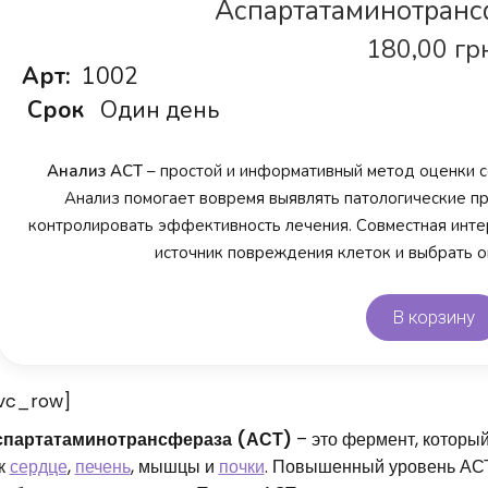
Аспартатаминотранс
180,00
гр
Арт:
1002
Срок
Один день
Анализ АСТ
– простой и информативный метод оценки со
Анализ помогает вовремя выявлять патологические п
контролировать эффективность лечения. Совместная инт
источник повреждения клеток и выбрать о
В корзину
vc_row]
спартатаминотрансфераза (АСТ)
– это фермент, который
к
сердце
,
печень
, мышцы и
почки
. Повышенный уровень АСТ