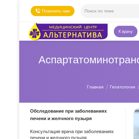
Позвонить нам
К врачу
Аспартатоминотран
Вы здесь:
Главная
Гепатология
Обследование при заболеваниях
печени и желчного пузыря
Консультация врача при заболеваниях
печени и желчного пузыря