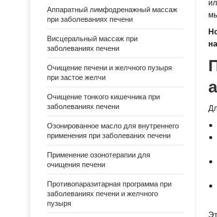
ил
Аппаратный лимфодренажный массаж
мы
при заболеваниях печени
Н
Висцеральный массаж при
на
заболеваниях печени
П
Очищение печени и желчного пузыря
при застое желчи
Очищение тонкого кишечника при
заболеваниях печени
Дл
Озонированное масло для внутреннего
применения при заболеваних печени
Применение озонотерапии для
очищения печени
Противопаразитарная программа при
заболеваниях печени и желчного
пузыря
Эт