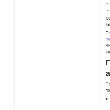
Но
за
Об
эт
По
пе
ми
вр
По
пр