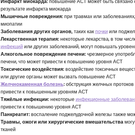
Инфаркт миокарда:
повышение АСТ может быть связано 
результате инфаркта миокарда
Мышечные повреждения:
при травмах или заболеваниях,
миопатии
Заболевания других органов,
таких как
почки
или поджел
Лекарственная терапия:
некоторые лекарства, в том числ
инфекций
или других заболеваний, могут повышать урове
Алкогольное повреждение печени:
чрезмерное употребл
печени, что может привести к повышению уровня АСТ
Токсические воздействия:
воздействие токсичных вещест
или другие органы может вызвать повышение АСТ
Желчнокаменная болезнь
:
обструкция желчных протоков 
привести к повышенным уровням АСТ
Тяжёлые инфекции:
некоторые
инфекционные заболеван
привести к повышению уровня АСТ
Панкреатит:
воспаление поджелудочной железы также мож
Травмы, ожоги или хирургические вмешательства
могу
тканей