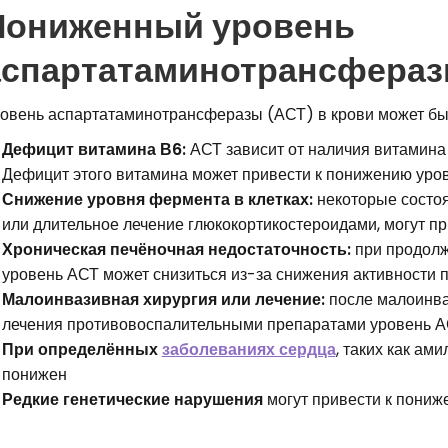
Пониженный уровень
аспартатаминотрансферазы
овень аспартатаминотрансферазы (АСТ) в крови может бы
Дефицит витамина В6:
АСТ зависит от наличия витамина 
Дефицит этого витамина может привести к понижению уро
Снижение уровня фермента в клетках:
некоторые состоя
или длительное лечение глюкокортикостероидами, могут п
Хроническая печёночная недостаточность:
при продолж
уровень АСТ может снизиться из-за снижения активности 
Малоинвазивная хирургия или лечение:
после малоинва
лечения противовоспалительными препаратами уровень А
При определённых
заболеваниях сердца
, таких как ам
понижен
Редкие генетические нарушения
могут привести к пони