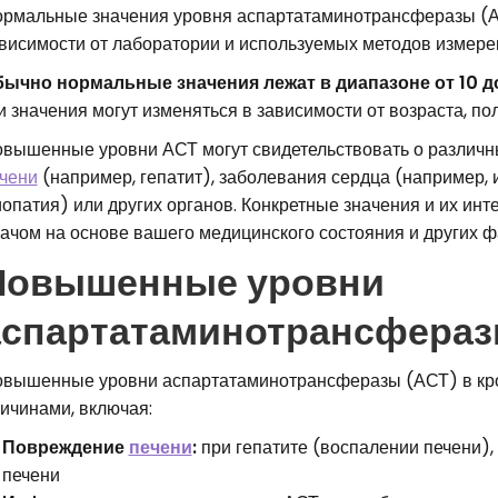
рмальные значения уровня аспартатаминотрансферазы (АС
висимости от лаборатории и используемых методов измере
ычно нормальные значения лежат в диапазоне от 10 д
и значения могут изменяться в зависимости от возраста, по
вышенные уровни АСТ могут свидетельствовать о различны
чени
(например, гепатит), заболевания сердца (например,
опатия) или других органов. Конкретные значения и их и
ачом на основе вашего медицинского состояния и других ф
Повышенные уровни
аспартатаминотрансферазы
вышенные уровни аспартатаминотрансферазы (АСТ) в кро
ичинами, включая:
Повреждение
печени
:
при гепатите (воспалении печени),
печени