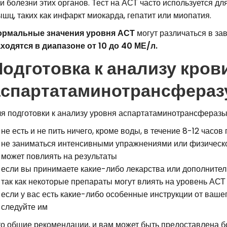
и болезни этих органов. Тест на АСТ часто используется дл
шц, таких как инфаркт миокарда, гепатит или миопатия.
ормальные значения уровня АСТ
могут различаться в за
ходятся в диапазоне от 10 до 40 МЕ/л.
одготовка к анализу кров
аспартатаминотрансфераз
я подготовки к анализу уровня аспартатаминотрансферазы
не есть и не пить ничего, кроме воды, в течение 8-12 часо
не заниматься интенсивными упражнениями или физической
может повлиять на результаты
если вы принимаете какие-либо лекарства или дополнител
так как некоторые препараты могут влиять на уровень АСТ
если у вас есть какие-либо особенные инструкции от вашег
следуйте им
о общие рекомендации, и вам может быть предоставлена б