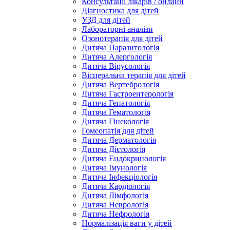
Консультації лікарів / онлайн
Нефрологія
Діагностика для дітей
Нормалізація ваги
УЗД для дітей
Отоларінгологія
Лабораторні аналізи
Офтальмологія
Озонотерапія для дітей
Паразитологія
Дитяча Паразитологія
Профілактика Онкологічних захворювань
Дитяча Алергологія
Психіатрія
Дитяча Вірусологія
Психологія
Вісцеральна терапія для дітей
Реабілітація
Дитяча Вертебрологія
Реабілітація спортсменів
Дитяча Гастроентерологія
Ревматологія
Дитяча Гепатологія
Терапія
Дитяча Гематологія
Трихологія
Дитяча Гінекологія
Урологія
Гомеопатія для дітей
Флебологія
Дитяча Дерматологія
Фізіотерапія
Дитяча Дієтологія
Косметологія
Дитяча Ендокринологія
Ін’єкційна косметологія
Дитяча Імунологія
Косметологія тіла
Дитяча Інфекціологія
Подологія
Дитяча Кардіологія
Дитяча Лімфологія
Дитяча Неврологія
Дитяча Нефрологія
Нормалізація ваги у дітей