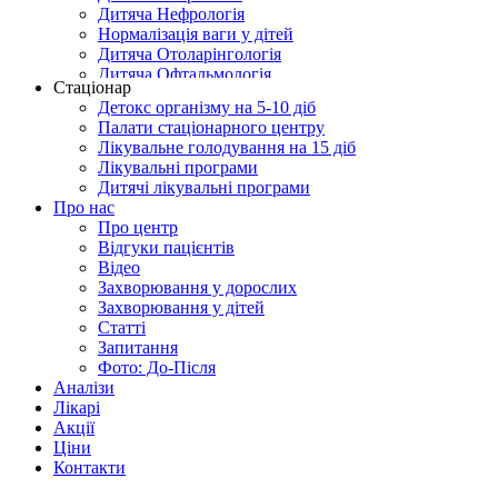
Дитяча Нефрологія
Нормалізація ваги у дітей
Дитяча Отоларінгологія
Дитяча Офтальмологія
Стаціонар
Очищення організму для дітей
Детокс організму на 5-10 діб
Педіатрія
Палати стаціонарного центру
Профілактика Онкологічних захворювань у дітей
Лікувальне голодування на 15 діб
Дитяча Психіатрія
Лікувальні програми
Дитяча Психологія
Дитячі лікувальні програми
Дитяча Ревматологія
Про нас
Дитяча Стоматологія
Про центр
Дитяча Трихологія
Відгуки пацієнтів
Дитяча Урологія
Відео
Дитяча Флебологія
Захворювання у дорослих
Дитяча Фізіотерапія
Захворювання у дітей
Статті
Запитання
Фото: До-Після
Аналізи
Лікарі
Акції
Ціни
Контакти