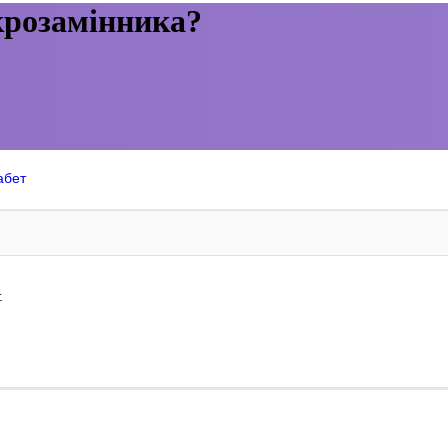
крозамінника?
абет
.