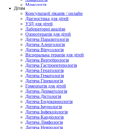
Мамологія
Дітям
Неврологія
Консультації лікарів / онлайн
Нефрологія
Діагностика для дітей
Нормалізація ваги
УЗД для дітей
Отоларінгологія
Лабораторні аналізи
Офтальмологія
Озонотерапія для дітей
Паразитологія
Дитяча Паразитологія
Профілактика Онкологічних захворювань
Дитяча Алергологія
Психіатрія
Дитяча Вірусологія
Психологія
Вісцеральна терапія для дітей
Реабілітація
Дитяча Вертебрологія
Реабілітація спортсменів
Дитяча Гастроентерологія
Ревматологія
Дитяча Гепатологія
Терапія
Дитяча Гематологія
Трихологія
Дитяча Гінекологія
Урологія
Гомеопатія для дітей
Флебологія
Дитяча Дерматологія
Фізіотерапія
Дитяча Дієтологія
Косметологія
Дитяча Ендокринологія
Ін’єкційна косметологія
Дитяча Імунологія
Косметологія тіла
Дитяча Інфекціологія
Подологія
Дитяча Кардіологія
Дитяча Лімфологія
Дитяча Неврологія