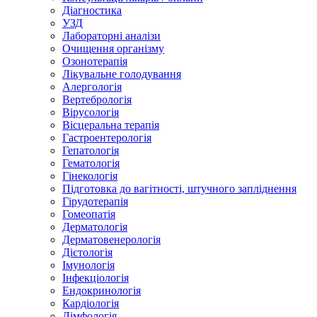
Діагностика
УЗД
Лабораторні аналізи
Очищення організму
Озонотерапія
Лікувальне голодування
Алергологія
Вертебрологія
Вірусологія
Вісцеральна терапія
Гастроентерологія
Гепатологія
Гематологія
Гінекологія
Підготовка до вагітності, штучного запліднення
Гірудотерапія
Гомеопатія
Дерматологія
Дерматовенерологія
Дієтологія
Імунологія
Інфекціологія
Ендокринологія
Кардіологія
Лімфологія