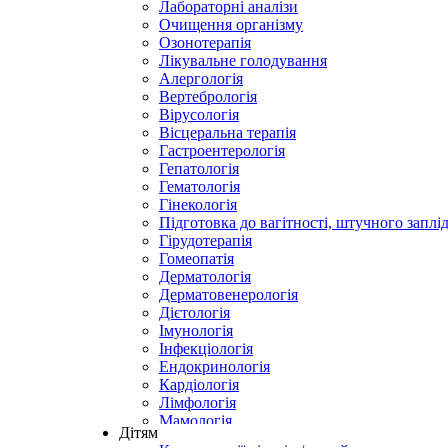
Лабораторні аналізи
Очищення організму
Озонотерапія
Лікувальне голодування
Алергологія
Вертебрологія
Вірусологія
Вісцеральна терапія
Гастроентерологія
Гепатологія
Гематологія
Гінекологія
Підготовка до вагітності, штучного заплі
Гірудотерапія
Гомеопатія
Дерматологія
Дерматовенерологія
Дієтологія
Імунологія
Інфекціологія
Ендокринологія
Кардіологія
Лімфологія
Мамологія
Дітям
Неврологія