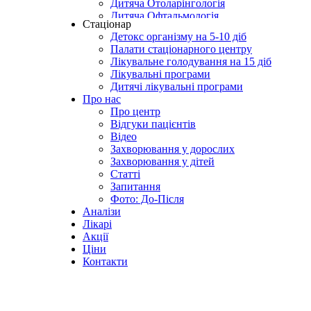
Дитяча Отоларінгологія
Дитяча Офтальмологія
Стаціонар
Очищення організму для дітей
Детокс організму на 5-10 діб
Педіатрія
Палати стаціонарного центру
Профілактика Онкологічних захворювань 
Лікувальне голодування на 15 діб
Дитяча Психіатрія
Лікувальні програми
Дитяча Психологія
Дитячі лікувальні програми
Дитяча Ревматологія
Про нас
Дитяча Стоматологія
Про центр
Дитяча Трихологія
Відгуки пацієнтів
Дитяча Урологія
Відео
Дитяча Флебологія
Захворювання у дорослих
Дитяча Фізіотерапія
Захворювання у дітей
Статті
Запитання
Фото: До-Після
Аналізи
Лікарі
Акції
Ціни
Контакти