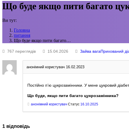
Що буде якщо пити багато цу
Ви тут:
Головна
питання
Що буде якщо пити багато…
767 переглядів
15.04.2026
Зайва вага
Прихований ді
анонімний користувач
16.02.2023
Постійно п’ю цукрозамінники. У мене цукровий діабет
Що буде, якщо пити багато цукрозамінника?
анонімний користувач
Статус
16.10.2025
1
відповідь