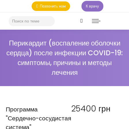
Позвонить нам
К врачу
Перикардит (воспаление оболочки
сердца) после инфекции COVID-19:
симптомы, причины и методы
лечения
25400
грн
Программа
"Сердечно-сосудистая
система"