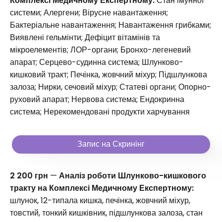
Комплексі Медичному Експертному:
Стан імунної
системи; Алергени; Вірусне навантаження;
Бактеріальне навантаження; Навантаження грибками;
Виявлені гельмінти; Дефіцит вітамінів та
мікроелементів; ЛОР-органи; Бронхо-легеневий
апарат; Серцево-судинна система; Шлунково-
кишковий тракт; Печінка, жовчний міхур; Підшлункова
залоза; Нирки, сечовий міхур; Статеві органи; Опорно-
руховий апарат; Нервова система; Ендокринна
система; Нерекомендовані продукти харчування
Запис на Скринінг
2 200 грн
—
Аналіз роботи Шлунково-кишкового
тракту на Комплексі Медичному Експертному:
шлунок, 12-типала кишка, печінка, жовчний міхур,
товстий, тонкий кишківник, підшлункова залоза, стан