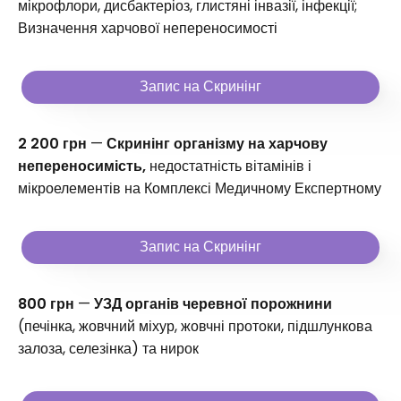
мікрофлори, дисбактеріоз, глистяні інвазії, інфекції;
Визначення харчової непереносимості
Запис на Скринінг
2 200 грн
—
Скринінг організму на харчову
непереносимість,
недостатність вітамінів і
мікроелементів на Комплексі Медичному Експертному
Запис на Скринінг
800 грн
—
УЗД органів черевної порожнини
(печінка, жовчний міхур, жовчні протоки, підшлункова
залоза, селезінка) та нирок