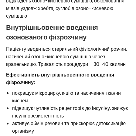
відкладень озоно-кисневою сумішшю, обколювання
м’язів уздовж хребта, суглобів озоно-кисневою
сумішшю
Внутрішньовенне введення
озонованого фізрозчину
Пацієнту вводиться стерильний фізіологічний розчин,
насичений озоно-кисневою сумішшю через
крапельницю. Тривалість процедури – 30-40 хвилин.
Ефективність внутрішньовенного введення
фізрозчину:
покращує мікроциркуляцію та насичення тканин
киснем
підвищує чутливість рецепторів до інсуліну, знижує
інсулінорезистентність
активує обмін речовин та прискорює детоксикацію
організму