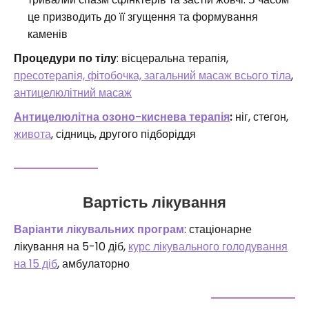
це призводить до її згущення та формування
каменів
Процедури по тілу
: вісцеральна терапія,
п
ресотерапія, ф
ітобочка,
загальний масаж всього тіла
,
антицелюлітний масаж
Антицелюлітна озоно-киснева терапія
:
ніг, стегон,
живота
, сідниць, другого підборіддя
Вартість лікування
Варіанти лікувальних програм
: стаціонарне
лікування на 5-10 діб,
курс лікувального голодування
на 15 діб
, амбулаторно