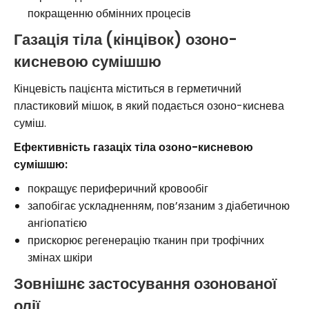
покращенню обмінних процесів
Газація тіла (кінцівок) озоно-
кисневою сумішшю
Кінцевість пацієнта міститься в герметичний
пластиковий мішок, в який подається озоно-киснева
суміш.
Ефективність газаціх тіла озоно-кисневою
сумішшю:
покращує периферичний кровообіг
запобігає ускладненням, пов’язаним з діабетичною
ангіопатією
прискорює регенерацію тканин при трофічних
змінах шкіри
Зовнішнє застосування озонованої
олії