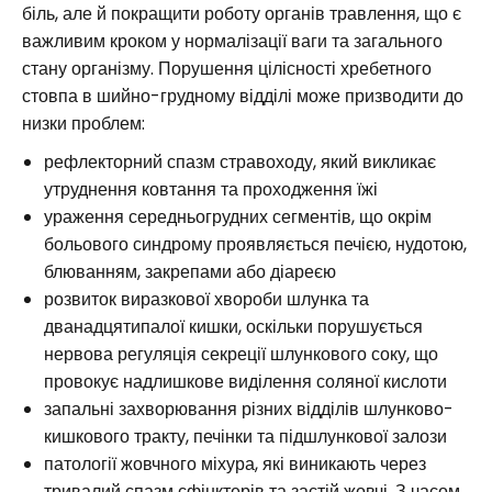
біль, але й покращити роботу органів травлення, що є
важливим кроком у нормалізації ваги та загального
стану організму. Порушення цілісності хребетного
стовпа в шийно-грудному відділі може призводити до
низки проблем:
рефлекторний спазм стравоходу, який викликає
утруднення ковтання та проходження їжі
ураження середньогрудних сегментів, що окрім
больового синдрому проявляється печією, нудотою,
блюванням, закрепами або діареєю
розвиток виразкової хвороби шлунка та
дванадцятипалої кишки, оскільки порушується
нервова регуляція секреції шлункового соку, що
провокує надлишкове виділення соляної кислоти
запальні захворювання різних відділів шлунково-
кишкового тракту, печінки та підшлункової залози
патології жовчного міхура, які виникають через
тривалий спазм сфінктерів та застій жовчі. З часом