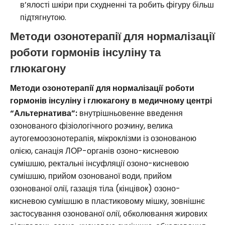
в’ялості шкіри при схудненні та робить фігуру більш
підтягнутою.
Методи озонотерапії для нормалізації
роботи гормонів інсуліну та
глюкагону
Методи озонотерапії
для нормалізації роботи
гормонів інсуліну і глюкагону в медичному центрі
“Альтернатива”:
внутрішньовенне введення
озонованого фізіологічного розчину, велика
аутогемоозонотерапія, мікроклізми із озонованою
олією, санація ЛОР-органів озоно-кисневою
сумішшю, ректальні інсуфляції озоно-кисневою
сумішшю, прийом озонованої води, прийом
озонованої олії, газація тіла (кінцівок) озоно-
кисневою сумішшю в пластиковому мішку, зовнішнє
застосування озонованої олії, обколювання жирових