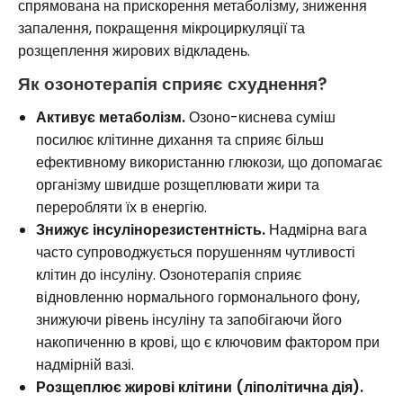
спрямована на прискорення метаболізму, зниження
запалення, покращення мікроциркуляції та
розщеплення жирових відкладень.
Як озонотерапія сприяє схуднення?
Активує метаболізм.
Озоно-киснева суміш
посилює клітинне дихання та сприяє більш
ефективному використанню глюкози, що допомагає
організму швидше розщеплювати жири та
переробляти їх в енергію.
Знижує інсулінорезистентність.
Надмірна вага
часто супроводжується порушенням чутливості
клітин до інсуліну. Озонотерапія сприяє
відновленню нормального гормонального фону,
знижуючи рівень інсуліну та запобігаючи його
накопиченню в крові, що є ключовим фактором при
надмірній вазі.
Розщеплює жирові клітини (ліполітична дія).