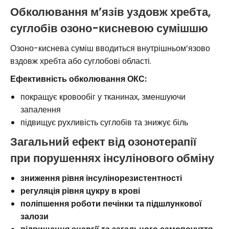
Обколювання м’язів уздовж хребта,
суглобів озоно-кисневою сумішшю
Озоно-киснева суміш вводиться внутрішньом’язово
вздовж хребта або суглобові області.
Ефективність обколювання ОКС:
покращує кровообіг у тканинах, зменшуючи
запалення
підвищує рухливість суглобів та знижує біль
Загальний ефект від озонотерапії
при порушеннях інсулінового обміну
зниження рівня інсулінорезистентності
регуляція рівня цукру в крові
поліпшення роботи печінки та підшлункової
залози