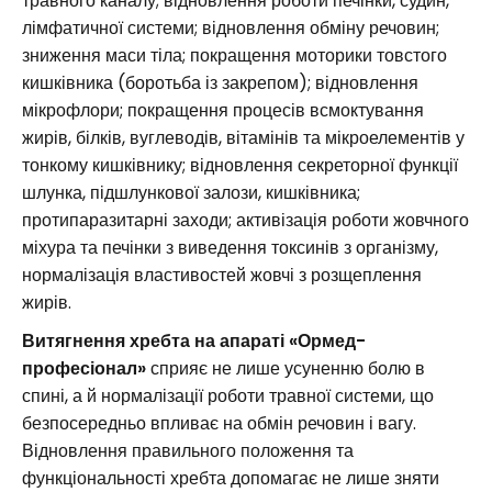
травного каналу; відновлення роботи печінки, судин,
лімфатичної системи; відновлення обміну речовин;
зниження маси тіла; покращення моторики товстого
кишківника (боротьба із закрепом); відновлення
мікрофлори; покращення процесів всмоктування
жирів, білків, вуглеводів, вітамінів та мікроелементів у
тонкому кишківнику; відновлення секреторної функції
шлунка, підшлункової залози, кишківника;
протипаразитарні заходи; активізація роботи жовчного
міхура та печінки з виведення токсинів з організму,
нормалізація властивостей жовчі з розщеплення
жирів.
Витягнення хребта на апараті «Ормед-
професіонал»
сприяє не лише усуненню болю в
спині, а й нормалізації роботи травної системи, що
безпосередньо впливає на обмін речовин і вагу.
Відновлення правильного положення та
функціональності хребта допомагає не лише зняти