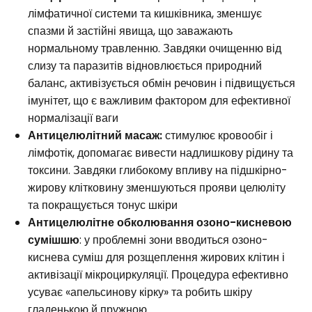
лімфатичної системи та кишківника, зменшує
спазми й застійні явища, що заважають
нормальному травленню. Завдяки очищенню від
слизу та паразитів відновлюється природний
баланс, активізується обмін речовин і підвищується
імунітет, що є важливим фактором для ефективної
нормалізації ваги
Антицелюлітний масаж:
стимулює кровообіг і
лімфотік, допомагає вивести надлишкову рідину та
токсини. Завдяки глибокому впливу на підшкірно-
жирову клітковину зменшуються прояви целюліту
та покращується тонус шкіри
Антицелюлітне обколювання озоно-кисневою
сумішшю
: у проблемні зони вводиться озоно-
киснева суміш для розщеплення жирових клітин і
активізації мікроциркуляції. Процедура ефективно
усуває «апельсинову кірку» та робить шкіру
гладенькою й пружною