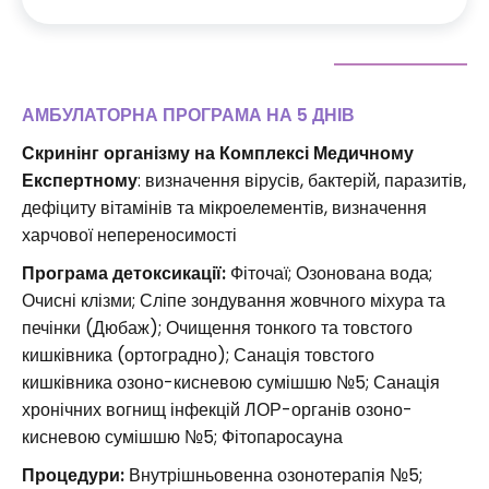
АМБУЛАТОРНА ПРОГРАМА НА 5 ДНІВ
Скринінг організму на Комплексі Медичному
Експертному
: визначення вірусів, бактерій, паразитів,
дефіциту вітамінів та мікроелементів, визначення
харчової непереносимості
Програма детоксикації:
Фіточаї; Озонована вода;
Очисні клізми; Сліпе зондування жовчного міхура та
печінки (Дюбаж); Очищення тонкого та товстого
кишківника (ортоградно); Санація товстого
кишківника озоно-кисневою сумішшю №5; Санація
хронічних вогнищ інфекцій ЛОР-органів озоно-
кисневою сумішшю №5; Фітопаросауна
Процедури:
Внутрішньовенна озонотерапія №5;