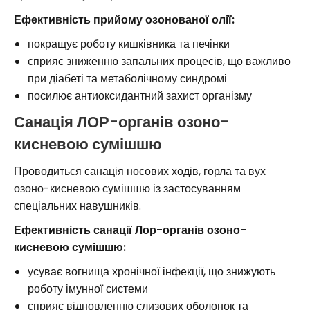
Ефективність прийому озонованої олії:
покращує роботу кишківника та печінки
сприяє зниженню запальних процесів, що важливо
при діабеті та метаболічному синдромі
посилює антиоксидантний захист організму
Санація ЛОР-органів озоно-
кисневою сумішшю
Проводиться санація носових ходів, горла та вух
озоно-кисневою сумішшю із застосуванням
спеціальних навушників.
Ефективність санації Лор-органів озоно-
кисневою сумішшю:
усуває вогнища хронічної інфекції, що знижують
роботу імунної системи
сприяє відновленню слизових оболонок та