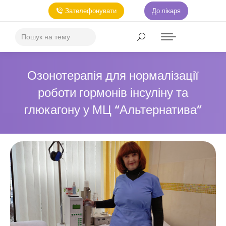
Зателефонувати
До лікаря
Озонотерапія для нормалізації
роботи гормонів інсуліну та
глюкагону у МЦ “Альтернатива”