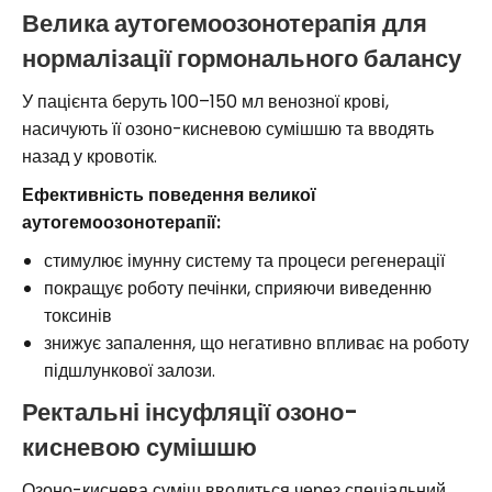
Велика аутогемоозонотерапія для
нормалізації гормонального балансу
У пацієнта беруть 100–150 мл венозної крові,
насичують її озоно-кисневою сумішшю та вводять
назад у кровотік.
Ефективність поведення великої
аутогемоозонотерапії:
стимулює імунну систему та процеси регенерації
покращує роботу печінки, сприяючи виведенню
токсинів
знижує запалення, що негативно впливає на роботу
підшлункової залози.
Ректальні інсуфляції озоно-
кисневою сумішшю
Озоно-киснева суміш вводиться через спеціальний