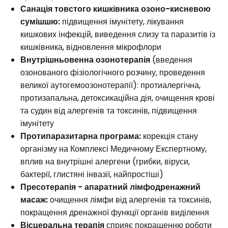
Санація товстого кишківника озоно-кисневою
сумішшю:
підвищення імунітету, лікування
кишкових інфекцій, виведення слизу та паразитів із
кишківника, відновлення мікрофлори
Внутрішньовенна озонотерапія
(введення
озонованого фізіологічного розчину, проведення
великої аутогемоозонотерапії): протиалергічна,
протизапальна, детоксикаційна дія, очищення крові
та судин від алергенів та токсинів, підвищення
імунітету
Протипаразитарна програма:
корекція стану
організму на Комплексі Медичному Експертному,
вплив на внутрішні алергени (грибки, віруси,
бактерії, глистяні інвазії, найпростіші)
Пресотерапія - апаратний лімфодренажний
масаж:
очищення лімфи від алергенів та токсинів,
покращення дренажної функції органів виділення
Вісцеральна терапія
сприяє покращенню роботи