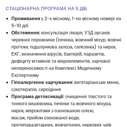
СТАЦІОНАРНА ПРОГРАМА НА 5 ДІБ
Проживання
у 2-х місному, 1-но місному номері на
5-10 діб
Обстеження:
консультація лікаря, УЗД органів
черевної порожнини (печінка, жовчний міхур, жовчні
протоки, підшлункова залоза, селезінка) та нирок,
ЕКГ, визначення вірусів, бактерій, паразитів,
дефіциту вітамінів та мікроелементів, харчової
непереносимості на Комплексі Медичному
Експертному
Гіпоалергенне харчування:
вегетаріанське меню,
сокотерапія, сироїдіння
Програма детоксикації:
очищення товстого та
тонкого кишківника, печінки та жовчного міхура,
нирок, мікроклізми з озонованою олією,
масаж, прийом озонованої води,
протипаразитарних, жовчогінних, ниркових чаїв