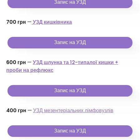
Запис на УЗД
700 грн
—
УЗД кишківника
Запис на УЗД
600 грн
—
УЗД шлунка та 12-типалої кишки +
проби на рефлюкс
Запис на УЗД
400 грн
—
УЗД мезентеріальних лімфовузлів
Запис на УЗД