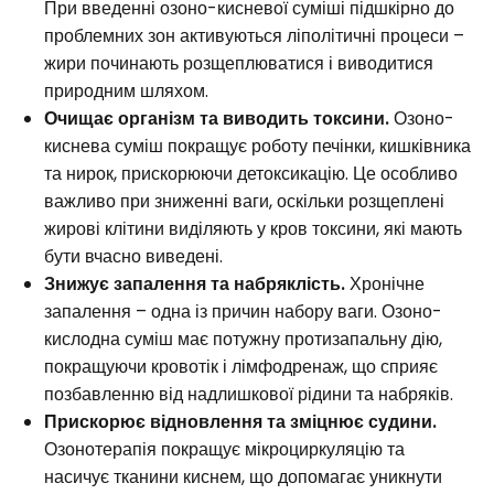
При введенні озоно-кисневої суміші підшкірно до
проблемних зон активуються ліполітичні процеси –
жири починають розщеплюватися і виводитися
природним шляхом.
Очищає організм та виводить токсини.
Озоно-
киснева суміш покращує роботу печінки, кишківника
та нирок, прискорюючи детоксикацію. Це особливо
важливо при зниженні ваги, оскільки розщеплені
жирові клітини виділяють у кров токсини, які мають
бути вчасно виведені.
Знижує запалення та набряклість.
Хронічне
запалення – одна із причин набору ваги. Озоно-
кислодна суміш має потужну протизапальну дію,
покращуючи кровотік і лімфодренаж, що сприяє
позбавленню від надлишкової рідини та набряків.
Прискорює відновлення та зміцнює судини.
Озонотерапія покращує мікроциркуляцію та
насичує тканини киснем, що допомагає уникнути