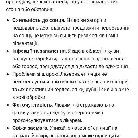
процедуру, переконайтеся, що у вас немає таких
станів або обставин:
Схильність до сонця.
Якщо ви загоріли
нещодавно або плануєте продовжити перебування
на сонці, це може збільшити ризик опіків і змін
пігментації.
Інфекції та запалення.
Якщо в області, яку ви
плануєте обробити, є активні інфекції, запалення
або герпес, процедуру слід відкласти до одужання.
Проблеми зі шкірою. Лазерна епіляція не
рекомендується при певних захворюваннях шкіри,
таких як активний герпес, опіки, рубці і сильна акне
в зоні обробки.
Фоточутливість.
Людям, які страждають на
фоточутливість, слід бути обережними і
проконсультуватися з лікарем.
Свіжа засмага.
Уникайте лазерної епіляції на
засмаглій шкірі, оскільки вона може підвищити