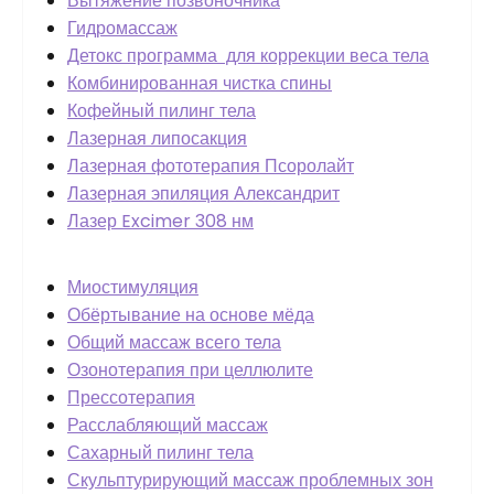
Вытяжение позвоночника
Гидромассаж
Детокс программа для коррекции веса тела
Комбинированная чистка спины
Кофейный пилинг тела
Лазерная липосакция
Лазерная фототерапия Псоролайт
Лазерная эпиляция Александрит
Лазер Excimer 308 нм
Миостимуляция
Обёртывание на основе мёда
Общий массаж всего тела
Озонотерапия при целлюлите
Прессотерапия
Расслабляющий массаж
Сахарный пилинг тела
Скульптурирующий массаж проблемных зон