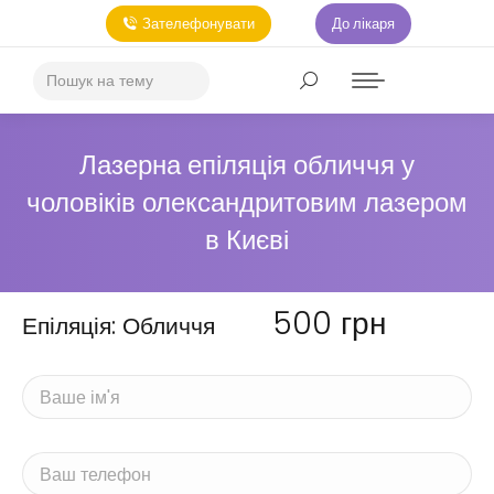
Зателефонувати
До лікаря
Лазерна епіляція обличчя у
чоловіків олександритовим лазером
в Києві
500
грн
Епіляція: Обличчя