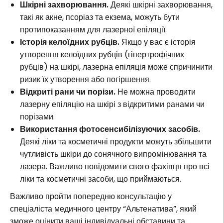
Шкірні захворювання.
Деякі шкірні захворювання,
такі як акне, псоріаз та екзема, можуть бути
протипоказанням для лазерної епіляції.
Історія келоїдних рубців.
Якщо у вас є історія
утворення келоїдних рубців (гіпертрофічних
рубців) на шкірі, лазерна епіляція може спричинити
ризик їх утворення або погіршення.
Відкриті рани чи порізи.
Не можна проводити
лазерну епіляцію на шкірі з відкритими ранами чи
порізами.
Використання фотосенсибілізуючих засобів.
Деякі ліки та косметичні продукти можуть збільшити
чутливість шкіри до сонячного випромінювання та
лазера. Важливо повідомити свого фахівця про всі
ліки та косметичні засоби, що приймаються.
Важливо пройти попередню консультацію у
спеціаліста медичного центру “Альтенатива”, який
зможе оцінити ваші індивідуальні обставини та