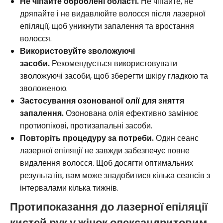
Не чіпайте оброблені області.
Не чіпайте, не
дряпайте і не видавлюйте волосся після лазерної
епіляції, щоб уникнути запалення та вростання
волосся.
Використовуйте зволожуючі
засоби.
Рекомендується використовувати
зволожуючі засоби, щоб зберегти шкіру гладкою та
зволоженою.
Застосування озонованої олії для зняття
запалення.
Озонована олія ефективно замінює
протиопікові, протизапальні засоби.
Повторіть процедуру за потреби.
Один сеанс
лазерної епіляції не завжди забезпечує повне
видалення волосся. Щоб досягти оптимальних
результатів, вам може знадобитися кілька сеансів з
інтервалами кілька тижнів.
Протипоказання до лазерної епіляції
кистей рук
у жінок
олександритовим