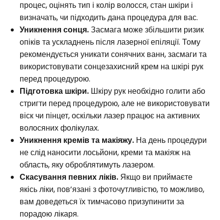
процес, оцінять тип і колір волосся, стан шкіри і
визначать, чи підходить дана процедура для вас.
Уникнення сонця.
Засмага може збільшити ризик
опіків та ускладнень після лазерної епіляції. Тому
рекомендується уникати сонячних ванн, засмаги та
використовувати сонцезахисний крем на шкірі рук
перед процедурою.
Підготовка шкіри.
Шкіру рук необхідно голити або
стригти перед процедурою, але не використовувати
віск чи пінцет, оскільки лазер працює на активних
волосяних фолікулах.
Уникнення кремів та макіяжу.
На день процедури
не слід наносити лосьйони, креми та макіяж на
область, яку оброблятимуть лазером.
Скасування певних ліків.
Якщо ви приймаєте
якісь ліки, пов’язані з фоточутливістю, то можливо,
вам доведеться їх тимчасово призупинити за
порадою лікаря.