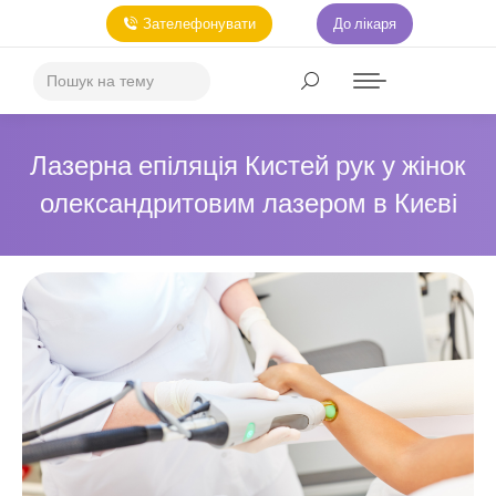
Зателефонувати
До лікаря
Лазерна епіляція Кистей рук у жінок
олександритовим лазером в Києві