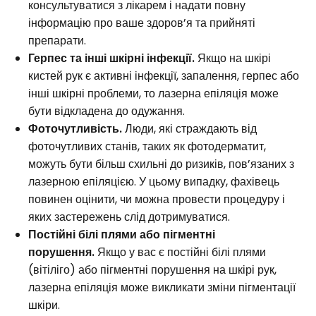
консультуватися з лікарем і надати повну
інформацію про ваше здоров’я та прийняті
препарати.
Герпес та інші шкірні інфекції.
Якщо на шкірі
кистей рук є активні інфекції, запалення, герпес або
інші шкірні проблеми, то лазерна епіляція може
бути відкладена до одужання.
Фоточутливість.
Люди, які страждають від
фоточутливих станів, таких як фотодерматит,
можуть бути більш схильні до ризиків, пов’язаних з
лазерною епіляцією. У цьому випадку, фахівець
повинен оцінити, чи можна провести процедуру і
яких застережень слід дотримуватися.
Постійні білі плями або пігментні
порушення.
Якщо у вас є постійні білі плями
(вітіліго) або пігментні порушення на шкірі рук,
лазерна епіляція може викликати зміни пігментації
шкіри.