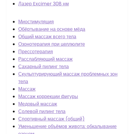
Лазер Excimer 308 нм
Миостимуляция
Обёртывание на основе мёда
Общий массаж всего тела
Озонотерапия при целлюлите
Прессотерапия
Расслабляющий массаж
Сахарный пилинг тела
Скульптурирующий массаж проблемных зон
тела
Массаж
Массаж коррекции фигуры
Медовый массаж
Солевой пилинг тела
Спортивный массаж (общий)
Уменьшение объёмов живота: обкалывание
озоном