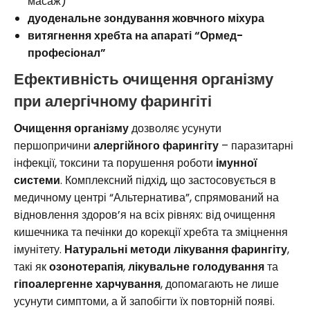
масаж)
дуоденальне зондування жовчного міхура
витягнення хребта
на апараті “Ормед-
професіонал”
Ефективність очищення організму
при алергічному фарингіті
Очищення організму
дозволяє усунути
першопричини
алергійного фарингіту
– паразитарні
інфекції, токсини та порушення роботи
імунної
системи
. Комплексний підхід, що застосовується в
медичному центрі “Альтернатива”, спрямований на
відновлення здоров’я на всіх рівнях: від очищення
кишечника та печінки до корекції хребта та зміцнення
імунітету.
Натуральні методи лікування фарингіту
,
такі як
озонотерапія
,
лікувальне голодування
та
гіпоалергенне харчування
, допомагають не лише
усунути симптоми, а й запобігти їх повторній появі.