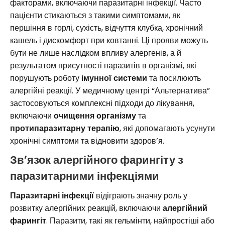
факторами, включаючи паразитарні інфекції. Часто
пацієнти стикаються з такими симптомами, як
першіння в горлі, сухість, відчуття клубка, хронічний
кашель і дискомфорт при ковтанні. Ці прояви можуть
бути не лише наслідком впливу алергенів, а й
результатом присутності паразитів в організмі, які
порушують роботу
імунної системи
та посилюють
алергійні реакції. У медичному центрі “Альтернатива”
застосовуються комплексні підходи до лікування,
включаючи
очищення організму
та
протипаразитарну терапію
, які допомагають усунути
хронічні симптоми та відновити здоров’я.
Зв’язок алергійного фарингіту з
паразитарними інфекціями
Паразитарні інфекції
відіграють значну роль у
розвитку алергійних реакцій, включаючи
алергійний
фарингіт
. Паразити, такі як гельмінти, найпростіші або