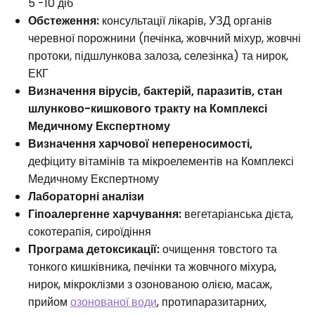
5 -10 діб
Обстеження:
консультації лікарів, УЗД органів
черевної порожнини (печінка, жовчний міхур, жовчні
протоки, підшлункова залоза, селезінка) та нирок,
ЕКГ
Визначення вірусів, бактерій, паразитів, стан
шлунково-кишкового тракту на Комплексі
Медичному Експертному
Визначення харчової непереносимості,
дефіциту вітамінів та мікроелементів на Комплексі
Медичному Експертному
Лабораторні аналізи
Гіпоалергенне харчування:
вегетаріанська дієта,
сокотерапія, сироїдіння
Програма детоксикації:
очищення товстого та
тонкого кишківника, печінки та жовчного міхура,
нирок, мікроклізми з озонованою олією, масаж,
прийом
озонованої води
, протипаразитарних,