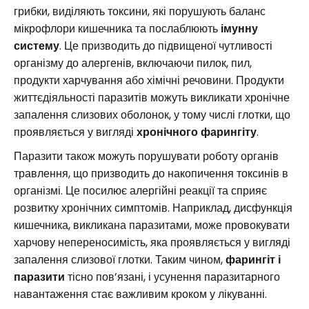
грибки, виділяють токсини, які порушують баланс
мікрофлори кишечника та послаблюють
імунну
систему
. Це призводить до підвищеної чутливості
організму до алергенів, включаючи пилок, пил,
продукти харчування або хімічні речовини. Продукти
життєдіяльності паразитів можуть викликати хронічне
запалення слизових оболонок, у тому числі глотки, що
проявляється у вигляді
хронічного фарингіту
.
Паразити також можуть порушувати роботу органів
травлення, що призводить до накопичення токсинів в
організмі. Це посилює алергійні реакції та сприяє
розвитку хронічних симптомів. Наприклад, дисфункція
кишечника, викликана паразитами, може провокувати
харчову непереносимість, яка проявляється у вигляді
запалення слизової глотки. Таким чином,
фарингіт і
паразити
тісно пов’язані, і усунення паразитарного
навантаження стає важливим кроком у лікуванні.