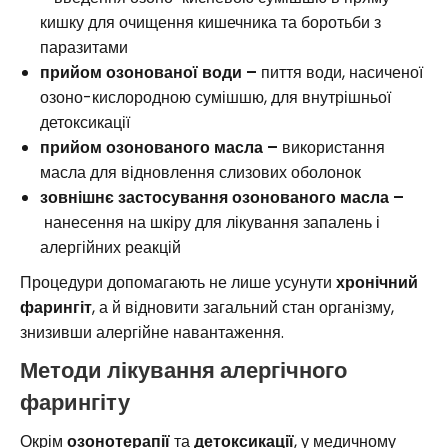
кишку для очищення кишечника та боротьби з
паразитами
прийом озонованої води –
пиття води, насиченої
озоно-кислородною сумішшю, для внутрішньої
детоксикації
прийом озонованого масла –
використання
масла для відновлення слизових оболонок
зовнішнє застосування озонованого масла –
нанесення на шкіру для лікування запалень і
алергійних реакцій
Процедури допомагають не лише усунути
хронічний
фарингіт
, а й відновити загальний стан організму,
знизивши алергійне навантаження.
Методи лікування алергічного
фарингіту
Окрім
озонотерапії
та
детоксикації
, у медичному