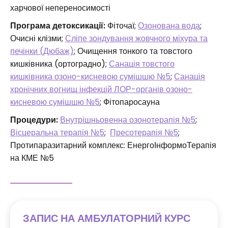
харчової непереносимості
Програма детоксикації:
Фіточаї;
Озонована вода
;
Очисні клізми;
Сліпе зондування жовчного міхура та
печінки (Дюбаж)
; Очищення тонкого та товстого
кишківника (ортоградно);
Санація товстого
кишківника озоно-кисневою сумішшю №5
;
Санація
хронічних вогнищ інфекцій ЛОР-органів озоно-
кисневою сумішшю №5
; Фітопаросауна
Процедури:
Внутрішньовенна озонотерапія №5
;
Вісцеральна терапія №5
;
Пресотерапія №5
;
Протипаразитарний комплекс: ЕнергоІнформоТерапія
на КМЕ №5
ЗАПИС НА АМБУЛАТОРНИЙ КУРС