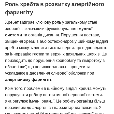
Роль хребта в розвитку алергійного
фарингіту
Хребет відіграє ключову роль у загальному стані
здоров’я, включаючи функціонування
імунної
системи
та органів дихання. Порушення постави,
зміщення хребців або остеохондроз у шийному відділі
хребта можуть чинити тиск на нерви, що відповідають
за іннервацію глотки та верхніх дихальних шляхів. Це
призводить до порушення кровообігу та лімфотоку в
області шиї, що посилює запальні процеси та
ускладнює відновлення слизової оболонки при
алергійному фарингіті
.
Крім того, проблеми в шийному відділі хребта можуть
порушувати роботу вегетативної нервової системи,
яка регулює імунні реакції. Це робить організм більш
вразливим до алергенів і паразитарних токсинів. У
медичному центрі “Альтернатива” для корекції таких