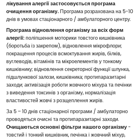
лікування алергії застосовується програма
очищення організму.
Програма розрахована на 5-10
днів в умовах стаціонарного / амбулаторного центру.
Програма відновлення організму за всіх форм
алергії:
поліпшення моторики товстого кишківника
(боротьба із закрепом), відновлення мікрофлори;
покращення процесів всмоктування жирів, білків,
вуглеводів, вітамінів та мікроелементів у тонкому
кишківнику; відновлення секреторної функції шлунка,
підшлункової залози, кишківника; протипаразитарні
заходи; активізація роботи жовчного міхура та печінки
з виведення токсинів з організму, нормалізація
властивостей жовчі з розщеплення жирів.
За 5 – 10 днів стаціонарної програми / амбулаторно
проводяться очисні та протипаразитарні заходи.
Очищаються основні фільтри нашого організму
-
товстий і тонкий кишківник, печінка і жовчний міхур,