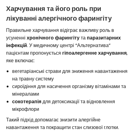
Харчування та його роль при
лікуванні алергічного фарингіту
Правильне харчування відіграє важливу роль в
усуненні
хронічного фарингіту
та
паразитарних
інфекцій
. У медичному центрі “Альтернатива”
пацієнтам пропонується
гіпоалергенне харчування
,
яке включає:
вегетаріанські страви для зниження навантаження
на травну систему
сироїдіння для насичення організму вітамінами та
мінералами
сокотерапія
для детоксикації та відновлення
мікрофлори
Такий підхід допомагає знизити алергійне
навантаження та покращити стан слизової глотки.