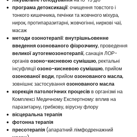
програма детоксикації
: очищення товстого і
тонкого кишечника, печінки та жовчного міхура,
нирок, протипаразитарні, жовчогінні, ниркові чаї,
масаж
методи озонотерапії
:
внутрішньовенне
введення озонованого фізрозчину
, проведення
великої аутогемозонотерапії
, санація ЛОР-
органів
озоно-кисневою сумішшю
, ректальні
інсуфляції
озоно-кисневою сумішшю
, прийом
озонованої води
, прийом
озонованого масла
,
зовнішнє застосування
озонованого масла
корекція патологічних процесів
в організмі на
Комплексі Медичному Експертному: вплив на
паразитарну, грибкову, вірусну флору
вісцеральна терапія
фотонна терапія
пресотерапія
(апаратний лімфодренажний