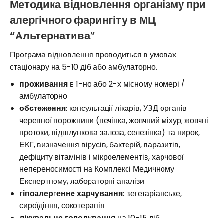
Методика відновлення організму при
алергічного фарингіту в МЦ
“Альтернатива”
Програма відновлення проводиться в умовах
стаціонару на 5-10 діб або амбулаторно.
проживання
в 1-но або 2-х місному номері /
амбулаторно
обстеження
: консультації лікарів, УЗД органів
черевної порожнини (печінка, жовчний міхур, жовчні
протоки, підшлункова залоза, селезінка) та нирок,
ЕКГ, визначення вірусів, бактерій, паразитів,
дефіциту вітамінів і мікроелементів, харчової
непереносимості на Комплексі Медичному
Експертному, лабораторні аналізи
гіпоалергенне харчування
: вегетаріанське,
сироїдіння, сокотерапія
лікувальне голодування
на 10-15 діб