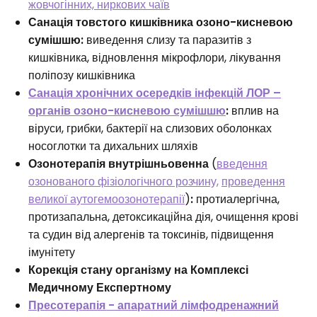
жовчогінних, ниркових чаїв
Санація товстого кишківника озоно-кисневою
сумішшю:
виведення слизу та паразитів з
кишківника, відновлення мікрофлори, лікування
поліпозу кишківника
Санація хронічних осередків інфекцій ЛОР –
органів озоно-кисневою сумішшю
:
вплив на
віруси, грибки, бактерії на слизових оболонках
носоглотки та дихальних шляхів
Озонотерапія внутрішньовенна
(
введення
озонованого фізіологічного розчину,
проведення
великої аутогемоозонотерапії
)
:
протиалергічна,
протизапальна, детоксикаційна дія, очищення крові
та судин від алергенів та токсинів, підвищення
імунітету
Корекція стану організму на Комплексі
Медичному Експертному
Пресотерапія - апаратний лімфодренажний