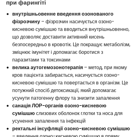
при
фарингіті
внутрішньовенне введення озонованого
фізрозчину
– фізрозчин насичується озоно-
кисневою сумішшю та вводиться внутрішньовенно,
що дозволяє доставити активний кисень
безпосередньо в кровотік. Це покращує метаболізм,
зміцнює імунітет і допомагає боротися з
паразитами та токсинами
велика аутогемозонотерапія
– метод, при якому
кров пацієнта забирається, насичується озоно-
кисневою сумішшю та повертається в організм. Це
потужний спосіб детоксикації, який допомагає
усунути патогенну флору та знизити запалення
санація ЛОР-органів озоно-кисневою
сумішшю
слизових оболонок глотки та носа для
усунення запалення та інфекцій
ректальні інсуфляції озоно-кисневою сумішшю
– введення озоно-кисневою сумішшю в пряму