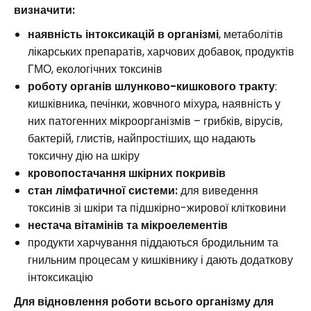
визначити:
наявність інтоксикацій в організмі
, метаболітів
лікарських препаратів, харчових добавок, продуктів
ГМО, екологічних токсинів
роботу органів шлунково-кишкового тракту
:
кишківника, печінки, жовчного міхура, наявність у
них патогенних мікроорганізмів – грибків, вірусів,
бактерій, глистів, найпростіших, що надають
токсичну дію на шкіру
кровопостачання шкірних покривів
стан лімфатичної системи:
для виведення
токсинів зі шкіри та підшкірно-жирової клітковини
нестача вітамінів та мікроелементів
продукти харчування піддаються бродильним та
гнильним процесам у кишківнику і дають додаткову
інтоксикацію
Для відновлення роботи всього організму для