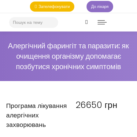
Зателефонувати
До лікаря
Алергічний фарингіт та паразити: як
очищення організму допомагає
позбутися хронічних симптомів
26650
грн
Програма лікування
алергічних
захворювань