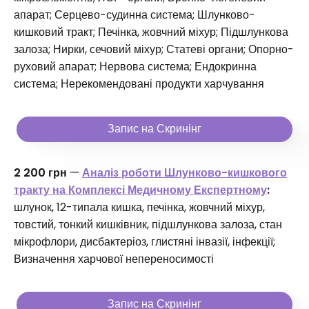
апарат; Серцево-судинна система; Шлунково-
кишковий тракт; Печінка, жовчний міхур; Підшлункова
залоза; Нирки, сечовий міхур; Статеві органи; Опорно-
руховий апарат; Нервова система; Ендокринна
система; Нерекомендовані продукти харчування
Запис на Скринінг
2 200 грн
—
Аналіз роботи Шлунково-кишкового
тракту на Комплексі Медичному Експертному
:
шлунок, 12-типала кишка, печінка, жовчний міхур,
товстий, тонкий кишківник, підшлункова залоза, стан
мікрофлори, дисбактеріоз, глистяні інвазії, інфекції;
Визначення харчової непереносимості
Запис на Скринінг