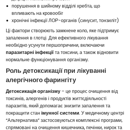
порушення в шийному відділі хребта, що
впливають на кровообіг
хронічні інфекції ЛОР-органів (синусит, тонзиліт)
Ці фактори створюють замкнене коло, яке підтримує
запалення в глотці. Для ефективного лікування
необхідно усунути першопричини, включаючи
паразитарні інфекції
та токсини, а також відновити
нормальне функціонування організму.
Роль детоксикації при лікуванні
алергічного фарингіту
Детоксикація організму
– це процес очищення від
токсинів, алергенів і продуктів життєдіяльності
паразитів, який допомагає знизити запалення та
покращити стан
імунної системи
. У медичному центрі
“Альтернатива” застосовуються комплексні програми,
спрямовані на очищення кишечника, печінки, нирок та