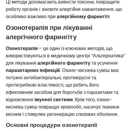
Ці методи допомагають вивести токсини, покращити
роботу органів і знизити алергійне навантаження, що
особливо важливо при
алергійному фарингіті
.
Озонотерапія при лікуванні
алергічного фарингіту
Озонотерапія
– це один із ключових методів, що
використовуються в медичному центрі “Альтернатива”
для лікування
алергійного фарингіту
та усунення
паразитарних інфекцій
. Озоно-киснева суміш має
потужні антибактеріальні, противірусні та
протигрибкові властивості, що робить його
ефективним засобом для боротьби з паразитами та
відновлення
імунної системи
. Крім того, озоно-
киснева суміш покращує кровообіг, насичує тканини
киснем і стимулює регенерацію слизових оболонок.
Основні процедури озонотерапії