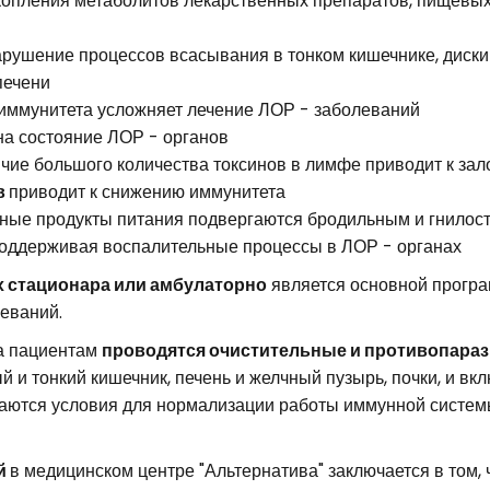
копления метаболитов лекарственных препаратов, пищевых 
нарушение процессов всасывания в тонком кишечнике, диск
печени
иммунитета усложняет лечение ЛОР - заболеваний
на состояние ЛОР - органов
чие большого количества токсинов в лимфе приводит к за
в
приводит к снижению иммунитета
ные продукты питания подвергаются бродильным и гнилост
поддерживая воспалительные процессы в ЛОР - органах
х стационара или амбулаторно
является основной програ
еваний.
ма пациентам
проводятся очистительные и противопара
 и тонкий кишечник, печень и желчный пузырь, почки, и в
даются условия для нормализации работы иммунной систем
й
в медицинском центре "Альтернатива" заключается в том,