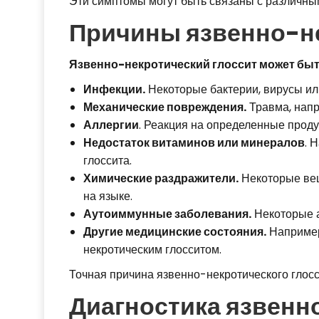
Эти симптомы могут быть связаны с различным
Причины язвенно-не
Язвенно-некротический глоссит может бы
Инфекции.
Некоторые бактерии, вирусы или
Механические повреждения.
Травма, напр
Аллергии
. Реакция на определенные проду
Недостаток витаминов или минералов
. 
глоссита.
Химические раздражители.
Некоторые вещ
на языке.
Аутоиммунные заболевания.
Некоторые а
Другие медицинские состояния.
Например
некротическим глосситом.
Точная причина язвенно-некротического глосс
Диагностика язвенн