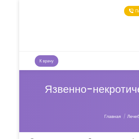
П
К врачу
Язвенно-некротиче
Вы здесь:
Главная
Лече