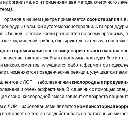
 из организма, но и применяем два метода клеточного ле
тном).
 - органов в нашем центре применяется
озонотерапия
в в
 процедуры большой аутогемоозонотерапии. Эти процедур
е. Озониды с током крови разносятся по всему организму, 
 клетку, мицелий грибов, блокируют дыхательную систему г
дного промывания всего пищеварительного канала
вс
 значение, так как лечебная программа проходит без инто
 микроэлементов, улучшается работа ферментов поджелуд
тит, изменяются поведенческие реакции, улучшается памят
циентов с ЛОР - заболеваниями к
ислородные продувани
зболезнена и очень эффективна. В кишечник с помощью спец
ия озоно-кислородной смеси зависит от возраста пациента
ом с ЛОР - заболеваниями является
компенсаторная корр
д позволяет не только воздействовать на патогенные микро