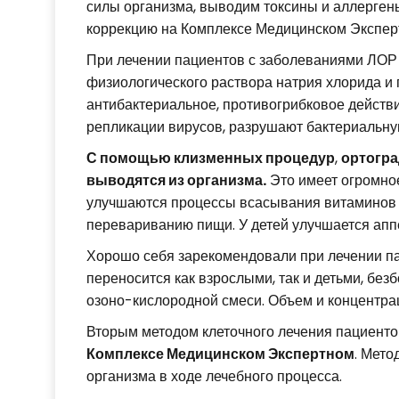
силы организма, выводим токсины и аллергены
коррекцию на Комплексе Медицинском Экспер
При лечении пациентов с заболеваниями ЛОР
физиологического раствора натрия хлорида и
антибактериальное, противогрибковое действи
репликации вирусов, разрушают бактериальную
С помощью клизменных процедур
,
ортогра
выводятся из организма.
Это имеет огромное
улучшаются процессы всасывания витаминов и
перевариванию пищи. У детей улучшается аппе
Хорошо себя зарекомендовали при лечении па
переносится как взрослыми, так и детьми, бе
озоно-кислородной смеси. Объем и концентрац
Вторым методом клеточного лечения пациент
Комплексе Медицинском Экспертном
. Мето
организма в ходе лечебного процесса.