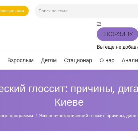
озвонить нам
В КОРЗИНУ
Вы еще не добави
Взрослым
Детям
Стационар
О нас
Анали
ский глоссит: причины, дига
Киеве
бные программы
Язвенно-некротический глоссит: причины, диган