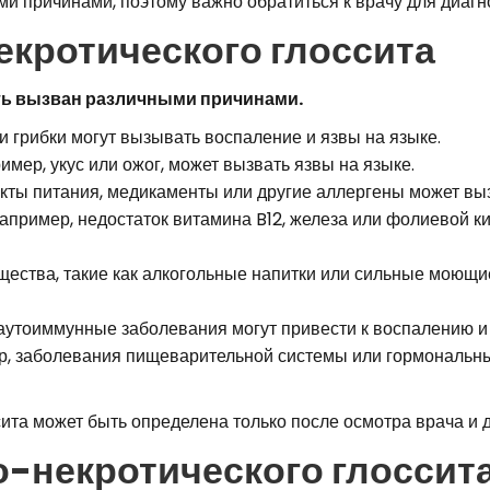
и причинами, поэтому важно обратиться к врачу для диагно
кротического глоссита
ть вызван различными причинами.
 грибки могут вызывать воспаление и язвы на языке.
имер, укус или ожог, может вызвать язвы на языке.
кты питания, медикаменты или другие аллергены может выз
Например, недостаток витамина B12, железа или фолиевой к
ества, такие как алкогольные напитки или сильные моющие
утоиммунные заболевания могут привести к воспалению и 
, заболевания пищеварительной системы или гормональны
ита может быть определена только после осмотра врача и д
о-некротического глоссит