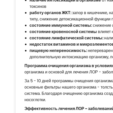
наличие интоксикаций в организме
от на
токсинов
работу органов ЖКТ:
запор в кишечнике, 
типу, снижение детоксикационной функции 
состояние иммунной системы:
снижение 
состояние кровеносной системы
влияет 
состояние лимфатической системы:
нали
недостаток витаминов и микроэлементо
пищевую непереносимость:
непереварен
дополнительную интоксикацию организму, 
Программа очищения организма в условия
организма и основой для лечения ЛОР - забол
За 5 - 10 дней программы очищения организ
основные фильтры нашего организма - толстый
система. Благодаря очищению организма соз
носоглотки.
Эффективность лечения ЛОР - заболевани