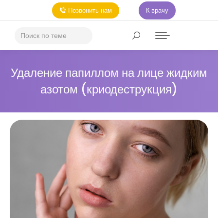
Позвонить нам
К врачу
Удаление папиллом на лице жидким
азотом (криодеструкция)