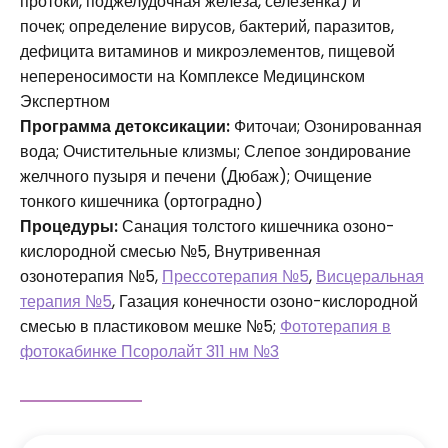
протоки, поджелудочная железа, селезенка) и
почек; определение вирусов, бактерий, паразитов,
дефицита витаминов и микроэлементов, пищевой
непереносимости на Комплексе Медицинском
Экспертном
Программа детоксикации:
Фиточаи; Озонированная
вода; Очистительные клизмы; Слепое зондирование
желчного пузыря и печени (Дюбаж); Очищение
тонкого кишечника (ортоградно)
Процедуры:
Санация толстого кишечника озоно-
кислородной смесью №5, Внутривенная
озонотерапия №5,
Прессотерапия №5
,
Висцеральная
терапия №5
, Газация конечности озоно-кислородной
смесью в пластиковом мешке №5;
Фототерапия в
фотокабинке Псоролайт 311 нм №3