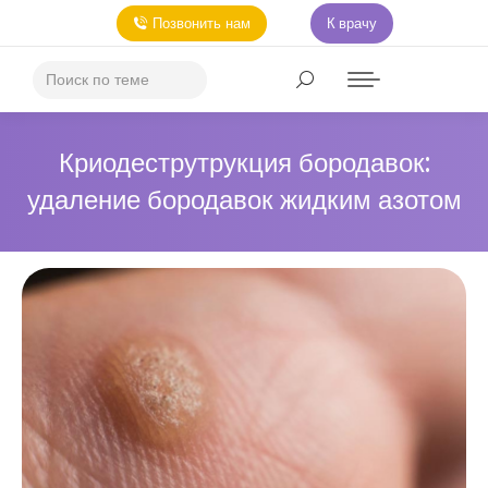
Позвонить нам
К врачу
Криодеструтрукция бородавок:
удаление бородавок жидким азотом