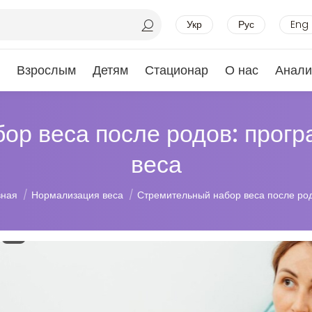
Укр
Рус
Eng
Взрослым
Детям
Стационар
О нас
Анали
ор веса после родов: прог
веса
здесь:
вная
Нормализация веса
Стремительный набор веса после род