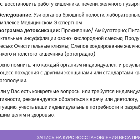
с, восстановить работу кишечника, печени, желчного пузыр
бследование
: Узи органов брюшной полости, лабораторные
мплексе Медицинском Экспертном
ограмма детоксикации:
Проживание/ Амбулаторно; Питан
ктальные инсуффляции озоно-кислородной смесью; Продув
есью; Очистительные клизмы; Слепое зондирование желчн
нкого и толстого кишечника (ортоградно)
жно помнить, что каждый организм индивидуален, и результ
оцесс похудения с другими женщинами или стандартами кра
агополучии.
ли у Вас есть конкретные вопросы или требуется индивиду
тивности, рекомендуется обратиться к врачу или диетологу,
туацию, учесть ваши индивидуальные потребности и разрабо
шим целям и здоровью.
ЗАПИСЬ НА КУРС ВОССТАНОВЛЕНИЯ ВЕСА П