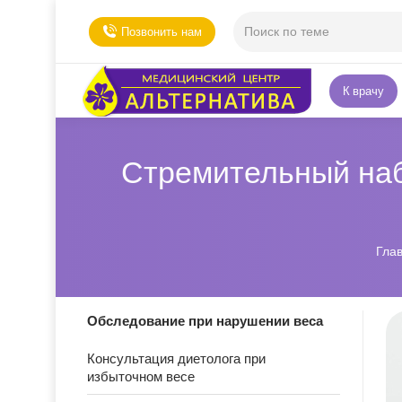
Позвонить нам
К врачу
Стремительный наб
Вы 
Гла
Обследование при нарушении веса
Консультация диетолога при
избыточном весе