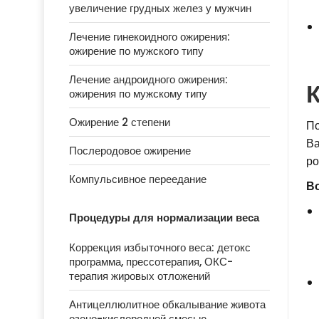
увеличение грудных желез у мужчин
Лечение гинекоидного ожирения:
ожирение по мужского типу
Лечение андроидного ожирения:
К
ожирения по мужскому типу
Ожирение 2 степени
По
Ва
Послеродовое ожирение
ро
Компульсивное переедание
Во
Процедуры для нормализации веса
Коррекция избыточного веса: детокс
программа, прессотерапия, ОКС-
терапия жировых отложений
Антицеллюлитное обкалывание живота
озоно-кислородной смесью