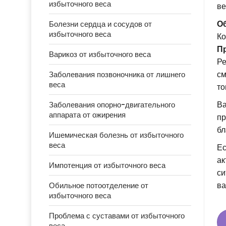
избыточного веса
ве
О
Болезни сердца и сосудов от
избыточного веса
Ко
Пр
Варикоз от избыточного веса
Ре
см
Заболевания позвоночника от лишнего
веса
то
Ва
Заболевания опорно-двигательного
аппарата от ожирения
пр
бл
Ишемическая болезнь от избыточного
веса
Ес
ак
Импотенция от избыточного веса
си
ва
Обильное потоотделение от
избыточного веса
Проблема с суставами от избыточного
веса