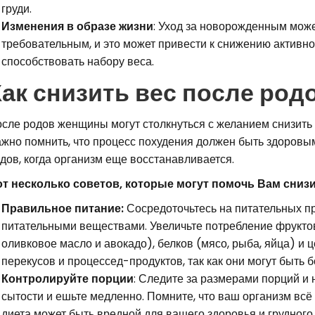
груди.
Изменения в образе жизни
: Уход за новорожденным мож
требовательным, и это может привести к снижению активно
способствовать набору веса.
ак снизить вес после род
сле родов женщины могут столкнуться с желанием снизить 
жно помнить, что процесс похудения должен быть здоровы
дов, когда организм еще восстанавливается.
т несколько советов, которые могут помочь Вам снизи
Правильное питание:
Сосредоточьтесь на питательных пр
питательными веществами. Увеличьте потребление фруктов
оливковое масло и авокадо), белков (мясо, рыба, яйца) и 
перекусов и процессед-продуктов, так как они могут быть
Контролируйте порции
: Следите за размерами порций и
сытости и ешьте медленно. Помните, что ваш организм всё
диета может быть вредной для вашего здоровья и грудного