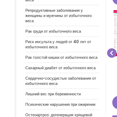
Репродуктивные заболевания у
женщины и мужчины от избыточного
веса
Рак груди от избыточного веса
Риск инсульта у людей от 40 лет от
избыточного веса
Рак толстой кишки от избыточного веса
ЛЕ РОДОВ КТО-
ПОСЛЕРОДОВОЕ
 КТО-ТО
ОЖИРЕНИЕ: ПРИЧИНЫ,
Сахарный диабет от избыточного веса
СИМПТОМЫ, ДИАГНОСТИКА
И ЛЕЧЕНИЕ
Сердечно-сосудистые заболевания от
Подробнее
избыточного веса
Лишний вес при беременности
Психические нарушения при ожирении
Остеоартроз: дегенерация хрящевой