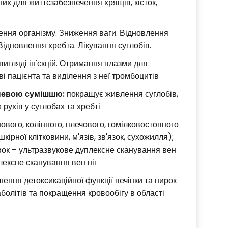
дних для життєзабезпечення хрящів, кісток,
ня організму. Зниження ваги. Відновлення
Відновлення хребта. Лікування суглобів.
игляді ін'єкцій. Отримання плазми для
і пацієнта та виділення з неї тромбоцитів
сневою сумішшю:
покращує живлення суглобів,
рухів у суглобах та хребті
ового, колінного, плечового, гомілковостопного
шкірної клітковини, м'язів, зв'язок, сухожилля);
івок – ультразвукове дуплексне сканування вен
ексне сканування вен ніг
ння детоксикаційної функції печінки та нирок
аболітів та покращення кровообігу в області