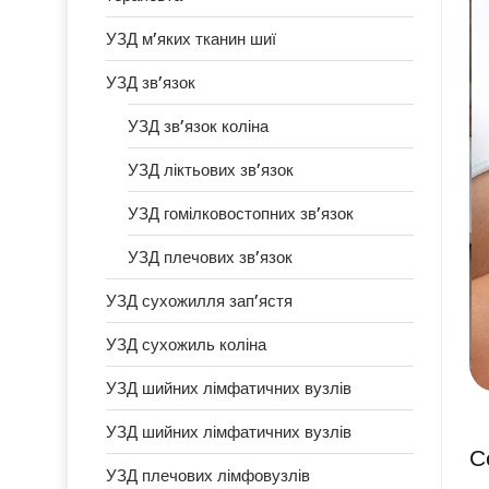
УЗД м’яких тканин шиї
УЗД зв’язок
УЗД зв’язок коліна
УЗД ліктьових зв’язок
УЗД гомілковостопних зв’язок
УЗД плечових зв’язок
УЗД сухожилля зап’ястя
УЗД сухожиль коліна
УЗД шийних лімфатичних вузлів
УЗД шийних лімфатичних вузлів
С
УЗД плечових лімфовузлів