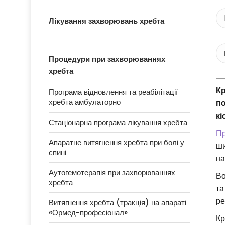
Лікування захворювань хребта
Процедури при захворюваннях
хребта
Кр
Програма відновлення та реабілітації
хребта амбулаторно
по
кі
Стаціонарна програма лікування хребта
Пр
Апаратне витягнення хребта при болі у
ши
спині
на
Аутогемотерапія при захворюваннях
Во
хребта
та
ре
Витягнення хребта (тракція) на апараті
«Ормед-професіонал»
Кр