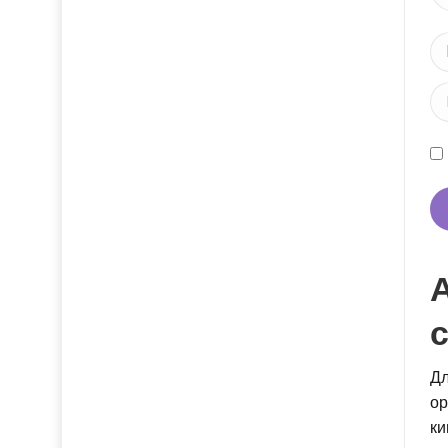
Ім
Em
Ве
А
с
Дл
ор
ки