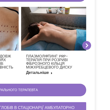
ПЛАЗМОЛІФТИНГ: PRP-
ЗДОВЖ
ВІДГУК:
ТЕРАПІЯ ПРИ РОЗРИВІ
ІЯХ
ІМПОТЕН
ФІБРОЗНОГО КІЛЬЦЯ
В:
ПОПЕРЕ
МІЖХРЕБЦЕВОГО ДИСКУ
ИВНІСТЬ
ВІДДІЛУ,
ХРЕБЦІВ
Детальніше
Детальн
РАЛЬНОГО ТЕРАПЕВТА
ЛОБІВ В СТАЦІОНАРІ/ АМБУЛАТОРНО