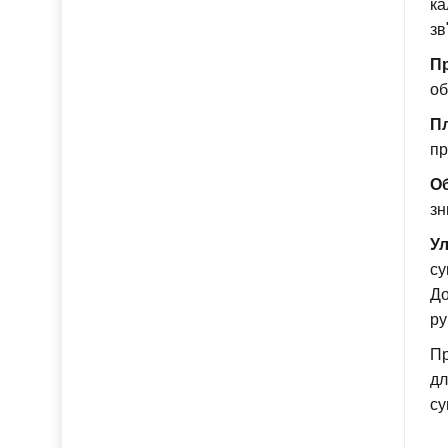
ка
зв
Пр
об
Пл
пр
Об
зн
Ул
су
До
ру
Пр
дл
су