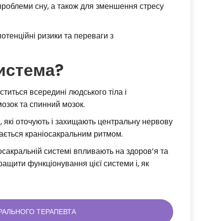
 проблеми сну, а також для зменшення стресу
потенційні ризики та переваги з
истема?
ститься всередині людського тіла і
мозок та спинний мозок.
и, які оточують і захищають центральну нервову
вається краніосакральним ритмом.
осакральній системі впливають на здоров’я та
ащити функціонування цієї системи і, як
РАЛЬНОГО ТЕРАПЕВТА