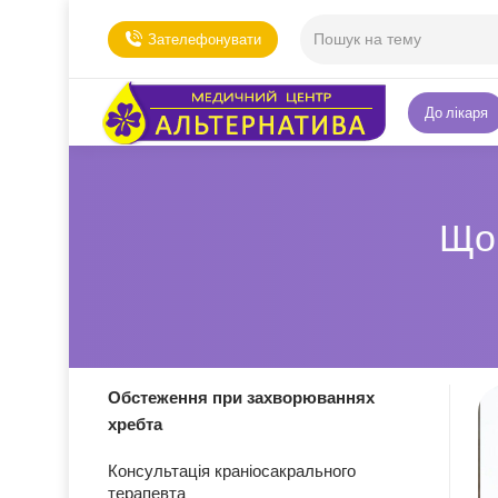
Зателефонувати
До лікаря
Що 
Обстеження при захворюваннях
хребта
Консультація краніосакрального
терапевта