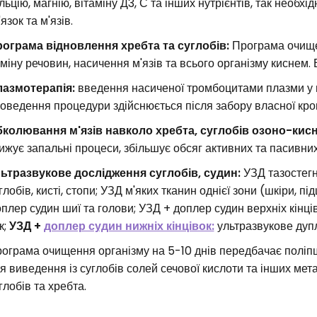
льцію, магнію, вітаміну Д3, С та інших нутрієнтів, так необхі
'язок та м'язів.
ограма відновлення хребта та суглобів:
Програма очищен
міну речовин, насичення м'язів та всього організму киснем. 
азмотерапія:
введення насиченої тромбоцитами плазми у в
оведення процедури здійснюється після забору власної кров
колювання м'язів навколо хребта, суглобів озоно-ки
ижує запальні процеси, збільшує обсяг активних та пасивних 
ьтразвукове дослідження суглобів, судин:
УЗД тазостегн
глобів, кисті, стопи; УЗД м'яких тканин однієї зони (шкіри, під
плер судин шиї та голови; УЗД + доплер судин верхніх кінц
к;
УЗД +
доплер судин нижніх кінцівок:
ультразвукове дупл
ограма очищення організму на 5-10 днів передбачає поліпше
я виведення із суглобів солей сечової кислоти та інших мет
глобів та хребта.