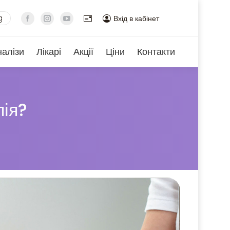
g
Вхід в кабінет
налізи
Лікарі
Акції
Ціни
Контакти
пія?