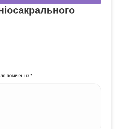
ніосакрального
ля помічені із
*