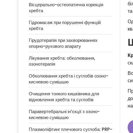
бі
Вісцерально-остеопатична корекція
хребта
та
Од
Гідромасаж при порушенні функцій
хребта
кв
Гірудотерапія при захворюваннях
опорно-рухового апарату
Кр
Лікування хребта: обколювання,
ск
озонотерапія
Во
Обколювання хребта і суглобів озоно-
си
кисневою сумішшю
Пр
Очищення тонкого кишківника для
до
відновлення хребта та суглобів
на
Паравертебральні ін’єкції з озоно-
кисневою сумішшю
Плазмоліфтинг плечового суглоба: PRP-