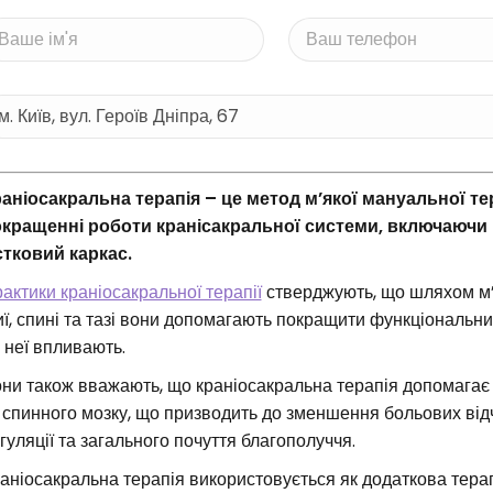
аніосакральна терапія – це метод м’якої мануальної тер
кращенні роботи кранісакральної системи, включаючи 
стковий каркас.
актики краніосакральної терапії
стверджують, що шляхом м’як
ї, спині та тазі вони допомагають покращити функціональний
 неї впливають.
ни також вважають, що краніосакральна терапія допомагає
 спинного мозку, що призводить до зменшення больових відч
гуляції та загального почуття благополуччя.
аніосакральна терапія використовується як додаткова терап