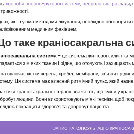
ль,
хвороби опорно-рухової системи
,
неврологічні розлади
,
 тривожності.
нак, як і з усіма методами лікування, необхідно обговорити 
аліфікованим медичним фахівцем.
Що таке краніосакральна с
аніосакральна система
– це система життєвої сили, яка мі
ладається з м’яких тканин і рідин, що оточують і захищають 
на включає кістки черепа, хребет, мембрани, зв’язки і рідин
стему. Ця система має власний ритмічний пульс, який нази
актики краніосакральної терапії вважають, що зміни у крані
бробут людини. Вони використовують м’які техніки, щоб покр
слідок, покращити здоров’я та добробут пацієнта.
ЗАПИС НА КОНСУЛЬТАЦІЮ КРАНІОСАК