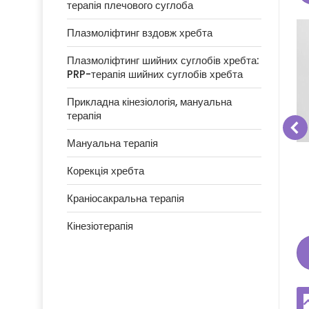
терапія плечового суглоба
Плазмоліфтинг вздовж хребта
Плазмоліфтинг шийних суглобів хребта:
PRP-терапія шийних суглобів хребта
Прикладна кінезіологія, мануальна
терапія
Мануальна терапія
ПРОТРУЗІЇ МІЖХРЕБЦЕВИХ
ВАННЯ
ДИСКІВ: ЛІКУВАННЯ В КИЄВІ
 ТРАВМА
Корекція хребта
О-КРИЖОВОГО
Детальніше
ТРУЗІЯ 3-4
Краніосакральна терапія
Кінезіотерапія