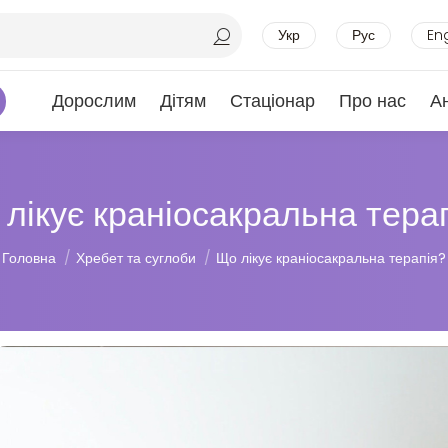
Укр
Рус
En
Дорослим
Дітям
Стаціонар
Про нас
А
лікує краніосакральна тера
Ви тут:
Головна
Хребет та суглоби
Що лікує краніосакральна терапія?