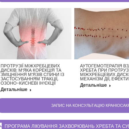
ПРОТРУЗІЇ МІЖХРЕБЦЕВИХ
АУТОГЕМОТЕРАПІЯ В
ДИСКІВ: М’ЯКА КОРЕКЦІЯ ТА
ХРЕБТА ПРИ ПРОТРУЗ
ЗМІЦНЕННЯ М’ЯЗІВ СПИНИ ІЗ
МІЖХРЕБЦЕВИХ ДИСКІ
ЗАСТОСУВАННЯМ ТРАКЦІЇ,
МЕХАНІЗМ ДІЇ, ЕФЕКТ
ОЗОНО-КИСНЕВІ ІН’ЄКЦІЇ
Детальніше
Детальніше
ЗАПИС НА КОНСУЛЬТАЦІЮ КРАНІОСАК
ПРОГРАМА ЛІКУВАННЯ ЗАХВОРЮВАНЬ ХРЕБТА ТА СУГ