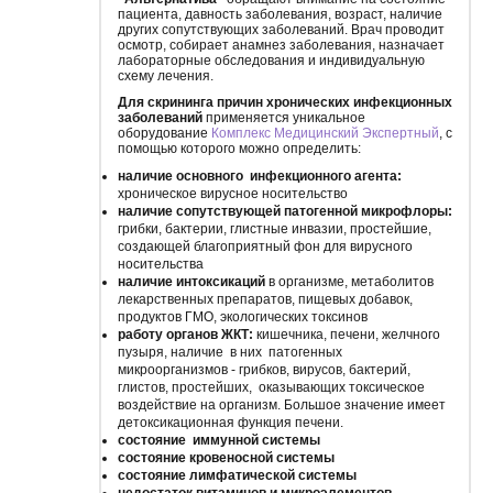
пациента, давность заболевания, возраст, наличие
других сопутствующих заболеваний. Врач проводит
осмотр, собирает анамнез заболевания, назначает
лабораторные обследования и индивидуальную
схему лечения.
Для скрининга причин хронических инфекционных
заболеваний
применяется уникальное
оборудование
Комплекс Медицинский Экспертный
, с
помощью которого можно определить:
наличие основного инфекционного агента:
хроническое вирусное носительство
наличие сопутствующей патогенной микрофлоры:
грибки, бактерии, глистные инвазии, простейшие,
создающей благоприятный фон для вирусного
носительства
наличие интоксикаций
в организме, метаболитов
лекарственных препаратов, пищевых добавок,
продуктов ГМО, экологических токсинов
работу органов ЖКТ:
кишечника, печени, желчного
пузыря, наличие в них патогенных
микроорганизмов - грибков, вирусов, бактерий,
глистов, простейших, оказывающих токсическое
воздействие на организм. Большое значение имеет
детоксикационная функция печени.
состояние иммунной системы
состояние кровеносной системы
состояние лимфатической системы