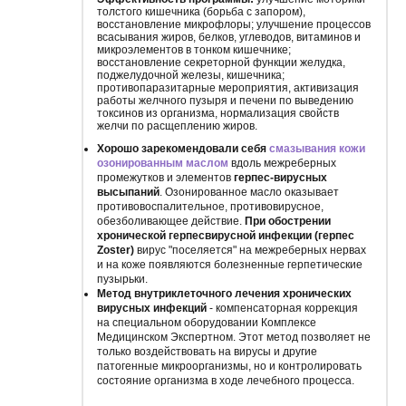
толстого кишечника (борьба с запором),
восстановление микрофлоры; улучшение процессов
всасывания жиров, белков, углеводов, витаминов и
микроэлементов в тонком кишечнике;
восстановление секреторной функции желудка,
поджелудочной железы, кишечника;
противопаразитарные мероприятия, активизация
работы желчного пузыря и печени по выведению
токсинов из организма, нормализация свойств
желчи по расщеплению жиров.
Хорошо зарекомендовали себя
смазывания кожи
озонированным маслом
вдоль межреберных
промежутков и элементов
герпес-вирусных
высыпаний
. Озонированное масло оказывает
противовоспалительное, противовирусное,
обезболивающее действие.
При обострении
хронической герпесвирусной инфекции (герпес
Zoster)
вирус "поселяется" на межреберных нервах
и на коже появляются болезненные герпетические
пузырьки.
Метод внутриклеточного лечения хронических
вирусных инфекций
- компенсаторная коррекция
на специальном оборудовании Комплексе
Медицинском Экспертном. Этот метод позволяет не
только воздействовать на вирусы и другие
патогенные микроорганизмы, но и контролировать
состояние организма в ходе лечебного процесса.