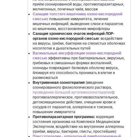
приём озонированной воды, противопаразитарных,
желчегонных, почечных чаёв, массаж
Санация толстого кишечника озоно-кислородной
смесью
:
повышение иммунитета, лечение
кишечных инфекций, выведение слизи и паразитов
из кишечника, восстановление микрофлоры
Санация хронических очагов инфекций ЛОР-
органов озоно-кислородной смесью
: воздействие
на вирусы, грибки, бактерии на слизистых оболочках
носоглотки и дыхательных путей
Вагинальные инсуффляции озоно-кислородной
смесью
эффективны при бактериальных, вирусных,
грибковых и смешанных формах воспалений,
озониды повреждают белковую оболочку вируса,
блокируя его способность проникать в клетки и
размножаться
Внутривенная озонотерапия
(введение
озонированного физиологического раствора,
проведение большой аутогемоозонотерапии
)
:
противоаллергическое, противовоспалительное,
детоксикационное действие, очищение крови и
сосудов от паразитов, аллергенов и токсинов,
повышение иммунитета
Противопаразитарная программа:
коррекция
состояния организма на Комплексе Медицинском
Экспертном, воздействие на внутренние аллергены
(грибки, вирусы, бактерии, глисты, простейшие)
Прессотерапия - аппаратный лимфодренажный