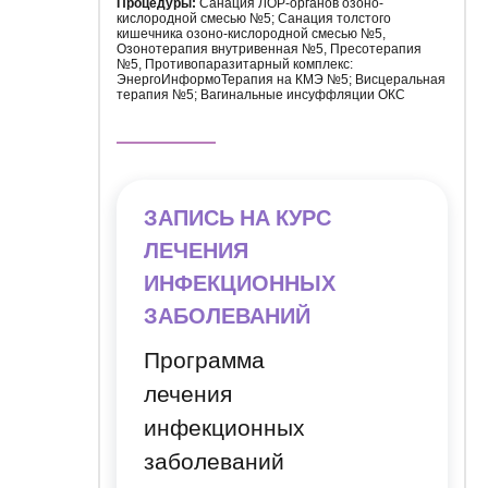
Процедуры:
Санация ЛОР-органов озоно-
кислородной смесью №5; Санация толстого
кишечника озоно-кислородной смесью №5,
Озонотерапия внутривенная №5, Пресотерапия
№5, Противопаразитарный комплекс:
ЭнергоИнформоТерапия на КМЭ №5; Висцеральная
терапия №5; Вагинальные инсуффляции ОКС
ЗАПИСЬ НА КУРС
ЛЕЧЕНИЯ
ИНФЕКЦИОННЫХ
ЗАБОЛЕВАНИЙ
Программа
лечения
инфекционных
заболеваний