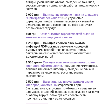
лимфы, уменьшение отёков, выведение токсинов,
восстановление нормальной работы лимфатических
сосудов
2 000 грн
—
Вытяжение позвоночника на аппарате
"Ормед-профессионал"
№5:
улучшение
циркуляции лимфы, снятие застойных явлений и
облегчение общего состояния за счёт разгрузки
позвоночных структур
400 грн
—
Обкалывание герпетической сыпи на
теле озоно-кислородной смесью
1 250 грн
—
Санация хронических очагов
инфекций ЛОР-органов озоно-кислородной
смесью №5
: воздействие на вирусы, грибки,
бактерии на слизистых оболочках носоглотки и
дыхательных путей
1 500 грн
—
Санация толстого кишечника озоно-
кислородной смесью №5
: повышение иммунитета,
лечение кишечных инфекций, выведение слизи и
паразитов из кишечника, восстановление
микрофлоры
2 500 грн
—
Вагинальные инсуффляции озоно-
кислородной смесью
эффективны при
бактериальных, вирусных, грибковых и смешанных
формах воспалений, озониды повреждают белковую
оболочку вируса, блокируя его способность
проникать в клетки и размножаться