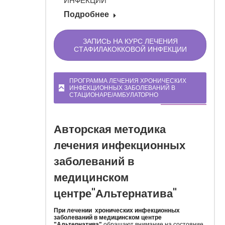
Ы
ИНФЕКЦИИ
Подробнее
ЗАПИСЬ НА КУРС ЛЕЧЕНИЯ
СТАФИЛАКОККОВОЙ ИНФЕКЦИИ
ПРОГРАММА ЛЕЧЕНИЯ ХРОНИЧЕСКИХ
ИНФЕКЦИОННЫХ ЗАБОЛЕВАНИЙ В
СТАЦИОНАРЕ/АМБУЛАТОРНО
Авторская методика
лечения инфекционных
заболеваний в
медицинском
центре"Альтернатива"
При лечении хронических инфекционных
заболеваний в медицинском центре
"Альтернатива"
обращают внимание на состояние