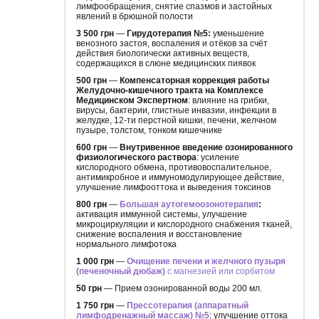
лимфообращения, снятие спазмов и застойных
явлений в брюшной полости
3 500 грн
—
Гирудотерапия №5:
уменьшение
венозного застоя, воспаления и отёков за счёт
действия биологически активных веществ,
содержащихся в слюне медицинских пиявок
500 грн
—
Компенсаторная коррекция работы
Желудочно-кишечного тракта на Комплексе
Медицинском Экспертном
: влияние на грибки,
вирусы, бактерии, глистные инвазии, инфекции в
желудке, 12-ти перстной кишки, печени, желчном
пузыре, толстом, тонком кишечнике
600 грн
—
Внутривенное введение озонированного
физиологического раствора
: усиление
кислородного обмена, противовоспалительное,
антимикробное и иммуномодулирующее действие,
улучшение лимфооттока и выведения токсинов
800 грн
—
Большая аутогемоозонотерапия
:
активация иммунной системы, улучшение
микроциркуляции и кислородного снабжения тканей,
снижение воспаления и восстановление
нормального лимфотока
1 000 грн
—
Очищение печени и желчного пузыря
(печеночный дюбаж)
с магнезией или сорбитом
50 грн
— Прием озонированной воды 200 мл.
1 750 грн
—
Прессот
е
рапия (аппаратный
лимфодренажный массаж) №5
: улучшение оттока