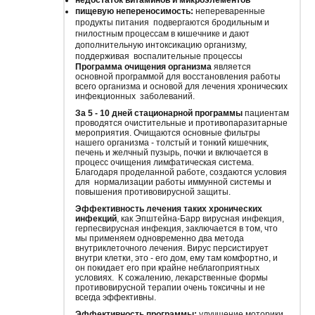
недостаток витаминов и микроэлементов
пищевую непереносимость:
непереваренные
продукты питания подвергаются бродильным и
гнилостным процессам в кишечнике и дают
дополнительную интоксикацию организму,
поддерживая воспалительные процессы
Программа очищения организма
является
основной программой для восстановления работы
всего организма и основой для лечения хронических
инфекционных заболеваний.
За 5 - 10 дней стационарной программы
пациентам
проводятся очистительные и противопаразитарные
мероприятия. Очищаются основные фильтры
нашего организма - толстый и тонкий кишечник,
печень и желчный пузырь, почки и включается в
процесс очищения лимфатическая система.
Благодаря проделанной работе, создаются условия
для нормализации работы иммунной системы и
повышения противовирусной защиты.
Эффективность лечения таких хронических
инфекций
, как Эпштейна-Барр вирусная инфекция,
герпесвирусная инфекция, заключается в том, что
мы применяем одновременно два метода
внутриклеточного лечения. Вирус персистирует
внутри клетки, это - его дом, ему там комфортно, и
он покидает его при крайне неблагоприятных
условиях. К сожалению, лекарственные формы
противовирусной терапии очень токсичны и не
всегда эффективны.
Эффективность программы:
улучшение моторики