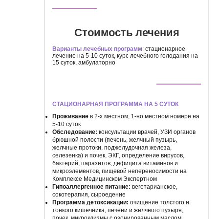
Стоимость лечения
Варианты лечебных программ
:
стационарное
лечение на 5-10 суток, курс лечебного голодания на
15 суток, амбулаторно
СТАЦИОНАРНАЯ ПРОГРАММА НА 5 СУТОК
Проживание
в 2-х местном, 1-но местном номере на
5-10 суток
Обследование:
консультации врачей, УЗИ органов
брюшной полости (печень, желчный пузырь,
желчные протоки, поджелудочная железа,
селезенка) и почек, ЭКГ, определение вирусов,
бактерий, паразитов, дефицита витаминов и
микроэлементов, пищевой непереносимости на
Комплексе Медицинском Экспертном
Гипоаллергенное питание:
вегетарианское,
сокотерапия, сыроедение
Программа детоксикации:
очищение толстого и
тонкого кишечника, печени и желчного пузыря,
почек, микроклизмы с озонированным маслом,