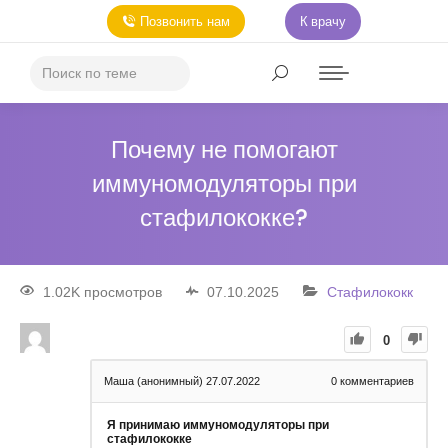
Позвонить нам
К врачу
Почему не помогают
иммуномодуляторы при
стафилококке?
1.02K просмотров
07.10.2025
Стафилококк
0
Маша (анонимный)
27.07.2022
0
комментариев
Я принимаю иммуномодуляторы при
стафилококке