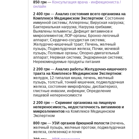
850 грн
—
Консультация врача - инфекциониста /
онлайн
2 400 грн
—
Анализ состояния всего организма на
Комплексе Медицинском Экспертном
: Состояние
иммунной системы; Аллергены; Вирусная нагрузка;
Бактериальная нагрузка; Нагрузка грибками;
Выявлены гельминты; Дефицит витаминов и
микроэлементов; ЛОР-органы; Бронхо-легочный
аппарат; Сердечно-сосудистая система;
Желудочно-кишечный тракт; Печень, желчный
пузырь; Поджелудочная железа; Почки, мочевой
пузырь; Половые органы; Опорно-двигательный
аппарат; Нервная система; Эндокринная система;
Нерекомендуемые продукты питания
2 200 грн
—
Анализ работы Желудочно-кишечного
тракта на Комплексе Медицинском Экспертном
:
желудок, 12-типалая кишка, печень, желчный
пузырь, толстый, тонкий кишечник, поджелудочная
железа, состояние микрофлоры, дисбактериоз,
глистные инвазии, инфекции; Определение
пищевой непереносимости
2 200 грн
—
Скрининг организма на пищевую
непереносимость, недостаточность витаминов и
микроэлементов
на Комплексе Медицинском
Экспертном
800 грн
—
УЗИ органов брюшной полости
(печень,
желчный пузырь, желчные протоки, поджелудочная
железа, селезенка) и почек