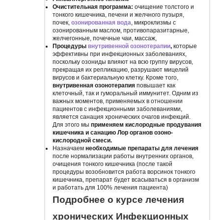
Очистительная программа:
очищение толстого и
тонкого кишечника, печени и желчного пузыря,
почек,
озонированная вода
, микроклизмы с
озонированным маслом, противопаразитарные,
желчегонные, почечные чаи, массаж,
Процедуры
внутривенной озонотерапии
,
которые
эффективны при инфекционных заболеваниях,
поскольку озониды влияют на всю группу вирусов,
прекращая их репликацию, разрушают мицелий
вирусов и бактериальную клетку. Кроме того,
внутривенная озонотерапия
повышает как
клеточный, так и гуморальный иммунитет. Одним из
важных моментов, применяемых в отношении
пациентов с инфекционными заболеваниями,
является санация хронических очагов инфекций.
Для этого мы
применяем кислородные продувания
кишечника и санацию Лор органов озоно-
кислородной смеси.
Назначаем
необходимые препараты для лечения
после нормализации работы внутренних органов,
очищения тонкого кишечника (после такой
процедуры возобновится работа ворсинок тонкого
кишечника, препарат будет всасываться в организм
и работать для 100% лечения пациента)
Подробнее о курсе лечения
хронических Инфекционных