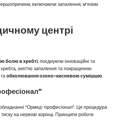
першопричини, включаючи запалення, м’язові
дичному центрі
ію болю в хребті
, поєднуючи інноваційні та
й хребта, зняттю запалення та покращенню
та
обколювання озоно-кисневою сумішшю
.
рофесіонал”
обладнанні “Ормед-професіонал”. Ця процедура
тиску на нервові корінці. Принципи роботи