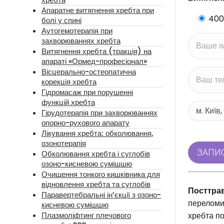
Апаратне витягнення хребта при
400
болі у спині
Аутогемотерапія при
захворюваннях хребта
Витягнення хребта (тракція) на
апараті «Ормед-професіонал»
Вісцерально-остеопатична
корекція хребта
Гідромасаж при порушенні
функцій хребта
Гірудотерапія при захворюваннях
опорно-рухового апарату
Лікування хребта: обколювання,
озонотерапія
Обколювання хребта і суглобів
озоно-кисневою сумішшю
Очищення тонкого кишківника для
відновлення хребта та суглобів
Посттра
Паравертебральні ін’єкції з озоно-
переломи
кисневою сумішшю
Плазмоліфтинг плечового
хребта по