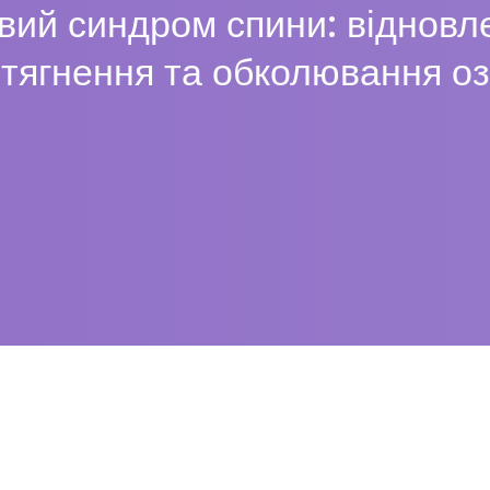
ий синдром спини: відновле
итягнення та обколювання о