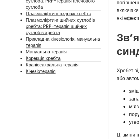
суглоба: PRP-терапія плечового
погіршенн
суглоба
включаю
Плазмоліфтинг вздовж хребта
які ефект
Плазмоліфтинг шийних суглобів
хребта: PRP-терапія шийних
суглобів хребта
Зв’
Прикладна кінезіологія, мануальна
терапія
син
Мануальна терапія
Корекція хребта
Краніосакральна терапія
Хребет ві
Кінезіотерапія
або автом
зміщ
запа
м’яз
пору
утво
Ці зміни