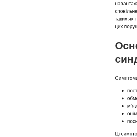
навантаже
сповільню
таких як 
цих поруш
Осн
син
Симптоми 
пост
обме
м’я
онім
поси
Ці симпто