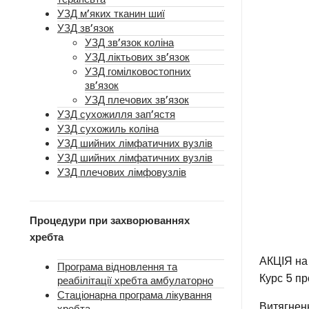
УЗД м’яких тканин шиї
УЗД зв’язок
УЗД зв’язок коліна
УЗД ліктьових зв’язок
УЗД гомілковостопних
зв’язок
УЗД плечових зв’язок
УЗД сухожилля зап’ястя
УЗД сухожиль коліна
УЗД шийних лімфатичних вузлів
УЗД шийних лімфатичних вузлів
УЗД плечових лімфовузлів
Процедури при захворюваннях
хребта
АКЦІЯ на 
Програма відновлення та
Курс 5 п
реабілітації хребта амбулаторно
Стаціонарна програма лікування
Витягнен
хребта