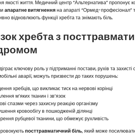
я якості життя. Медичний центр “Альтернатива” пропонує ко
чи
апаратне витягнення
на апараті “Ормед-професіонал” 
ивно відновлюють функції хребта та знімають біль.
язок хребта з посттравма
дромом
діграє ключову роль у підтриманні постави, рухів та захисті 
обільні аварії, можуть призвести до таких порушень:
ення хребців, що викликає тиск на нервові корінці
лення м’яких тканин і зв’язок
ові спазми через захисну реакцію організму
шення кровообігу в пошкодженій ділянці
рення рубцевої тканини, що обмежує рухливість
 провокують
посттравматичний біль
, який може посилювати