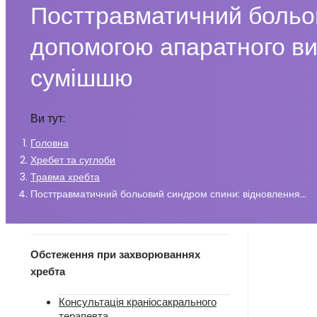
Посттравматичний больов
допомогою апаратного в
сумішшю
Ви тут:
Головна
Хребет та суглоби
Травма хребта
Посттравматичний больовий синдром спини: відновлення…
Обстеження при захворюваннях
хребта
Консультація краніосакрального
терапевта