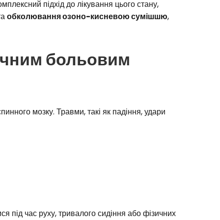
мплексний підхід до лікування цього стану,
та
обколювання озоно-кисневою сумішшю
,
тичним больовим
спинного мозку. Травми, такі як падіння, удари
ся під час руху, тривалого сидіння або фізичних