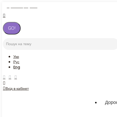
Зателефонувати
Укр
Рус
Eng
Вхід в кабінет
Доро