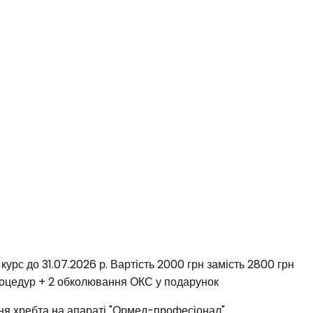
курс до 31.07.2026 р. Вартість 2000 грн замість 2800 грн
роцедур + 2 обколювання ОКС у подарунок
ня хребта на апараті "Ормед-професіонал"