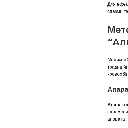
Для ефек
спазми та
Мет
“Ал
Медичний
традиційн
кровообі
Апара
Апаратне
спрямован
апарата: