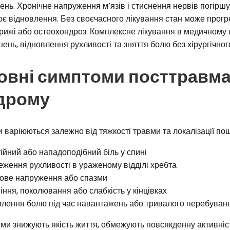
нь. Хронічне напруження м’язів і стиснення нервів погірш
є відновлення. Без своєчасного лікування стан може прогр
грижі або остеохондроз. Комплексне лікування в медичному
ень, відновлення рухливості та зняття болю без хірургічног
овні симптоми посттравма
дрому
варіюються залежно від тяжкості травми та локалізації п
ійний або нападоподібний біль у спині
ження рухливості в ураженому відділі хребта
зове напруження або спазми
іння, поколювання або слабкість у кінцівках
лення болю під час навантажень або тривалого перебування
ми знижують якість життя, обмежують повсякденну активніс