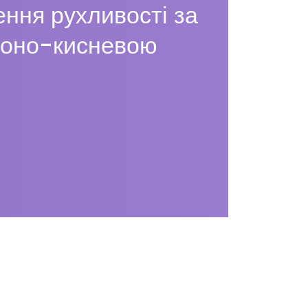
ння рухливості за
зоно-кисневою