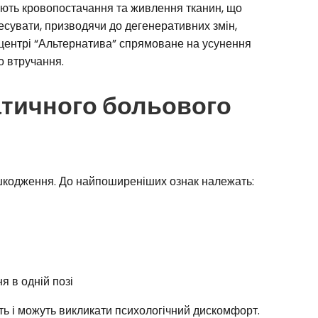
ують кровопостачання та живлення тканин, що
есувати, призводячи до дегенеративних змін,
 центрі “Альтернатива” спрямоване на усунення
о втручання.
тичного больового
ошкодження. До найпоширеніших ознак належать:
 в одній позі
ть і можуть викликати психологічний дискомфорт.