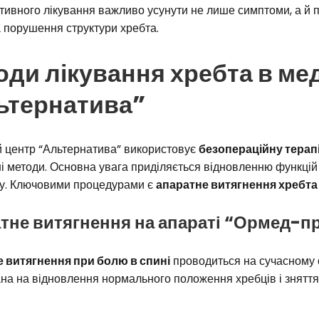
тивного лікування важливо усунути не лише симптоми, а й 
 порушення структури хребта.
оди лікування хребта в ме
ьтернатива”
 центр “Альтернатива” використовує
безопераційну терап
і методи. Основна увага приділяється відновленню функці
гу. Ключовими процедурами є
апаратне витягнення хребта
тне витягнення на апараті “Ормед-п
 витягнення при болю в спині
проводиться на сучасному 
а на відновлення нормального положення хребців і зняття 