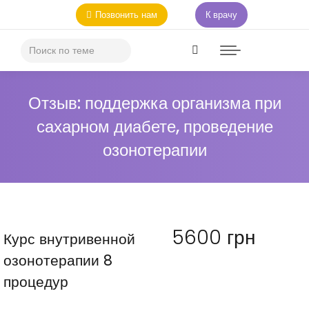
Позвонить нам
К врачу
Отзыв: поддержка организма при
сахарном диабете, проведение
озонотерапии
5600
грн
Курс внутривенной
озонотерапии 8
процедур