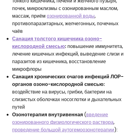
тонкого кишечника, печени и желчного пузыря,
почек, микроклизмы с озонированным маслом,
массаж, приём
озонированной воды
,
противопаразитарных, желчегонных, почечных
чаёв
Санация толстого кишечника озоно-
кислородной смесью
:
повышение иммунитета,
лечение кишечных инфекций, выведение слизи и
паразитов из кишечника, восстановление
микрофлоры
Санация хронических очагов инфекций ЛОР-
органов озоно-кислородной смесью:
воздействие на вирусы, грибки, бактерии на
слизистых оболочках носоглотки и дыхательных
путей
Озонотерапия внутривенная
(
введение
озонированного физиологического раствора
,
проведение большой аутогемоозонотерапии
):