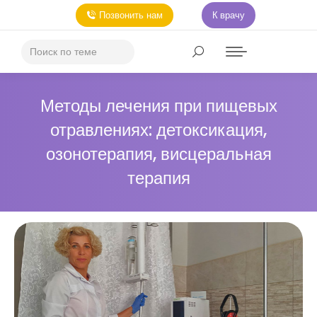
Позвонить нам
К врачу
Методы лечения при пищевых
отравлениях: детоксикация,
озонотерапия, висцеральная
терапия