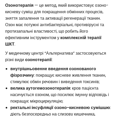
Озонотерапія
— це метод, який використовує озоно-
кисневу суміш для покращення обмінних процесів,
зняття запалення та активації регенерації тканин.
Озон має потужні антибактеріальні, противірусні та
протизапальні властивості, що робить його
ефективним інструментом у
комплексній терапії
ШКТ
.
У медичному центрі “Альтернатива” застосовуються
різні види
озонотерапії
:
внутрішньовенне введення озонованого
фізрозчину
: покращує кисневе живлення тканин,
стимулює обмін речовин і виведення токсинів;
велика аутогемозонотерапія
: кров пацієнта
насичується озоном, що посилює імунну відповідь і
покращує мікроциркуляцію;
ректальні інсуфляції озоно-кисневою сумішшю
:
діють безпосередньо на слизову кишечника,