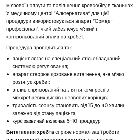
м’язової напруги та поліпшення кровообігу в тканинах.
У медичному центрі “Альтернатива” для цієї
процедури використовується апарат “Ормед-
професіонал”, який забезпечує м’який і
контрольований вплив на хребет.
Процедура проводиться так:
пацієнт лягає на спеціальний стіл, обладнаний
системою регулювання;
апарат створює дозоване витягнення, яке м’яко
розтягує хребет;
вплив спрямований на зняття компресії з
міжхребцевих дисків і нервових корінців;
тривалість сеансу становить від 15 до 40 хвилин
залежно від стану пацієнта;
курс зазвичай включає 5-10 процедур.
Витягнення хребта
сприяє нормалізації роботи
вегетативної нервової системи
, яка регулює