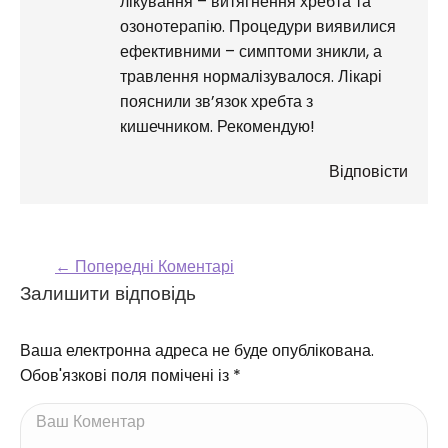
лікування – витягнення хребта та
озонотерапію. Процедури виявилися
ефективними – симптоми зникли, а
травлення нормалізувалося. Лікарі
пояснили зв’язок хребта з
кишечником. Рекомендую!
Відповісти
← Попередні Коментарі
Comment navigation
Залишити відповідь
Ваша електронна адреса не буде опублікована.
Обов'язкові поля помічені із
*
Ваш Коментар