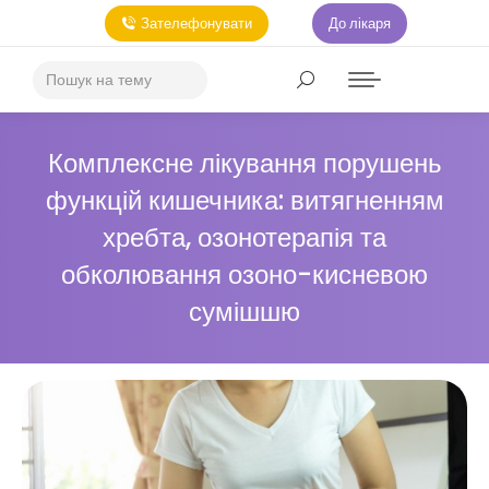
Зателефонувати
До лікаря
Комплексне лікування порушень
функцій кишечника: витягненням
хребта, озонотерапія та
обколювання озоно-кисневою
сумішшю