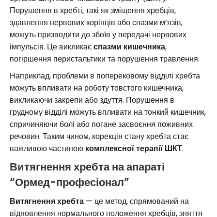
Порушення в хребті, такі як зміщення хребців,
здавлення нервових корінців або спазми м’язів,
можуть призводити до збоїв у передачі нервових
імпульсів. Це викликає
спазми кишечника
,
погіршення перистальтики та порушення травлення.
Наприклад, проблеми в поперековому відділі хребта
можуть впливати на роботу товстого кишечника,
викликаючи закрепи або здуття. Порушення в
грудному відділі можуть впливати на тонкий кишечник,
спричиняючи болі або погане засвоєння поживних
речовин. Таким чином, корекція стану хребта стає
важливою частиною
комплексної терапії ШКТ
.
Витягнення хребта на апараті
“Ормед-професіонал”
Витягнення хребта
— це метод, спрямований на
відновлення нормального положення хребців, зняття