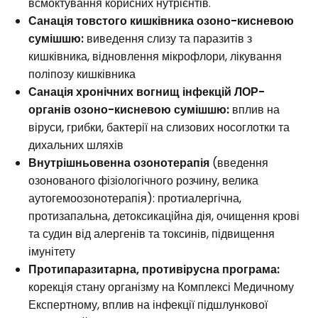
всмоктування корисних нутрієнтів.
Санація товстого кишківника озоно-кисневою
сумішшю:
виведення слизу та паразитів з
кишківника, відновлення мікрофлори, лікування
поліпозу кишківника
Санація хронічних вогнищ інфекцій ЛОР-
органів озоно-кисневою сумішшю:
вплив на
віруси, грибки, бактерії на слизових носоглотки та
дихальних шляхів
Внутрішньовенна озонотерапія
(введення
озонованого фізіологічного розчину, велика
аутогемоозонотерапія): протиалергічна,
протизапальна, детоксикаційна дія, очищення крові
та судин від алергенів та токсинів, підвищення
імунітету
Протипаразитарна, противірусна програма:
корекція стану організму на Комплексі Медичному
Експертному, вплив на інфекції підшлункової