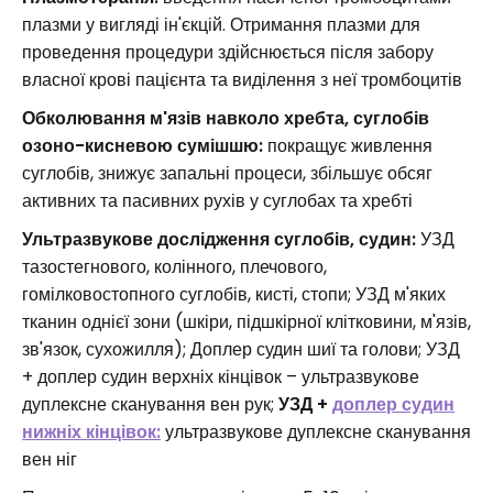
плазми у вигляді ін'єкцій. Отримання плазми для
проведення процедури здійснюється після забору
власної крові пацієнта та виділення з неї тромбоцитів
Обколювання м'язів навколо хребта, суглобів
озоно-кисневою сумішшю:
покращує живлення
суглобів, знижує запальні процеси, збільшує обсяг
активних та пасивних рухів у суглобах та хребті
Ультразвукове дослідження суглобів, судин:
УЗД
тазостегнового, колінного, плечового,
гомілковостопного суглобів, кисті, стопи; УЗД м'яких
тканин однієї зони (шкіри, підшкірної клітковини, м'язів,
зв'язок, сухожилля); Доплер судин шиї та голови; УЗД
+ доплер судин верхніх кінцівок – ультразвукове
дуплексне сканування вен рук;
УЗД +
доплер судин
нижніх кінцівок:
ультразвукове дуплексне сканування
вен ніг