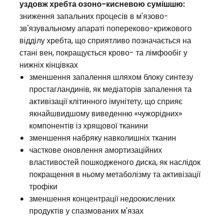
уздовж хребта озоно-кисневою сумішшю:
зниження запальних процесів в м'язово-
зв'язувальному апараті попереково-крижового
відділу хребта, що сприятливо позначається на
стані вен, покращується крово- та лімфообіг у
нижніх кінцівках
зменшення запалення шляхом блоку синтезу
простагландинів, як медіаторів запалення та
активізації клітинного імунітету, що сприяє
якнайшвидшому виведенню «чужорідних»
компонентів із хрящової тканини
зменшення набряку навколишніх тканин
часткове оновлення амортизаційних
властивостей пошкодженого диска, як наслідок
покращення в ньому метаболізму та активізації
трофіки
зменшення концентрації недоокислених
продуктів у спазмованих м'язах