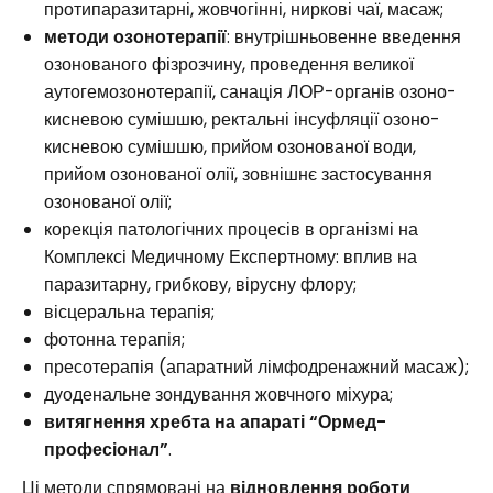
протипаразитарні, жовчогінні, ниркові чаї, масаж;
методи озонотерапії
: внутрішньовенне введення
озонованого фізрозчину, проведення великої
аутогемозонотерапії, санація ЛОР-органів озоно-
кисневою сумішшю, ректальні інсуфляції озоно-
кисневою сумішшю, прийом озонованої води,
прийом озонованої олії, зовнішнє застосування
озонованої олії;
корекція патологічних процесів в організмі на
Комплексі Медичному Експертному: вплив на
паразитарну, грибкову, вірусну флору;
вісцеральна терапія;
фотонна терапія;
пресотерапія (апаратний лімфодренажний масаж);
дуоденальне зондування жовчного міхура;
витягнення хребта на апараті “Ормед-
професіонал”
.
Ці методи спрямовані на
відновлення роботи