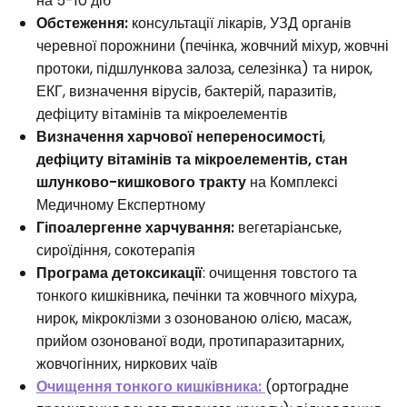
на 5-10 діб
Обстеження:
консультації лікарів, УЗД органів
черевної порожнини (печінка, жовчний міхур, жовчні
протоки, підшлункова залоза, селезінка) та нирок,
ЕКГ, визначення вірусів, бактерій, паразитів,
дефіциту вітамінів та мікроелементів
Визначення харчової непереносимості
,
дефіциту вітамінів та мікроелементів, стан
шлунково-кишкового тракту
на Комплексі
Медичному Експертному
Гіпоалергенне харчування:
вегетаріанське,
сироїдіння, сокотерапія
Програма детоксикації
: очищення товстого та
тонкого кишківника, печінки та жовчного міхура,
нирок, мікроклізми з озонованою олією, масаж,
прийом озонованої води, протипаразитарних,
жовчогінних, ниркових чаїв
Очищення тонкого кишківника:
(ортоградне