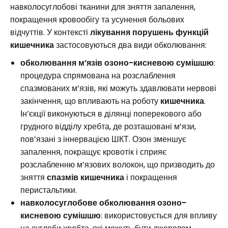
навколосуглобові тканини для зняття запалення,
покращення кровообігу та усунення больових
відчуттів. У контексті
лікування порушень функцій
кишечника
застосовуються два види обколювання:
обколювання м’язів озоно-кисневою сумішшю
:
процедура спрямована на розслаблення
спазмованих м’язів, які можуть здавлювати нервові
закінчення, що впливають на роботу
кишечника
.
Ін’єкції виконуються в ділянці поперекового або
грудного відділу хребта, де розташовані м’язи,
пов’язані з іннервацією ШКТ. Озон зменшує
запалення, покращує кровотік і сприяє
розслабленню м’язових волокон, що призводить до
зняття
спазмів кишечника
і покращення
перистальтики.
навколосуглобове обколювання озоно-
кисневою сумішшю
: використовується для впливу