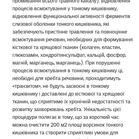
промивання всього травного каналу): відновлення
процесів всмоктування у тонкому кишківнику,
відновлення функціональної активності ферментів
слизової оболонки тонкого кишківника, які
забезпечують пристінне травлення та повноцінне
всмоктування речовин, необхідних для формування
кісткової та хрящової тканин (колаген, еластин,
глюкозамін, хондроїтинсульфат, кальцій, фосфор,
магній, марганець, марганець). При порушенні
процесів всмоктування в тонкому кишківнику ці,
необхідні для хребта речовини, проходитимуть
«транзитом», не будуть засвоєні в тонкому
кишківнику і доставлені до кісткової та хрящової
тканин, що сприятиме їх хронічній недостатності та
розвитку захворювань хребта. Унікальність цієї
процедури полягає в тому, що за короткий час
можна очистити 200 м2 площі ворсинок тонкого
кишківника та створити сприятливі умови для