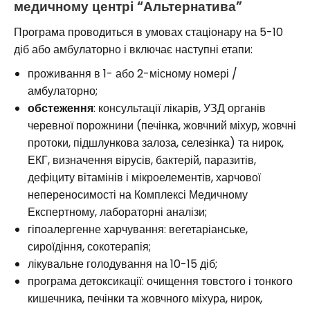
медичному центрі “Альтернатива”
Програма проводиться в умовах стаціонару на 5-10
діб або амбулаторно і включає наступні етапи:
проживання в 1- або 2-місному номері /
амбулаторно;
обстеження
: консультації лікарів, УЗД органів
черевної порожнини (печінка, жовчний міхур, жовчні
протоки, підшлункова залоза, селезінка) та нирок,
ЕКГ, визначення вірусів, бактерій, паразитів,
дефіциту вітамінів і мікроелементів, харчової
непереносимості на Комплексі Медичному
Експертному, лабораторні аналізи;
гіпоалергенне харчування: вегетаріанське,
сироїдіння, сокотерапія;
лікувальне голодування на 10-15 діб;
програма детоксикації: очищення товстого і тонкого
кишечника, печінки та жовчного міхура, нирок,