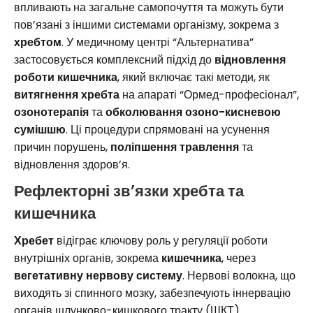
впливають на загальне самопочуття та можуть бути
пов’язані з іншими системами організму, зокрема з
хребтом
. У медичному центрі “Альтернатива”
застосовується комплексний підхід до
відновлення
роботи кишечника
, який включає такі методи, як
витягнення хребта
на апараті “Ормед-професіонал”,
озонотерапія
та
обколювання озоно-кисневою
сумішшю
. Ці процедури спрямовані на усунення
причин порушень,
поліпшення травлення
та
відновлення здоров’я.
Рефлекторні зв’язки хребта та
кишечника
Хребет
відіграє ключову роль у регуляції роботи
внутрішніх органів, зокрема
кишечника
, через
вегетативну нервову систему
. Нервові волокна, що
виходять зі спинного мозку, забезпечують іннервацію
органів шлунково-кишкового тракту (ШКТ).