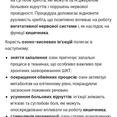
на суглоби хребта, які можуть бути джерелом
больових відчуттів і порушень нервової
провідності. Процедура допомагає відновити
рухливість хребта, що позитивно впливає на роботу
вегетативної нервової системи
і, як наслідок, на
функції
кишечника
.
Користь
озоно-кисневих ін’єкцій
полягає в
наступному:
зняття запалення
: озон пригнічує запальні
процеси в тканинах, що особливо важливо при
хронічних захворюваннях ШКТ;
покращення обмінних процесів
: озон активізує
метаболізм на клітинному рівні, покращуючи
засвоєння поживних речовин;
усунення больових відчуттів
: ін’єкції знімають
м’язові та суглобові болі, які можуть
опосередковано впливати на роботу
кишечника
;
стимуляція регенерації
: озон сприяє відновленню