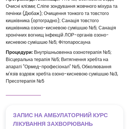
Очисні клізми; Сліпе зондування жовчного міхура та
печінки (Дюбаж); Очищення тонкого та товстого
кишківника (ортоградно); Санація товстого
кишківника озоно-кисневою сумішшю №5; Санація
хронічних вогнищ інфекцій ЛОР-органів озоно-
кисневою сумішшю №5; Фітопаросауна
Процедури:
Внутрішньовенна озонотерапія №5;
Вісцеральна терапія №5; Витягнення хребта на
апараті "Ормед-професіонал" №5, Обколювання
м'язів вздовж хребта озоно-кисневою сумішшю №3,
Пресотерапія №5
ЗАПИС НА АМБУЛАТОРНИЙ КУРС
ЛІКУВАННЯ ЗАХВОРЮВАНЬ