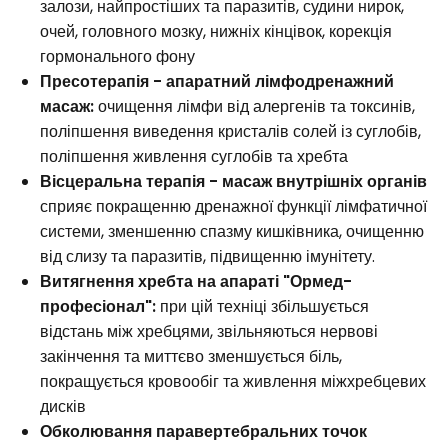
залози, найпростіших та паразитів, судини нирок,
очей, головного мозку, нижніх кінцівок, корекція
гормонального фону
Пресотерапія - апаратний лімфодренажний
масаж:
очищення лімфи від алергенів та токсинів,
поліпшення виведення кристалів солей із суглобів,
поліпшення живлення суглобів та хребта
Вісцеральна терапія - масаж внутрішніх органів
сприяє покращенню дренажної функції лімфатичної
системи, зменшенню спазму кишківника, очищенню
від слизу та паразитів, підвищенню імунітету.
Витягнення хребта на апараті "Ормед-
професіонал":
при цій техніці збільшується
відстань між хребцями, звільняються нервові
закінчення та миттєво зменшується біль,
покращується кровообіг та живлення міжхребцевих
дисків
Обколювання паравертебральних точок