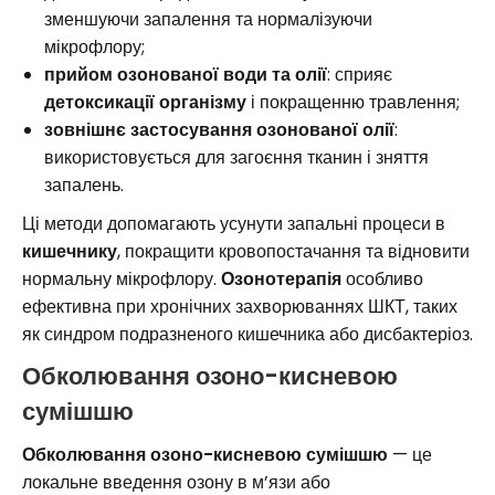
зменшуючи запалення та нормалізуючи
мікрофлору;
прийом озонованої води та олії
: сприяє
детоксикації організму
і покращенню травлення;
зовнішнє застосування озонованої олії
:
використовується для загоєння тканин і зняття
запалень.
Ці методи допомагають усунути запальні процеси в
кишечнику
, покращити кровопостачання та відновити
нормальну мікрофлору.
Озонотерапія
особливо
ефективна при хронічних захворюваннях ШКТ, таких
як синдром подразненого кишечника або дисбактеріоз.
Обколювання озоно-кисневою
сумішшю
Обколювання озоно-кисневою сумішшю
— це
локальне введення озону в м’язи або