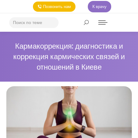
Позвонить нам
К врачу
Кармакоррекция: диагностика и
коррекция кармических связей и
отношений в Киеве