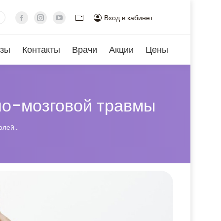
Вход в кабинет
зы
Контакты
Врачи
Акции
Цены
пно-мозговой травмы
болей…