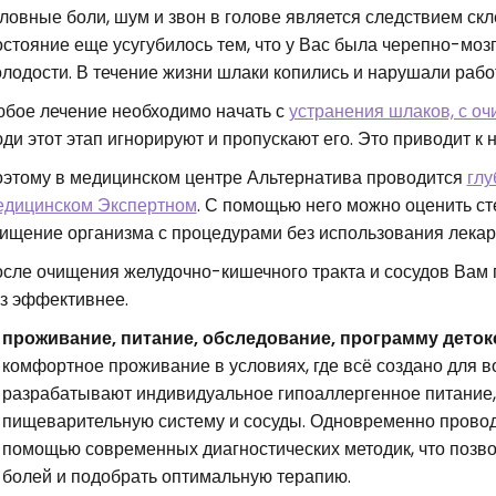
ловные боли, шум и звон в голове является следствием скл
стояние еще усугубилось тем, что у Вас была черепно-мозг
лодости. В течение жизни шлаки копились и нарушали работу
бое лечение необходимо начать с
устранения шлаков, с оч
ди этот этап игнорируют и пропускают его. Это приводит к
этому в медицинском центре Альтернатива проводится
глу
дицинском Экспертном
. С помощью него можно оценить ст
ищение организма с процедурами без использования лекар
сле очищения желудочно-кишечного тракта и сосудов Вам п
з эффективнее.
проживание, питание, обследование, программу деток
комфортное проживание в условиях, где всё создано для в
разрабатывают индивидуальное гипоаллергенное питание, 
пищеварительную систему и сосуды. Одновременно провод
помощью современных диагностических методик, что позво
болей и подобрать оптимальную терапию.