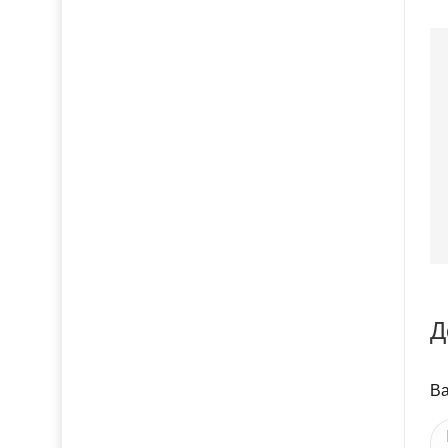
Д
Ва
Ва