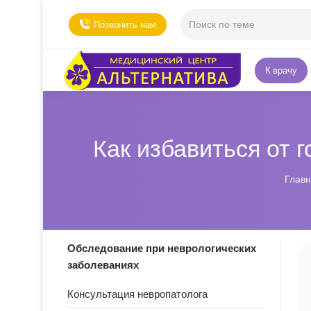
Позвонить нам
К врачу
Как избавиться от 
Вы з
Глав
Обследование при неврологических
заболеваниях
Консультация невропатолога