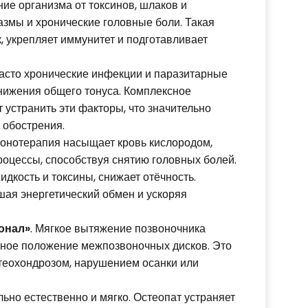
ие организма от токсинов, шлаков и
азмы и хронические головные боли. Такая
, укрепляет иммунитет и подготавливает
асто хронические инфекции и паразитарные
снижения общего тонуса. Комплексное
устранить эти факторы, что значительно
 обострения.
зонотерапия насыщает кровь кислородом,
оцессы, способствуя снятию головных болей.
кость и токсины, снижает отёчность.
шая энергетический обмен и ускоряя
онал»
. Мягкое вытяжение позвоночника
ное положение межпозвоночных дисков. Это
теохондрозом, нарушением осанки или
ьно естественно и мягко. Остеопат устраняет