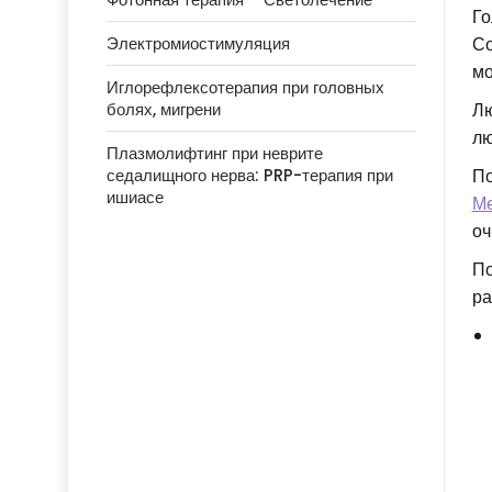
Го
Со
Электромиостимуляция
мо
Иглорефлексотерапия при головных
Лю
болях, мигрени
лю
Плазмолифтинг при неврите
По
седалищного нерва: PRP-терапия при
ишиасе
Ме
оч
По
ра