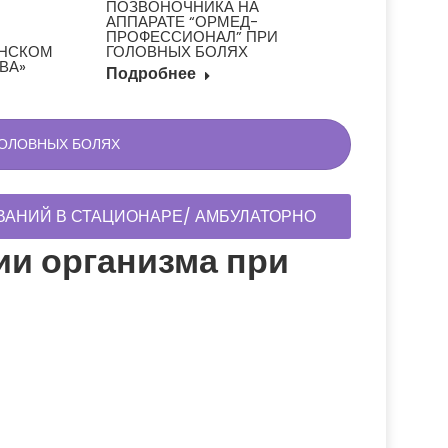
ПОЗВОНОЧНИКА НА
СГУСТИЛ
АППАРАТЕ “ОРМЕД-
НАЧАЛИ
ПРОФЕССИОНАЛ” ПРИ
Подроб
ИНСКОМ
ГОЛОВНЫХ БОЛЯХ
ВА»
Подробнее
ГОЛОВНЫХ БОЛЯХ
АНИЙ В СТАЦИОНАРЕ/ АМБУЛАТОРНО
ии организма при