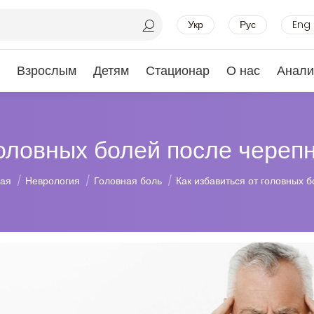
Укр
Рус
Eng
Взрослым
Детям
Стационар
О нас
Анали
головных болей после чере
десь:
ная
Неврология
Головная боль
Как избавиться от головных 