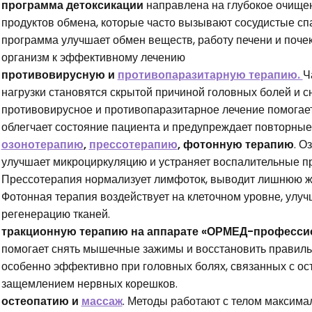
программа детоксикации
направлена на глубокое очищен
продуктов обмена, которые часто вызывают сосудистые сп
программа улучшает обмен веществ, работу печени и почек
организм к эффективному лечению
противовирусную и
противопаразитарную терапию.
Ч
нагрузки становятся скрытой причиной головных болей и 
противовирусное и противопаразитарное лечение помогает 
облегчает состояние пациента и предупреждает повторные
озонотерапию
,
прессотерапию
, фотонную терапию
. О
улучшает микроциркуляцию и устраняет воспалительные пр
Прессотерапия нормализует лимфоток, выводит лишнюю жид
Фотонная терапия воздействует на клеточном уровне, улуч
регенерацию тканей.
тракционную терапию на аппарате «ОРМЕД-професси
помогает снять мышечные зажимы и восстановить правиль
особенно эффективно при головных болях, связанных с ос
защемлением нервных корешков.
остеопатию и
массаж
. Методы работают с телом максимал