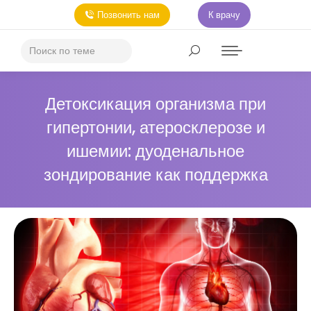
Позвонить нам
К врачу
Детоксикация организма при
гипертонии, атеросклерозе и
ишемии: дуоденальное
зондирование как поддержка