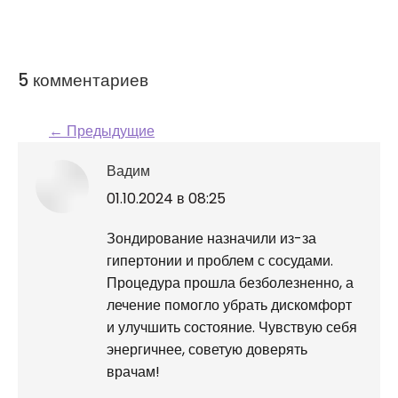
5 комментариев
← Предыдущие
Навигация по
Вадим
комментариям
говорит:
01.10.2024 в 08:25
Зондирование назначили из-за
гипертонии и проблем с сосудами.
Процедура прошла безболезненно, а
лечение помогло убрать дискомфорт
и улучшить состояние. Чувствую себя
энергичнее, советую доверять
врачам!