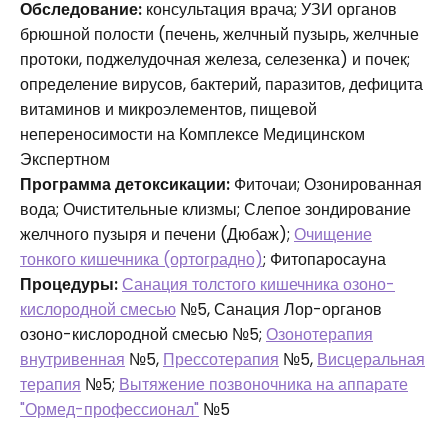
Обследование:
консультация врача; УЗИ органов
брюшной полости (печень, желчный пузырь, желчные
протоки, поджелудочная железа, селезенка) и почек;
определение вирусов, бактерий, паразитов, дефицита
витаминов и микроэлементов, пищевой
непереносимости на Комплексе Медицинском
Экспертном
Программа детоксикации:
Фиточаи; Озонированная
вода; Очистительные клизмы; Слепое зондирование
желчного пузыря и печени (Дюбаж);
Очищение
тонкого кишечника (ортоградно)
; Фитопаросауна
Процедуры:
Санация толстого кишечника озоно-
кислородной смесью
№5, Санация Лор-органов
озоно-кислородной смесью №5;
Озонотерапия
внутривенная
№5,
Прессотерапия
№5,
Висцеральная
терапия
№5;
Вытяжение позвоночника на аппарате
"Ормед-профессионал"
№5