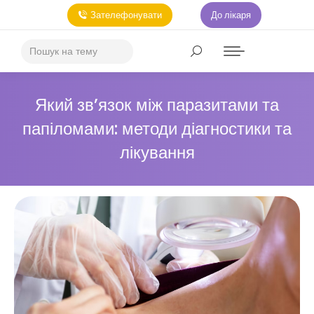
Зателефонувати
До лікаря
Який зв’язок між паразитами та
папіломами: методи діагностики та
лікування