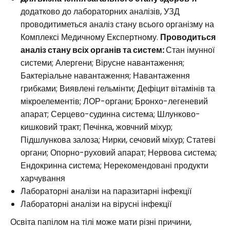
додатково до лабораторних аналізів, УЗД
проводитиметься аналіз стану всього організму на
Комплексі Медичному Експертному.
Проводиться
аналіз стану всіх органів та систем:
Стан імунної
системи;
Алергени;
Вірусне навантаження;
Бактеріальне навантаження;
Навантаження
грибками;
Виявлені гельмінти;
Дефіцит вітамінів та
мікроелементів;
ЛОР-органи;
Бронхо-легеневий
апарат;
Серцево-судинна система;
Шлунково-
кишковий тракт;
Печінка, жовчний міхур;
Підшлункова залоза;
Нирки, сечовий міхур;
Статеві
органи;
Опорно-руховий апарат;
Нервова система;
Ендокринна система;
Нерекомендовані продукти
харчування
Лабораторні аналізи на паразитарні інфекції
Лабораторні аналізи на вірусні інфекції
Освіта папілом на тілі може мати різні причини,