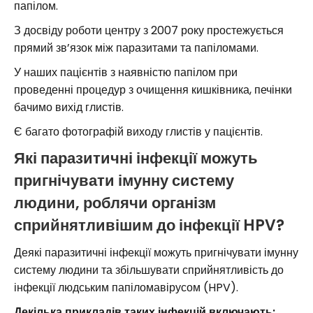
папілом.
З досвіду роботи центру з 2007 року простежується
прямий зв’язок між паразитами та папіломами.
У наших пацієнтів з наявністю папілом при
проведенні процедур з очищення кишківника, печінки
бачимо вихід глистів.
Є багато фотографій виходу глистів у пацієнтів.
Які паразитичні інфекції можуть
пригнічувати імунну систему
людини, роблячи організм
сприйнятливішим до інфекції HPV?
Деякі паразитичні інфекції можуть пригнічувати імунну
систему людини та збільшувати сприйнятливість до
інфекції людським папіломавірусом (HPV).
Декілька прикладів таких інфекцій включають: