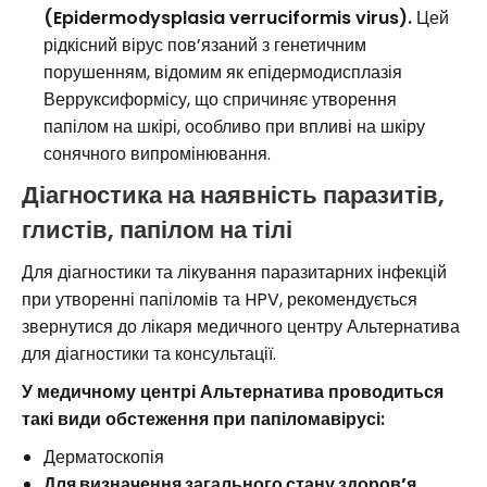
(Epidermodysplasia verruciformis virus).
Цей
рідкісний вірус пов’язаний з генетичним
порушенням, відомим як епідермодисплазія
Верруксиформісу, що спричиняє утворення
папілом на шкірі, особливо при впливі на шкіру
сонячного випромінювання.
Діагностика на наявність паразитів,
глистів, папілом на тілі
Для діагностики та лікування паразитарних інфекцій
при утворенні папіломів та HPV, рекомендується
звернутися до лікаря медичного центру Альтернатива
для діагностики та консультації.
У медичному центрі Альтернатива проводиться
такі види обстеження при папіломавірусі:
Дерматоскопія
Для визначення загального стану здоров’я