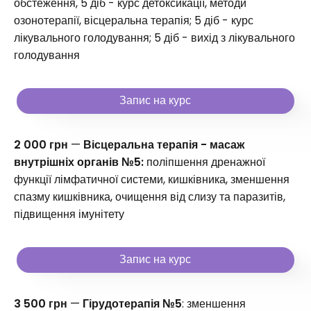
обстеження, 5 діб - курс детоксикації, методи
озонотерапії, вісцеральна терапія; 5 діб - курс
лікувального голодування; 5 діб - вихід з лікувального
голодування
Запис на курс
2 000 грн
—
Вісцеральна терапія - масаж
внутрішніх органів №5:
поліпшення дренажної
функції лімфатичної системи, кишківника, зменшення
спазму кишківника, очищення від слизу та паразитів,
підвищення імунітету
Запис на курс
3 500 грн
—
Гірудотерапія №5
: зменшення