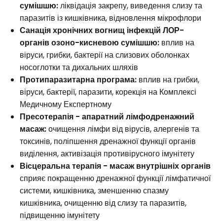
сумішшю:
ліквідація закрепу, виведення слизу та
паразитів із кишківника, відновлення мікрофлори
Санація хронічних вогнищ інфекцій ЛОР-
органів озоно-кисневою сумішшю:
вплив на
віруси, грибки, бактерії на слизових оболонках
носоглотки та дихальних шляхів
Протипаразитарна програма:
вплив на грибки,
віруси, бактерії, паразити, корекція на Комплексі
Медичному Експертному
Пресотерапія - апаратний лімфодренажний
масаж:
очищення лімфи від вірусів, алергенів та
токсинів, поліпшення дренажної функції органів
виділення, активізація противірусного імунітету
Вісцеральна терапія - масаж внутрішніх органів
сприяє покращенню дренажної функції лімфатичної
системи, кишківника, зменшенню спазму
кишківника, очищенню від слизу та паразитів,
підвищенню імунітету