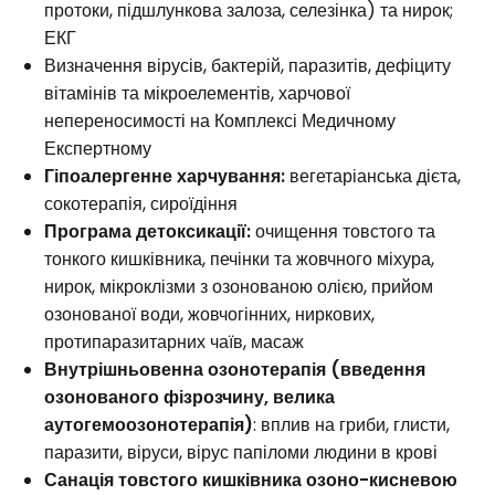
протоки, підшлункова залоза, селезінка) та нирок;
ЕКГ
Визначення вірусів, бактерій, паразитів, дефіциту
вітамінів та мікроелементів, харчової
непереносимості на Комплексі Медичному
Експертному
Гіпоалергенне харчування:
вегетаріанська дієта,
сокотерапія, сироїдіння
Програма детоксикації:
очищення товстого та
тонкого кишківника, печінки та жовчного міхура,
нирок, мікроклізми з озонованою олією, прийом
озонованої води, жовчогінних, ниркових,
протипаразитарних чаїв, масаж
Внутрішньовенна озонотерапія (введення
озонованого фізрозчину, велика
аутогемоозонотерапія)
: вплив на гриби, глисти,
паразити, віруси, вірус папіломи людини в крові
Санація товстого кишківника озоно-кисневою