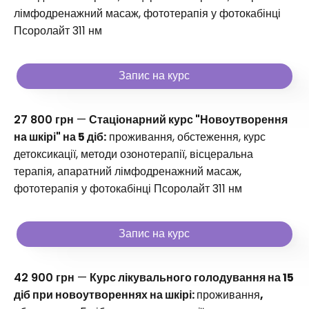
лімфодренажний масаж, фототерапія у фотокабінці
Псоролайт 311 нм
Запис на курс
27 800 грн
—
Стаціонарний курс "Новоутворення
на шкірі" на 5 діб:
проживання, обстеження, курс
детоксикації, методи озонотерапії, вісцеральна
терапія, апаратний лімфодренажний масаж,
фототерапія у фотокабінці Псоролайт 311 нм
Запис на курс
42 900 грн
—
Курс лікувального голодування на 15
діб при новоутвореннях на шкірі:
проживання
,