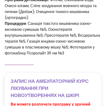
Очисні клізми; Сліпе зондування жовчного міхура та
печінки (Дюбаж); Очищення тонкого кишківника
(ортоградно)
Процедури
: Санація товстого кишківника озоно-
кисневою сумішшю №5, Озонотерапія
внутрішньовенна №5, Пресотерапія №5, Вісцеральна
терапія №5, Газація кінцівки озоно-кисневою
сумішшю в пластиковому мішку №5; Фототерапія у
фотокабінці Псоролайт 311 нм №3
ЗАПИС НА АМБУЛАТОРНИЙ КУРС
ЛІКУВАННЯ ПРИ
НОВОУТВОРЕННЯХ НА ШКІРІ
Ви можете розпочати програму у зручний