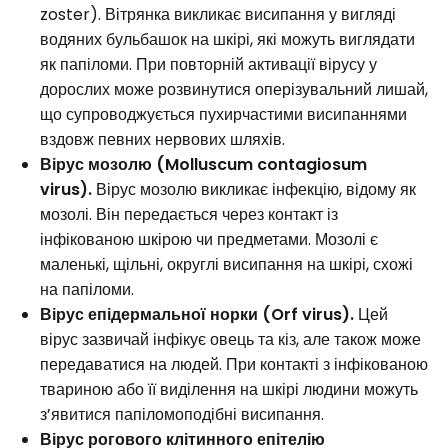
zoster). Вітрянка викликає висипання у вигляді
водяних бульбашок на шкірі, які можуть виглядати
як папіломи. При повторній активації вірусу у
дорослих може розвинутися оперізувальний лишай,
що супроводжується пухирчастими висипаннями
вздовж певних нервових шляхів.
Вірус мозолю (Molluscum contagiosum
virus).
Вірус мозолю викликає інфекцію, відому як
мозолі. Він передається через контакт із
інфікованою шкірою чи предметами. Мозолі є
маленькі, щільні, округлі висипання на шкірі, схожі
на папіломи.
Вірус епідермальної норки (Orf virus).
Цей
вірус зазвичай інфікує овець та кіз, але також може
передаватися на людей. При контакті з інфікованою
твариною або її виділення на шкірі людини можуть
з’явитися папіломоподібні висипання.
Вірус рогового клітинного епітелію