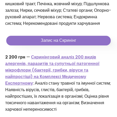
кишковий тракт; Печінка, жовчний міхур; Підшлункова
залоза; Нирки, сечовий міхур; Статеві органи; Опорно-
руховий апарат; Нервова система; Ендокринна
система; Нерекомендовані продукти харчування
Запис на Скринінг
2 200 грн
—
Скринінговий аналіз 200 видів
алергенів, паразитів та супутньої патогенної
мікрофлори
(бактерії, грибки, віруси та
найпростіші) на Комплексі Медичному
Експертному
: Аналіз стану травної та імунної систем;
Наявність вірусів, глистів, бактерій, грибків,
найпростіших, їх локалізація в організмі; Оцінка рівня
токсичного навантаження на організм; Визначення
харчової непереносимості