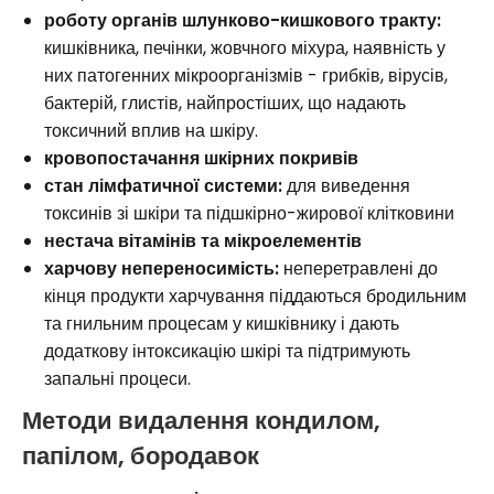
роботу органів шлунково-кишкового тракту:
кишківника, печінки, жовчного міхура, наявність у
них патогенних мікроорганізмів - грибків, вірусів,
бактерій, глистів, найпростіших, що надають
токсичний вплив на шкіру.
кровопостачання шкірних покривів
стан лімфатичної системи:
для виведення
токсинів зі шкіри та підшкірно-жирової клітковини
нестача вітамінів та мікроелементів
харчову непереносимість:
неперетравлені до
кінця продукти харчування піддаються бродильним
та гнильним процесам у кишківнику і дають
додаткову інтоксикацію шкірі та підтримують
запальні процеси.
Методи видалення кондилом,
папілом, бородавок