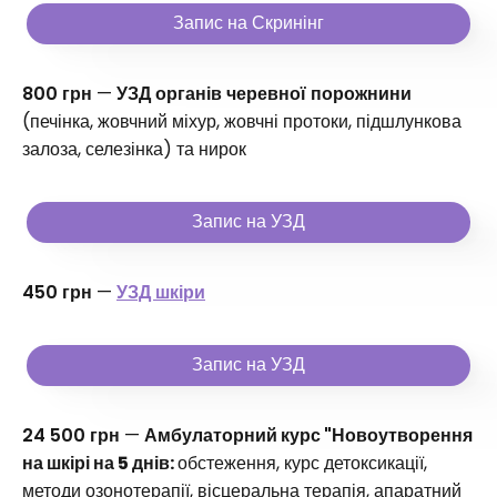
Запис на Скринінг
800 грн
—
УЗД органів черевної порожнини
(печінка, жовчний міхур, жовчні протоки, підшлункова
залоза, селезінка) та нирок
Запис на УЗД
450 грн
—
УЗД шкіри
Запис на УЗД
24 500 грн
—
Амбулаторний курс "Новоутворення
на шкірі на 5 днів:
обстеження, курс детоксикації,
методи озонотерапії, вісцеральна терапія, апаратний