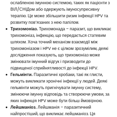
ослабленою імунною системою, таких як пацієнти з
ВІЛ/СНІДом або одержують імуносупресивну
терапію. Це може збільшити ризик інфекції HPV та
розвитку пов’язаних з нею папілом.
Трихомоніаз.
Трихомонада – паразит, що викликає
трихомоніаз, інфекцію, що передається статевим
шляхом. Хоча точний механізм взаємодії між
трихомоніазом і HPV не є цілком зрозумілим, деякі
дослідження показують, що трихомоніаз може
змінювати імунний відгук і призводити до
підвищеної сприйнятливості до інфекції HPV.
Гельмінти.
Паразитичні хробаки, такі як глисти,
можуть викликати хронічні інфекції у людей. Деякі
гельмінти можуть пригнічувати імунну систему,
змінюючи імунну відповідь та створюючи умови, за
яких інфекція HPV може бути більш ймовірною.
Лейшманіоз.
Лейшманія – паразитичний
найпростіший, що викликає лейшманіоз. Ця