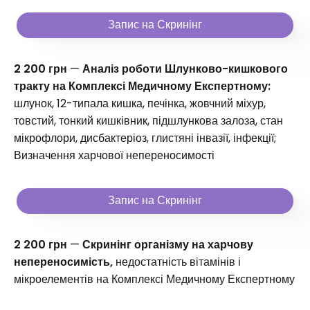
Запис на Скринінг
2 200 грн
—
Аналіз роботи Шлунково-кишкового
тракту на Комплексі Медичному Експертному:
шлунок, 12-типала кишка, печінка, жовчний міхур,
товстий, тонкий кишківник, підшлункова залоза, стан
мікрофлори, дисбактеріоз, глистяні інвазії, інфекції;
Визначення харчової непереносимості
Запис на Скринінг
2 200 грн
—
Скринінг організму на харчову
непереносимість,
недостатність вітамінів і
мікроелементів на Комплексі Медичному Експертному