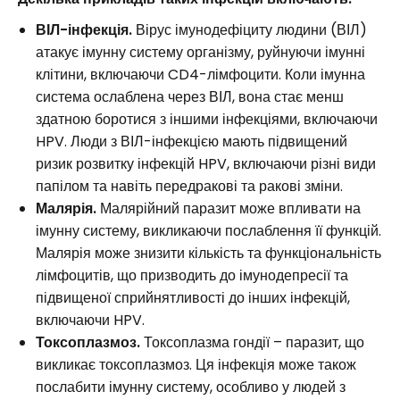
ВІЛ-інфекція.
Вірус імунодефіциту людини (ВІЛ)
атакує імунну систему організму, руйнуючи імунні
клітини, включаючи CD4-лімфоцити. Коли імунна
система ослаблена через ВІЛ, вона стає менш
здатною боротися з іншими інфекціями, включаючи
HPV. Люди з ВІЛ-інфекцією мають підвищений
ризик розвитку інфекцій HPV, включаючи різні види
папілом та навіть передракові та ракові зміни.
Малярія.
Малярійний паразит може впливати на
імунну систему, викликаючи послаблення її функцій.
Малярія може знизити кількість та функціональність
лімфоцитів, що призводить до імунодепресії та
підвищеної сприйнятливості до інших інфекцій,
включаючи HPV.
Токсоплазмоз.
Токсоплазма гондії – паразит, що
викликає токсоплазмоз. Ця інфекція може також
послабити імунну систему, особливо у людей з