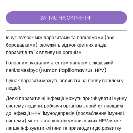
Існує зв’язок між паразитами та папіломами (або
бородавками), залежить від конкретних видів
паразитів та їх впливу на організм.
Головним зухвалим агентом папілом є людський
папіломавірус (Human Papillomavirus, HPV).
Однак паразити можуть впливати на появу папілом у
людей.
Деякі паразитичні інфекції можуть пригнічувати імунну
систему людини, роблячи організм сприйнятливішим
до інфекції HPV. Імунодепресія (послаблення імунної
системи) може створювати умови, в яких HPV може
легше інфікувати клітини та призводити до розвитку