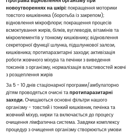
Програма відновлення організму при
новоутвореннях на шкірі:
покращення моторики
товстого кишківника (боротьба із закрепом);
відновлення мікрофлори; покращення процесів
всмоктування жирів, білків, вуглеводів, вітамінів та
мікроелементів у тонкому кишківнику; відновлення
секреторної функції шлунка, підшлункової залози,
кишківника; протипаразитарні заходи; активізація
роботи жовчного міхура та печінки з виведення
токсинів з організму, нормалізація властивостей жовчі
з розщеплення жирів
За 5 - 10 днів стаціонарної програми/амбулаторно
дітям проводяться очисні та
протипаразитарні
заходи.
Очищаються основні фільтри нашого
організму - товстий і тонкий кишківник, печінка та
жовчний міхур, нирки та включається до процесу
очищення лімфатична система. Завдяки комплексу
процедур з очищення організму створюються умови