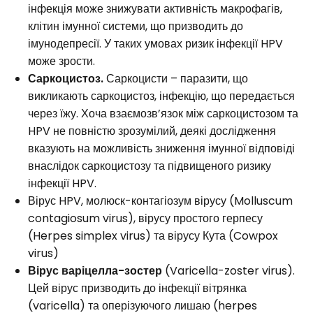
інфекція може знижувати активність макрофагів,
клітин імунної системи, що призводить до
імунодепресії. У таких умовах ризик інфекції HPV
може зрости.
Саркоцистоз.
Саркоцисти – паразити, що
викликають саркоцистоз, інфекцію, що передається
через їжу. Хоча взаємозв’язок між саркоцистозом та
HPV не повністю зрозумілий, деякі дослідження
вказують на можливість зниження імунної відповіді
внаслідок саркоцистозу та підвищеного ризику
інфекції HPV.
Вірус HPV, молюск-контагіозум вірусу (Molluscum
contagiosum virus), вірусу простого герпесу
(Herpes simplex virus) та вірусу Кута (Cowpox
virus)
Вірус варіцелла-зостер
(Varicella-zoster virus).
Цей вірус призводить до інфекції вітрянка
(varicella) та оперізуючого лишаю (herpes