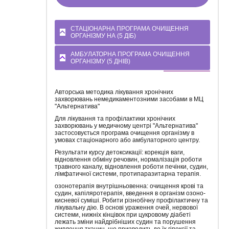
СТАЦІОНАРНА ПРОГРАМА ОЧИЩЕННЯ
ОРГАНІЗМУ НА (5 ДІБ)
АМБУЛАТОРНА ПРОГРАМА ОЧИЩЕННЯ
ОРГАНІЗМУ (5 ДНІВ)
Авторська методика лікування хронічних
захворювань немедикаментозними засобами в МЦ
"Альтернатива"
Для лікування та профілактики хронічних
захворювань у медичному центрі "Альтернатива"
застосовується програма очищення організму в
умовах стаціонарного або амбулаторного центру.
Результати курсу детоксикації: корекція ваги,
відновлення обміну речовин, нормалізація роботи
травного каналу, відновлення роботи печінки, судин,
лімфатичної системи, протипаразитарна терапія.
озонотерапія внутрішньовенна: очищення крові та
судин, капіляротерапія, введення в організм озоно-
кисневої суміші. Робити різнобічну профілактичну та
лікувальну дію. В основі ураження очей, нервової
системи, нижніх кінцівок при цукровому діабеті
лежать зміни найдрібніших судин та порушення
живлення тканин, що призводить до їх гіпоксії та