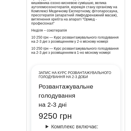
кишківника озоно-кисневою сумішшю, велика
аутогемоозонотерапія, корекція стану організму на
Комплексі Медичному Експертному, фітопаросауна,
пресотерапія (апаратний лімфодренажний масаж),
витягнення хребта на апараті "Ормед -
професіонал"
Неділя – сокотерапія
10 250 грн — Курс розвантажувального голодування
на 2-3 дні з розміщенням у 2-х місному номері
10 250 грн — Курс розвантажувального голодування
на 2-3 дні з розміщенням в 1-но місному номері
ЗАПИС НА КУРС РОЗВАНТАЖУВАЛЬНОГО
ГОЛОДУВАННЯ НА 2-3 ДОБИ
Розвантажувальне
голодування
на 2-3 дні
9250
грн
Комплекс включає: