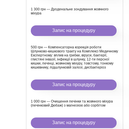
1 300 грн — Дуоденальне зондування жовчного
міхура
Запис на процедуру
500 грн — Компенсаторна корекція роботи
Шлунково-кишкового тракту на Комплексі Медичному
Експертному: вплив на грибки, віруси, бактерії,
глистяні інвазії, інфекції в шлунку, 12-ти персної
кишки, печінці, жовчному міхуру, товстому, тонкому
кишківнику, підшлунковій залозі, дисбактеріоз
Запис на процедуру
1 000 грн — Очищення печінки та жовчного міхура
(печінковий Дюбаж) з магнезією або сорбітом
Запис на процедуру