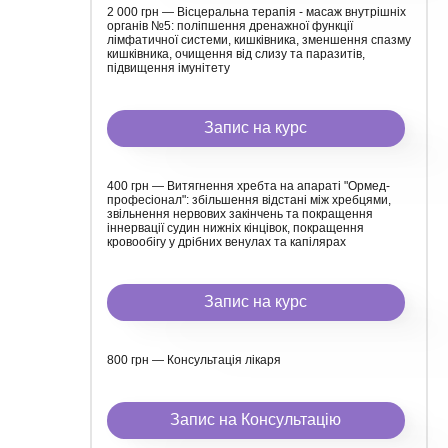
2 000 грн — Вісцеральна терапія - масаж внутрішніх
органів №5: поліпшення дренажної функції
лімфатичної системи, кишківника, зменшення спазму
кишківника, очищення від слизу та паразитів,
підвищення імунітету
Запис на курс
400 грн — Витягнення хребта на апараті "Ормед-
професіонал": збільшення відстані між хребцями,
звільнення нервових закінчень та покращення
іннервації судин нижніх кінцівок, покращення
кровообігу у дрібних венулах та капілярах
Запис на курс
800 грн — Консультація лікаря
Запис на Консультацію