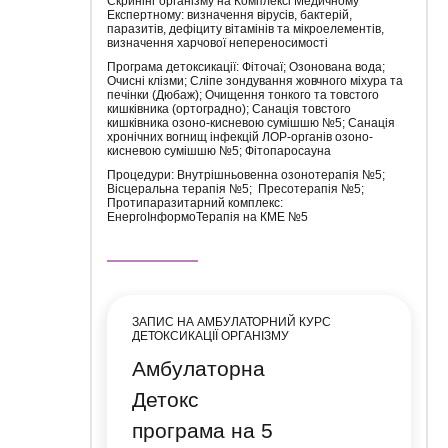
Скринінг організму на Комплексі Медичному
Експертному: визначення вірусів, бактерій,
паразитів, дефіциту вітамінів та мікроелементів,
визначення харчової непереносимості
Програма детоксикації: Фіточаї; Озонована вода;
Очисні клізми; Сліпе зондування жовчного міхура та
печінки (Дюбаж); Очищення тонкого та товстого
кишківника (ортоградно); Санація товстого
кишківника озоно-кисневою сумішшю №5; Санація
хронічних вогнищ інфекцій ЛОР-органів озоно-
кисневою сумішшю №5; Фітопаросауна
Процедури: Внутрішньовенна озонотерапія №5;
Вісцеральна терапія №5; Пресотерапія №5;
Протипаразитарний комплекс:
ЕнергоІнформоТерапія на КМЕ №5
ЗАПИС НА АМБУЛАТОРНИЙ КУРС
ДЕТОКСИКАЦІЇ ОРГАНІЗМУ
Амбулаторна
Детокс
програма на 5