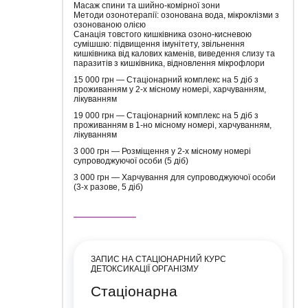
Масаж спини та шийно-комірної зони
Методи озонотерапії: озонована вода, мікроклізми з
озонованою олією
Санація товстого кишківника озоно-кисневою
сумішшю: підвищення імунітету, звільнення
кишківника від калових каменів, виведення слизу та
паразитів з кишківника, відновлення мікрофлори
15 000 грн — Стаціонарний комплекс на 5 діб з
проживанням у 2-х місному номері, харчуванням,
лікуванням
19 000 грн — Стаціонарний комплекс на 5 діб з
проживанням в 1-но місному номері, харчуванням,
лікуванням
3 000 грн — Розміщення у 2-х місному номері
супроводжуючої особи (5 діб)
3 000 грн — Харчування для супроводжуючої особи
(3-х разове, 5 діб)
ЗАПИС НА СТАЦІОНАРНИЙ КУРС
ДЕТОКСИКАЦІЇ ОРГАНІЗМУ
Стаціонарна