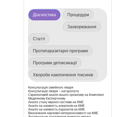
Діагностика
Процедури
Захворювання
Статті
Протипаразитарні програми
Програми детоксикації
Хвороби накопичення токсинів
Консультація сімейного лікаря
Консультація лікаря – натуропата
Скринінговий аналіз всього організму на Комплексі
Медичному Експертному
Аналіз стану імунної системи на КМЕ
Аналіз на наявність алергенів на КМЕ
Аналіз на наявність паразитів на КМЕ
Визначення харчової непереносимості на КМЕ
Дуоденальне зондування жовчного міхура