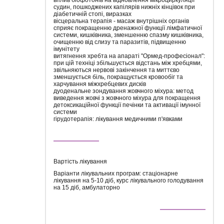
судин, пошкоджених капілярів нижніх кінцівок при
діабетичній стопі, виразках
вісцеральна терапія - масаж внутрішніх органів
сприяє покращенню дренажної функції лімфатичної
системи, кишківника, зменшенню спазму кишківника,
очищенню від слизу та паразитів, підвищенню
імунітету
витягнення хребта на апараті "Ормед-професіонал":
при цій техніці збільшується відстань між хребцями,
звільняються нервові закінчення та миттєво
зменшується біль, покращується кровообіг та
харчування міжхребцевих дисків
дуоденальне зондування жовчного міхура: метод
виведення жовчі з жовчного міхура для покращення
детоксикаційної функції печінки та активації імунної
системи
гірудотерапія: лікування медичними п'явками
Вартість лікування
Варіанти лікувальних програм: стаціонарне
лікування на 5-10 діб, курс лікувального голодування
на 15 діб, амбулаторно