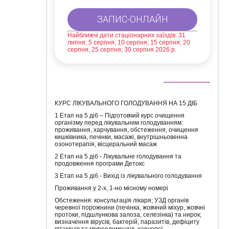
Найближчі дати стаціонарних заїздів: 31
липня; 5 серпня; 10 серпня; 15 серпня; 20
серпня; 25 серпня; 30 серпня 2026 р.
КУРС ЛІКУВАЛЬНОГО ГОЛОДУВАННЯ НА 15 ДІБ
1 Етап на 5 діб – Підготовчий курс очищення
організму перед лікувальним голодуванням:
проживання, харчування, обстеження, очищення
кишківника, печінки, масажі, внутрішньовенна
озонотерапія, вісцеральний масаж
2 Етап на 5 діб - Лікувальне голодування та
продовження програми Детокс
3 Етап на 5 діб - Вихід із лікувального голодування
Проживання у 2-х, 1-но місному номері
Обстеження: консультація лікаря; УЗД органів
черевної порожнини (печінка, жовчний міхур, жовчні
протоки, підшлункова залоза, селезінка) та нирок;
визначення вірусів, бактерій, паразитів, дефіциту
вітамінів та мікроелементів, харчової