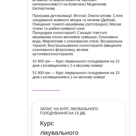
непереносимості на Комплексі Медичному
Експертному
Програма детоксикації: Фіточаї; Очисні клізми; Сліпе
зондування жовчного міхура та печінки (Дюбаж);
Очищення тонкого кишківника (ортоградно); Масаж
спини та шийно-комірної зони
Процедури озонотерапії: Санація товстого
кишківника озоно-кисневою сумішшю, Озонована
вода; Мікроклізми з озонованою олією; Вісцеральна
терапія; Внутрішньовенна озонотерапія (введення
озонованого фізрозчину, велика
аутогемоозонотерапія)
42 900 грн — Курс лікувального голодування на 15
днів з розміщенням у 2-х місному номері
51 900 грн — Курс лікувального голодування на 15
днів з розміщенням в 1-но місному номері
ЗАПИС НА КУРС ЛІКУВАЛЬНОГО
ГОЛОДУВАННЯ НА 15 ДІБ
Курс
лікувального