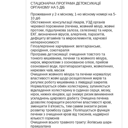
СТАЦІОНАРНА ПРОГРАМА ДЕТОКСИКАЦІЇ
ОРГАНІЗМУ НА 5 ДІБ
Проживання у 2-х місному, 1-но місному номері на 5-
10 діб
Обстеження: консультації лікарів, УЗД органів
черевної порожнини (печінка, жовчний міхур, жовчні
протоки, підшлункова залоза, селезінка) та нирок,
ЕКГ, визначення вірусів, алергенів, паразитів,
дефіциту вітамінів та мікроелементів, харчової
непереносимості
Гіпоалергенне харчування: вегетаріанське,
сироїдіння, сокотерапія
Програма детоксикації: очищення товстого та
тонкого кишківника, печінки та жовчного міхура,
нирок, мікроклізми з озонованою олією, прийом
озонованої води, протипаразитарних, жовчогінних,
ниркових чаїв, масаж
Очищення жовчного міхура та печінки нормалізує
властивості жовчі щодо розщеплення жирів та
регулює роботу кишківника з ліквідації закрепів.
Нормалізується обмін холестерину, зупиняється
відкладення холестерину в судинах серця, мозку,
нірок, нижніх кінцівок, що знижує ризик виникнення
ускладнень цукрового діабету. Очищена печінка
дозволяє покращити реологічні властивості крові,
зменшити її в'язкість, тим самим знизити ризик
розвитку тромбозу судин. Поліпшується функція
печінки з очищення крові від токсинів, надмірної
кількості гормонів
Очищення всього травного тракту: йогівська шарк-
пракшалана