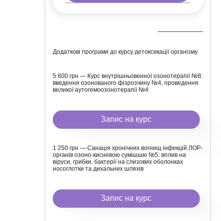
Додаткові програми до курсу детоксикації організму
5 600 грн — Курс внутрішньовенної озонотерапії №8:
введення озонованого фізрозчину №4, проведення
великої аутогемоозонотерапії №4
Запис на курс
1 250 грн — Санація хронічних вогнищ інфекцій ЛОР-
органів озоно-кисневою сумішшю №5: вплив на
віруси, грибки, бактерії на слизових оболонках
носоглотки та дихальних шляхів
Запис на курс