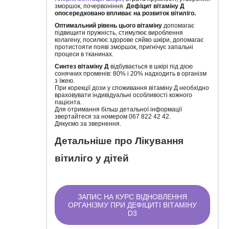
зморшок, почервоніння.
Дефіцит вітаміну Д
опосередковано впливає на розвиток вітиліго.
Оптимальний рівень цього вітаміну
допомагає
підвищити пружність, стимулює вироблення
колагену, посилює здорове сяйво шкіри, допомагає
протистояти появі зморшок, пригнічує запальні
процеси в тканинах.
Синтез вітаміну Д
відбувається в шкірі під дією
сонячних променів: 80% і 20% надходить в організм
з їжею.
При корекції дози у споживання вітаміну Д необхідно
враховувати індивідуальні особливості кожного
пацієнта.
Для отримання більш детальної інформації
звертайтеся за номером 067 822 42 42.
Дякуємо за звернення.
Детальніше про Лікування
вітиліго у дітей
ЗАПИС НА КУРС ВІДНОВЛЕННЯ
ОРГАНІЗМУ ПРИ ДЕФІЦИТІ ВІТАМІНУ
D3