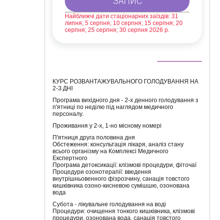
Найближчі дати стаціонарних заїздів: 31
липня; 5 серпня; 10 серпня; 15 серпня; 20
серпня; 25 серпня; 30 серпня 2026 р.
КУРС РОЗВАНТАЖУВАЛЬНОГО ГОЛОДУВАННЯ НА
2-З ДНІ
Програма вихідного дня - 2-х денного голодування з
п'ятниці по неділю під наглядом медичного
персоналу.
Проживання у 2-х, 1-но місному номері
П'ятниця друга половина дня
Обстеження: консультація лікаря, аналіз стану
всього організму на Комплексі Медичного
Експертного
Програма детоксикації: клізмові процедури, фіточаї
Процедури озонотерапії: введення
внутрішньовенного фізрозчину, санація товстого
кишківника озоно-кисневою сумішшю, озонована
вода
Субота - лікувальне голодування на воді
Процедури: очищення тонкого кишківника, клізмові
процедури, озонована вода, санація товстого