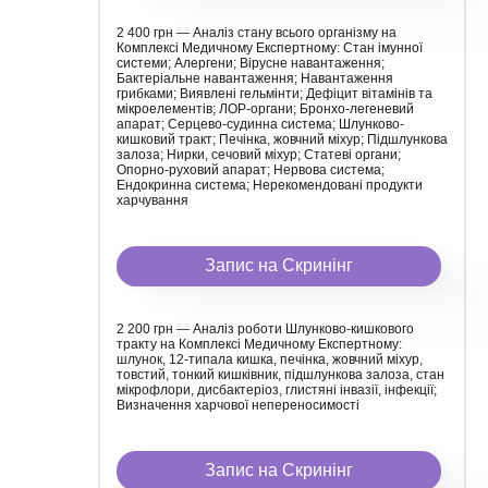
2 400 грн — Аналіз стану всього організму на
Комплексі Медичному Експертному: Стан імунної
системи; Алергени; Вірусне навантаження;
Бактеріальне навантаження; Навантаження
грибками; Виявлені гельмінти; Дефіцит вітамінів та
мікроелементів; ЛОР-органи; Бронхо-легеневий
апарат; Серцево-судинна система; Шлунково-
кишковий тракт; Печінка, жовчний міхур; Підшлункова
залоза; Нирки, сечовий міхур; Статеві органи;
Опорно-руховий апарат; Нервова система;
Ендокринна система; Нерекомендовані продукти
харчування
Запис на Скринінг
2 200 грн — Аналіз роботи Шлунково-кишкового
тракту на Комплексі Медичному Експертному:
шлунок, 12-типала кишка, печінка, жовчний міхур,
товстий, тонкий кишківник, підшлункова залоза, стан
мікрофлори, дисбактеріоз, глистяні інвазії, інфекції;
Визначення харчової непереносимості
Запис на Скринінг