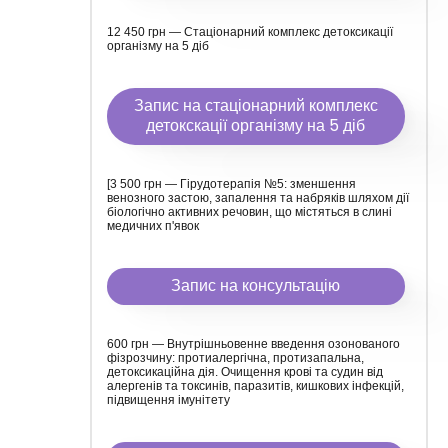
12 450 грн — Стаціонарний комплекс детоксикації
організму на 5 діб
Запис на стаціонарний комплекс
детокскації організму на 5 діб
[3 500 грн — Гірудотерапія №5: зменшення
венозного застою, запалення та набряків шляхом дії
біологічно активних речовин, що містяться в слині
медичних п'явок
Запис на консультацію
600 грн — Внутрішньовенне введення озонованого
фізрозчину: протиалергічна, протизапальна,
детоксикаційна дія. Очищення крові та судин від
алергенів та токсинів, паразитів, кишкових інфекцій,
підвищення імунітету