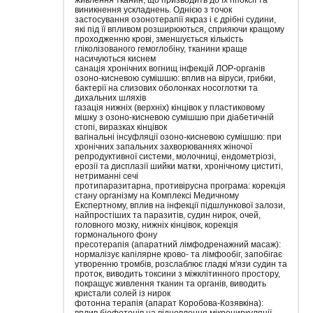
виникнення ускладнень. Однією з точок
застосування озонотерапії якраз і є дрібні судини,
які під її впливом розширюються, сприяючи кращому
проходженню крові, зменшується кількість
гліколізованого гемоглобіну, тканини краще
насичуються киснем
санація хронічних вогнищ інфекцій ЛОР-органів
озоно-кисневою сумішшю: вплив на віруси, грибки,
бактерії на слизових оболонках носоглотки та
дихальних шляхів
газація нижніх (верхніх) кінцівок у пластиковому
мішку з озоно-кисневою сумішшю при діабетичній
стопі, виразках кінцівок
вагінальні інсуфляції озоно-кисневою сумішшю: при
хронічних запальних захворюваннях жіночої
репродуктивної системи, молочниці, ендометріозі,
ерозії та дисплазії шийки матки, хронічному циститі,
нетриманні сечі
протипаразитарна, противірусна програма: корекція
стану організму на Комплексі Медичному
Експертному, вплив на інфекції підшлункової залози,
найпростіших та паразитів, судин нирок, очей,
головного мозку, нижніх кінцівок, корекція
гормонального фону
пресотерапія (апаратний лімфодренажний масаж):
нормалізує капілярне крово- та лімфообіг, запобігає
утворенню тромбів, розслаблює гладкі м'язи судин та
проток, виводить токсини з міжклітинного простору,
покращує живлення тканин та органів, виводить
кристали солей із нирок
фотонна терапія (апарат Коробова-Козявкіна):
вплив біофотонів на відновлення мікроциркуляції