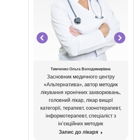
івна
Тимченко Ольга Володимирівна
олог,
Засновник медичного центру
ційної
«Альтернатива», автор методик
лікування хронічних захворювань,
головний лікар, лікар вищої
категорії, терапевт, озонотерапевт,
інформотерапевт, спеціаліст з
ін’єкційних методик
Запис до лікаря