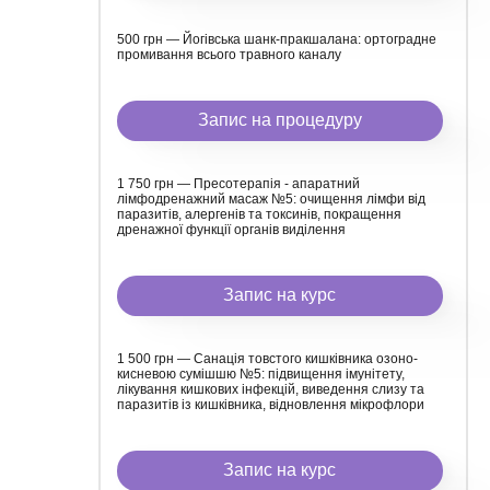
500 грн — Йогівська шанк-пракшалана: ортоградне
промивання всього травного каналу
Запис на процедуру
1 750 грн — Пресотерапія - апаратний
лімфодренажний масаж №5: очищення лімфи від
паразитів, алергенів та токсинів, покращення
дренажної функції органів виділення
Запис на курс
1 500 грн — Санація товстого кишківника озоно-
кисневою сумішшю №5: підвищення імунітету,
лікування кишкових інфекцій, виведення слизу та
паразитів із кишківника, відновлення мікрофлори
Запис на курс