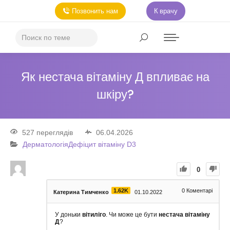
Позвонить нам
К врачу
Як нестача вітаміну Д впливає на
шкіру?
527 переглядів
06.04.2026
Дерматологія
Дефіцит вітаміну D3
0
1.62K
0
Коментарі
Катерина Тимченко
01.10.2022
У доньки
вітиліго
. Чи може це бути
нестача вітаміну
Д
?