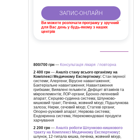
Ви можете розпочати програму у зручний
для Вас день у будь-якому з наших
центрів
800/700 грн
—
Консультація лікаря / повторна
2 400 грн
—
Аналіз стану всього організму на
Комплексі Медичному Експертному:
Стан імунної
системи; Алергени; Вірусне навантаження;
Бактеріальне навантаження; Навантаження
грибками; Виявлені гельмінти; Дефіцит вітамінів та
мікроелементів; ЛОР-органи; Бронхо-легеневий
апарат; Серцево-судинна система; Шлунково-
кишковий тракт; Печінка, жовчний міхур; Підшлункова
залоза; Нирки, сечовий міхур; Статеві органи;
Опорно-руховий апарат; Нервова система;
Ендокринна система; Нерекомендовані продукти
харчування
2 200 грн
—
Аналіз роботи Шлунково-кишкового
тракту на Комплексі Медичному Експертному
:
шлунок, 12-типала кишка, печінка, жовчний міхур,