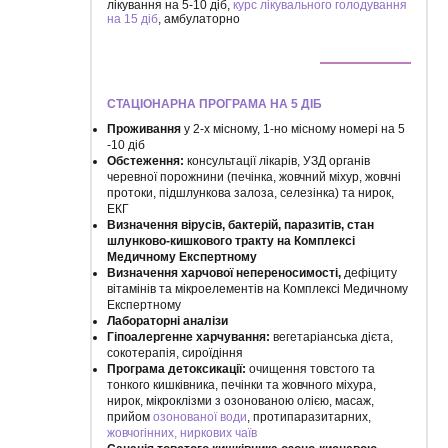
лікування на 5-10 діб,
курс лікувального голодування
на 15 діб
, амбулаторно
СТАЦІОНАРНА ПРОГРАМА НА 5 ДІБ
Проживання
у 2-х місному, 1-но місному номері на 5
-10 діб
Обстеження:
консультації лікарів, УЗД органів
черевної порожнини (печінка, жовчний міхур, жовчні
протоки, підшлункова залоза, селезінка) та нирок,
ЕКГ
Визначення вірусів, бактерій, паразитів, стан
шлунково-кишкового тракту на Комплексі
Медичному Експертному
Визначення харчової непереносимості,
дефіциту
вітамінів та мікроелементів на Комплексі Медичному
Експертному
Лабораторні аналізи
Гіпоалергенне харчування:
вегетаріанська дієта,
сокотерапія, сироїдіння
Програма детоксикації:
очищення товстого та
тонкого кишківника, печінки та жовчного міхура,
нирок, мікроклізми з озонованою олією, масаж,
прийом
озонованої води
, протипаразитарних,
жовчогінних, ниркових чаїв