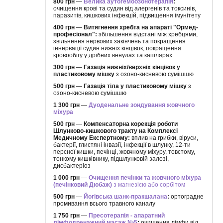
800 грн
—
Велика аутогемоозонотерапія
:
очищення крові та судин від алергенів та токсинів,
паразитів, кишкових інфекцій, підвищення імунітету
400 грн
—
Витягнення хребта на апараті "Ормед-
професіонал":
збільшення відстані між хребцями,
звільнення нервових закінчень та покращення
іннервації судин нижніх кінцівок, покращення
кровообігу у дрібних венулах та капілярах
300 грн
—
Газація нижніх/верхніх кінцівок у
пластиковому мішку
з озоно-кисневою сумішшю
500 грн
—
Газація тіла у пластиковому мішку
з
озоно-кисневою сумішшю
1 300 грн
—
Дуоденальне зондування жовчного
міхура
500 грн
—
Компенсаторна корекція роботи
Шлунково-кишкового тракту на Комплексі
Медичному Експертному:
вплив на грибки, віруси,
бактерії, глистяні інвазії, інфекції в шлунку, 12-ти
персної кишки, печінці, жовчному міхуру, товстому,
тонкому кишківнику, підшлунковій залозі,
дисбактеріоз
1 000 грн
—
Очищення печінки та жовчного міхура
(печінковий Дюбаж)
з магнезією або сорбітом
500 грн
—
Йогівська шанк-пракшалана
:
ортоградне
промивання всього травного каналу
1 750 грн
—
Пресотерапія - апаратний
лімфодренажний масаж №5
:
очищення лімфи від