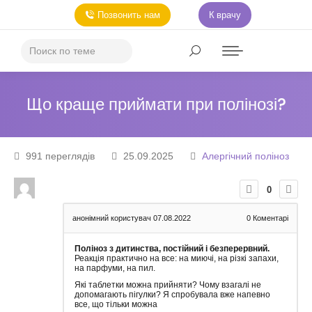
Позвонить нам
К врачу
Що краще приймати при полінозі?
991 переглядів
25.09.2025
Алергічний поліноз
0
анонімний користувач
07.08.2022
0
Коментарі
Поліноз з дитинства, постійний і безперервний.
Реакція практично на все: на миючі, на різкі запахи,
на парфуми, на пил.
Які таблетки можна прийняти? Чому взагалі не
допомагають пігулки? Я спробувала вже напевно
все, що тільки можна