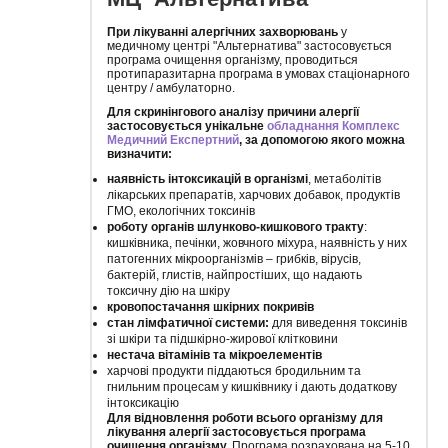
При лікуванні алергічних захворювань
у
медичному центрі "Альтернатива" застосовується
програма очищення організму, проводиться
протипаразитарна програма в умовах стаціонарного
центру / амбулаторно.
Для скринінгового аналізу причини алергії
застосовується унікальне
обладнання Комплекс
Медичний Експертний
, за допомогою якого можна
визначити:
наявність інтоксикацій в організмі
, метаболітів
лікарських препаратів, харчових добавок, продуктів
ГМО, екологічних токсинів
роботу органів шлунково-кишкового тракту
:
кишківника, печінки, жовчного міхура, наявність у них
патогенних мікроорганізмів – грибків, вірусів,
бактерій, глистів, найпростіших, що надають
токсичну дію на шкіру
кровопостачання шкірних покривів
стан лімфатичної системи:
для виведення токсинів
зі шкіри та підшкірно-жирової клітковини
нестача вітамінів та мікроелементів
харчові продукти піддаються бродильним та
гнильним процесам у кишківнику і дають додаткову
інтоксикацію
Для відновлення роботи всього організму для
лікування алергії застосовується програма
очищення організму.
Програма розрахована на 5-10