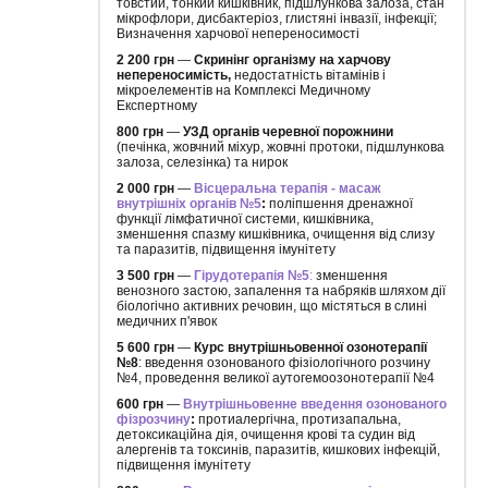
товстий, тонкий кишківник, підшлункова залоза, стан
мікрофлори, дисбактеріоз, глистяні інвазії, інфекції;
Визначення харчової непереносимості
2 200 грн
—
Скринінг організму на харчову
непереносимість,
недостатність вітамінів і
мікроелементів на Комплексі Медичному
Експертному
800 грн
—
УЗД органів черевної порожнини
(печінка, жовчний міхур, жовчні протоки, підшлункова
залоза, селезінка) та нирок
2 000 грн
—
Вісцеральна терапія - масаж
внутрішніх органів №5
:
поліпшення дренажної
функції лімфатичної системи, кишківника,
зменшення спазму кишківника, очищення від слизу
та паразитів, підвищення імунітету
3 500 грн
—
Гірудотерапія №5
:
зменшення
венозного застою, запалення та набряків шляхом дії
біологічно активних речовин, що містяться в слині
медичних п'явок
5 600 грн
—
Курс внутрішньовенної озонотерапії
№8
: введення озонованого фізіологічного розчину
№4, проведення великої аутогемоозонотерапії №4
600 грн
—
Внутрішньовенне введення озонованого
фізрозчину
:
протиалергічна, протизапальна,
детоксикаційна дія, очищення крові та судин від
алергенів та токсинів, паразитів, кишкових інфекцій,
підвищення імунітету