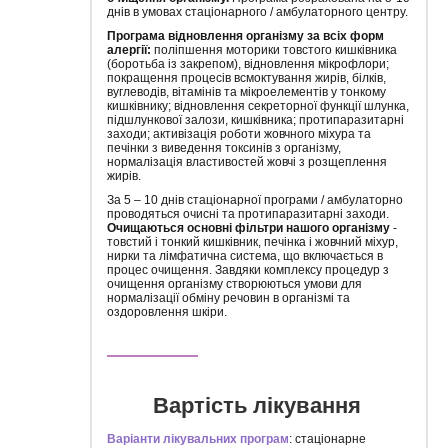
днів в умовах стаціонарного / амбулаторного центру.
Програма відновлення організму за всіх форм
алергії:
поліпшення моторики товстого кишківника
(боротьба із закрепом), відновлення мікрофлори;
покращення процесів всмоктування жирів, білків,
вуглеводів, вітамінів та мікроелементів у тонкому
кишківнику; відновлення секреторної функції шлунка,
підшлункової залози, кишківника; протипаразитарні
заходи; активізація роботи жовчного міхура та
печінки з виведення токсинів з організму,
нормалізація властивостей жовчі з розщеплення
жирів.
За 5 – 10 днів стаціонарної програми / амбулаторно
проводяться очисні та протипаразитарні заходи.
Очищаються основні фільтри нашого організму
-
товстий і тонкий кишківник, печінка і жовчний міхур,
нирки та лімфатична система, що включається в
процес очищення. Завдяки комплексу процедур з
очищення організму створюються умови для
нормалізації обміну речовин в організмі та
оздоровлення шкіри.
Вартість лікування
Варіанти лікувальних програм
: стаціонарне