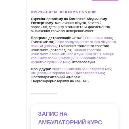
АМБУЛАТОРНА ПРОГРАМА НА 5 ДНІВ
Скринінг організму на Комплексі Медичному
Експертному
: визначення вірусів, бактерій,
паразитів, дефіциту вітамінів та мікроелементів,
визначення харчової непереносимості
Програма детоксикації:
Фіточаї;
Озонована вода
;
Очисні клізми;
Сліпе зондування жовчного міхура та
печінки (Дюбаж)
; Очищення тонкого та товстого
кишківника (ортоградно);
Санація товстого
кишківника озоно-кисневою сумішшю №5
;
Санація
хронічних вогнищ інфекцій ЛОР-органів озоно-
кисневою сумішшю №5
; Фітопаросауна
Процедури:
Внутрішньовенна озонотерапія №5
;
Вісцеральна терапія №5
;
Пресотерапія №5
;
Протипаразитарний комплекс:
ЕнергоІнформоТерапія на КМЕ №5
ЗАПИС НА
АМБУЛАТОРНИЙ КУРС