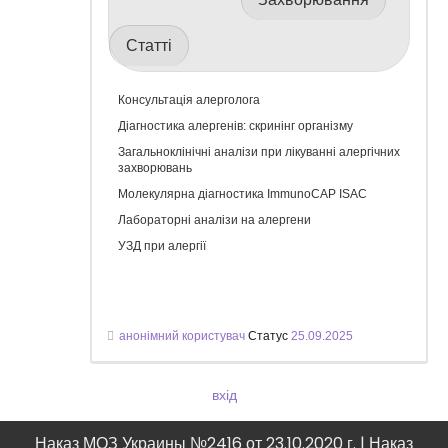
печінки, пресотерапія, дієтотерапія та інші
процедури. Ефект: порятунок від 5 кг вже
Статті
після першого етапу, покращення настрою,
вихід каменю з жовчного. В аналізах
паразитів не виявлено, очищення шкіри,
Консультація алерголога
пішла набряклість. Порада від Надії
Григорівни: "Якщо Ви любите себе,
Діагностика алергенів: скринінг організму
займіться чисткою свого організму!"
Загальноклінічні аналізи при лікуванні алергічних
захворювань
Молекулярна діагностика ImmunoCAP ISAC
Лабораторні аналізи на алергени
УЗД при алергії
анонімний користувач
Статус
25.09.2025
вхід
Наказ МОЗ Украины №2416 от 23.10.2020 г. | Наказ