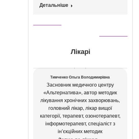
Детальніше
Лікарі
івна
Тимченко Ольга Володимирівна
олог,
Засновник медичного центру
ційної
«Альтернатива», автор методик
лікування хронічних захворювань,
головний лікар, лікар вищої
категорії, терапевт, озонотерапевт,
інформотерапевт, спеціаліст з
ін’єкційних методик