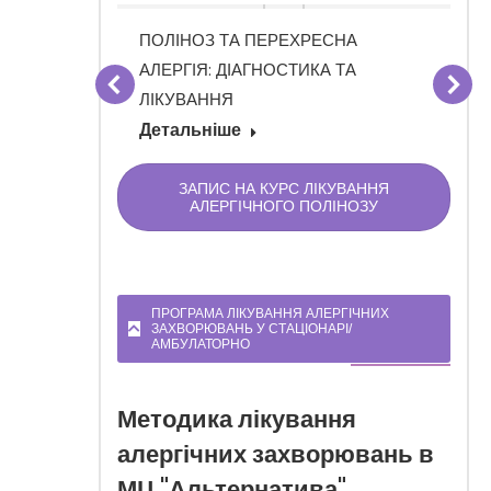
О
ПОЛІНОЗ ТА ПЕРЕХРЕСНА
РГІЇ,
АЛЕРГІЯ: ДІАГНОСТИКА ТА
ЛИН
ЛІКУВАННЯ
Детальніше
ЗАПИС НА КУРС ЛІКУВАННЯ
АЛЕРГІЧНОГО ПОЛІНОЗУ
ПРОГРАМА ЛІКУВАННЯ АЛЕРГІЧНИХ
ЗАХВОРЮВАНЬ У СТАЦІОНАРІ/
АМБУЛАТОРНО
Методика лікування
алергічних захворювань в
МЦ "Альтернатива"