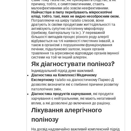
Саме тому таблетки, які прибирають слідство, а не
причину, тобто, є симптоматичними, стають
малоефективними або зовсім неефективними.
Найчастіше в пилу перебувають мікроскопічні
кліщі, тобто. такі, яких не видно неозброєним оком.
Потрапляючи на шкіру та/або слизові, вони
дратують їх своїми продуктами життєдіяльності та
активізують супутню патогенну мікрофлору
(грибкову, бактеріальну та ін.). У переважній
більшості випадків процес різного роду алергії
відбувається на тлі наявності глистяних інвазій, а
також в організмі з порушенням функціонування
печінки, підшлункової залози, інших органів
травлення та агресивною відповіддю органів імунної
системи на той чи інший алерген.
Як діагностувати поліноз?
Індивідуальний підхід дуже важливий.
Діагностика на Комплексі Медичному
Експертному
та/або на діагностичному Паркес-Д
дозволяє визначити які є глибинні причини розвитку
патологічних змін,
Діагностика продуктів харчування
, які продукти
харчування є нейтральними, які мають негативний
вплив, а які дозволені до включення до раціону.
Лікування алергічного
полінозу
На досвід надзвичайно важливий комплексний підхід