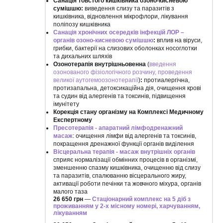
Санація товстого кишківника озоно-кисневою
сумішшю:
виведення слизу та паразитів з
кишківника, відновлення мікрофлори, лікування
поліпозу кишківника
Санація хронічних осередків інфекцій ЛОР –
органів озоно-кисневою сумішшю
:
вплив на віруси,
грибки, бактерії на слизових оболонках носоглотки
та дихальних шляхів
Озонотерапія внутрішньовенна
(
введення
озонованого фізіологічного розчину,
проведення
великої аутогемоозонотерапії
)
:
протиалергічна,
протизапальна, детоксикаційна дія, очищення крові
та судин від алергенів та токсинів, підвищення
імунітету
Корекція стану організму на Комплексі Медичному
Експертному
Пресотерапія - апаратний лімфодренажний
масаж
: очищення лімфи від алергенів та токсинів,
покращення дренажної функції органів виділення
Вісцеральна терапія - масаж внутрішніх органів
сприяє нормалізації обмінних процесів в організмі,
зменшенню спазму кишківника, очищенню від слизу
та паразитів, спалюванню вісцерального жиру,
активації роботи печінки та жовчного міхура, органів
малого таза
26 650 грн
—
Стаціонарний комплекс на 5 діб з
проживанням у 2-х місному номері, харчуванням,
лікуванням