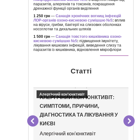
паразитів, алергенів та токсинів, покращення
дренажної функції органів виділення
1 250 грн
—
Санація хронічних вогнищ інфекцій
ЛОР-органів озоно-кисневою сумішшю №5
:
вплив
на віруси, грибки, бактерії на слизових оболонках
носоглотки та дихальних шляхів
1 500 грн
—
Санація товстого кишківника озоно-
кисневою сумішшю №5
:
підвищення імунітету,
лікування кишкових інфекцій, виведення слизу та
паразитів із кишківника, відновлення мікрофлори
Статті
Алергічний кон'юнктивіт
ТАНУ
АЛЕРГІЧНИЙ КОН’ЮНКТИВІТ:
МІ
СИМПТОМИ, ПРИЧИНИ,
ДІАГНОСТИКА ТА ЛІКУВАННЯ У
КИЄВІ
Алергічний кон'юнктивіт