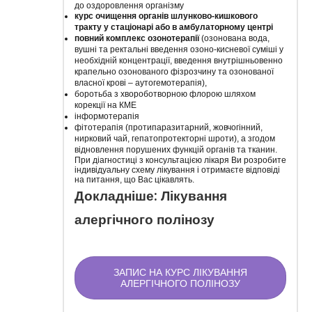
до оздоровлення організму
курс очищення органів шлунково-кишкового
тракту у стаціонарі або в амбулаторному центрі
повний комплекс озонотерапії
(озонована вода,
вушні та ректальні введення озоно-кисневої суміші у
необхідній концентрації, введення внутрішньовенно
крапельно озонованого фізрозчину та озонованої
власної крові – аутогемотерапія),
боротьба з хвороботворною флорою шляхом
корекції на КМЕ
інформотерапія
фітотерапія (протипаразитарний, жовчогінний,
нирковий чай, гепатопротекторні шроти), а згодом
відновлення порушених функцій органів та тканин.
При діагностиці з консультацією лікаря Ви розробите
індивідуальну схему лікування і отримаєте відповіді
на питання, що Вас цікавлять.
Докладніше: Лікування
алергічного полінозу
ЗАПИС НА КУРС ЛІКУВАННЯ
АЛЕРГІЧНОГО ПОЛІНОЗУ