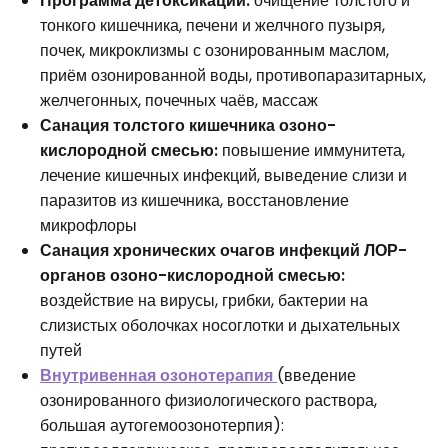
Программа детоксикации:
очищение толстого и
тонкого кишечника, печени и желчного пузыря,
почек, микроклизмы с озонированным маслом,
приём озонированной воды, противопаразитарных,
желчегонных, почечных чаёв, массаж
Санация толстого кишечника озоно-
кислородной смесью:
повышение иммунитета,
лечение кишечных инфекций, выведение слизи и
паразитов из кишечника, восстановление
микрофлоры
Санация хронических очагов инфекций ЛОР-
органов озоно-кислородной смесью:
воздействие на вирусы, грибки, бактерии на
слизистых оболочках носоглотки и дыхательных
путей
Внутривенная озонотерапия
(введение
озонированного физиологического раствора,
большая аутогемоозонотерпия):