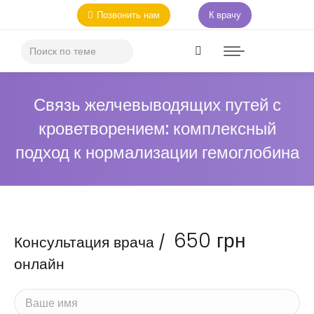
Позвонить нам
К врачу
Связь желчевыводящих путей с
кроветворением: комплексный
подход к нормализации гемоглобина
650
грн
Консультация врача /
онлайн